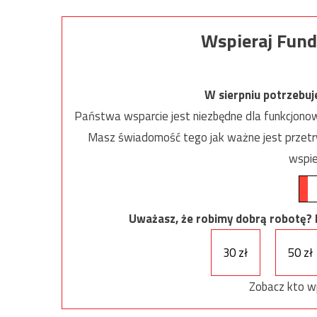
Wspieraj Fund
W sierpniu potrzebu
Państwa wsparcie jest niezbędne dla funkcjonow
Masz świadomość tego jak ważne jest przetrw
wspie
Uważasz, że robimy dobrą robotę? Ni
30 zł
50 zł
Zobacz kto w