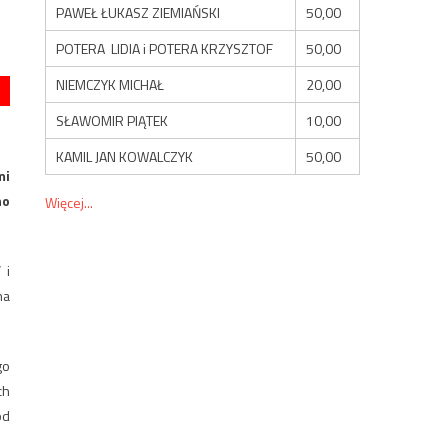
PAWEŁ ŁUKASZ ZIEMIAŃSKI
50,00
POTERA LIDIA i POTERA KRZYSZTOF
50,00
NIEMCZYK MICHAŁ
20,00
SŁAWOMIR PIĄTEK
10,00
KAMIL JAN KOWALCZYK
50,00
mi
no
Więcej...
 i
na
go
ch
od