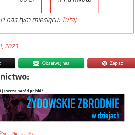
rł nas tym miesiącu:
Tutaj
1, 2023
t
Obserwuj nas
Zapisz
nictwo:
t jeszcze naród polski?