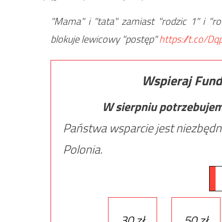
"Mama" i "tata" zamiast "rodzic 1" i "r
blokuje lewicowy "postęp"
https://t.co/Dq
Wspieraj Fund
W sierpniu potrzebuje
Państwa wsparcie jest niezbędn
Polonia.
30 zł
50 zł