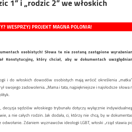
ic 1” i „rodzic 2” we włoskich
MY? WESPRZYJ PROJEKT MAGNA POLONIA!
umentach osobistych! Słowa te nie zostaną zastąpione wyrażenia
nał Konstytucyjny, który chciał, aby w dokumentach uwzględnia
ogii i do włoskich dowodów osobistych mają wrócić określenia „matka”
nie krył swojego zadowolenia. „Mama i tata, najpiękniejsze i najsłodsze słowa 
lityk.
że, decyzja sędziów włoskiego trybunału dotyczy wyłącznie indywidualne
wie, a nie całych rodzin. Jak dodała, ci, którzy nie chcą, by w dokumenta
wne odwołanie. Zdaniem wyznawców ideologii LGBT, włoski „rząd stawia p