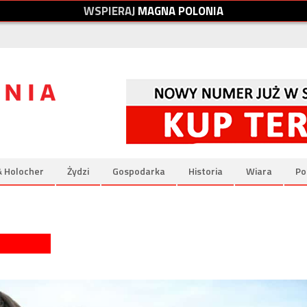
W
S
P
I
E
R
A
J
M
A
G
N
A
P
O
L
O
N
I
A
& Holocher
Żydzi
Gospodarka
Historia
Wiara
Po