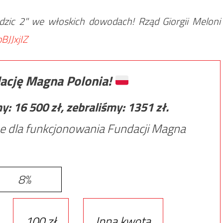
odzic 2" we włoskich dowodach! Rząd Giorgii Meloni
pBJJxjIZ
ację Magna Polonia!
my:
16 500
zł, zebraliśmy:
1351
zł.
e dla funkcjonowania Fundacji Magna
8%
100 zł
Inna kwota