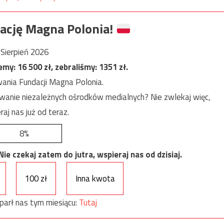
ację Magna Polonia!
Sierpień 2026
jemy:
16 500
zł, zebraliśmy:
1351
zł.
ania Fundacji Magna Polonia.
anie niezależnych ośrodków medialnych? Nie zwlekaj więc,
raj nas już od teraz.
8%
e czekaj zatem do jutra, wspieraj nas od dzisiaj.
100 zł
Inna kwota
parł nas tym miesiącu:
Tutaj