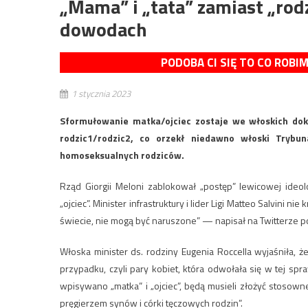
„Mama” i „tata” zamiast „rodz
dowodach
PODOBA CI SIĘ TO CO ROBI
1 stycznia 2023
Sformułowanie matka/ojciec zostaje we włoskich dok
rodzic1/rodzic2, co orzekł niedawno włoski Trybu
homoseksualnych rodziców.
Rząd Giorgii Meloni zablokował „postęp” lewicowej ideol
„ojciec”. Minister infrastruktury i lider Ligi Matteo Salvini 
świecie, nie mogą być naruszone” — napisał na Twitterze po
Włoska minister ds. rodziny Eugenia Roccella wyjaśniła, 
przypadku, czyli pary kobiet, która odwołała się w tej spra
wpisywano „matka” i „ojciec”, będą musieli złożyć stoso
pręgierzem synów i córki tęczowych rodzin”.