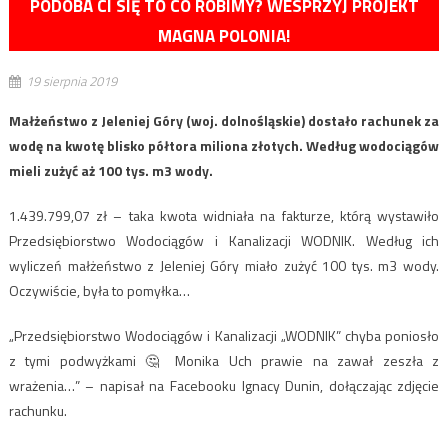
PODOBA CI SIĘ TO CO ROBIMY? WESPRZYJ PROJEKT
MAGNA POLONIA!
19 sierpnia 2019
Małżeństwo z Jeleniej Góry (woj. dolnośląskie) dostało rachunek za
wodę na kwotę blisko półtora miliona złotych. Według wodociągów
mieli zużyć aż 100 tys. m3 wody.
1.439.799,07 zł – taka kwota widniała na fakturze, którą wystawiło
Przedsiębiorstwo Wodociągów i Kanalizacji WODNIK. Według ich
wyliczeń małżeństwo z Jeleniej Góry miało zużyć 100 tys. m3 wody.
Oczywiście, była to pomyłka…
„Przedsiębiorstwo Wodociągów i Kanalizacji „WODNIK” chyba poniosło
z tymi podwyżkami 🤔 Monika Uch prawie na zawał zeszła z
wrażenia…” – napisał na Facebooku Ignacy Dunin, dołączając zdjęcie
rachunku.