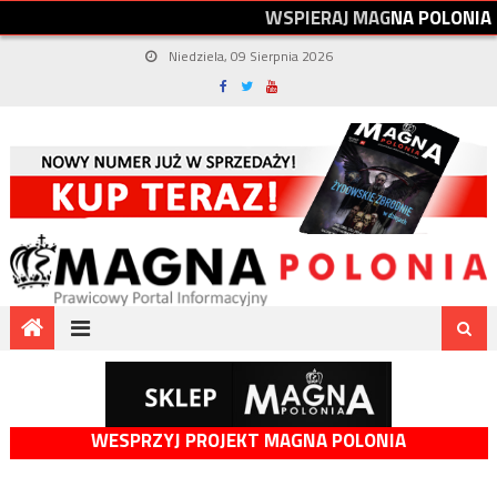
W
S
P
I
E
R
A
J
M
A
G
N
A
P
O
L
O
N
I
A
Niedziela, 09 Sierpnia 2026
WESPRZYJ PROJEKT MAGNA POLONIA