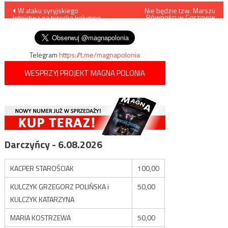
Nawigacja
W ataku syryjskiego
Nie będzie tzw. Marszu
Równości w Gorzowie
lotnictwa na turecką kolumnę
Wielkopolskim
wpisu
pancerną zginęły trzy osoby
Telegram
https://t.me/magnapolonia
WESPRZYJ PROJEKT MAGNA POLONIA
Darczyńcy - 6.08.2026
KACPER STAROŚCIAK
100,00
KULCZYK GRZEGORZ POLIŃSKA i
50,00
KULCZYK KATARZYNA
MARIA KOSTRZEWA
50,00