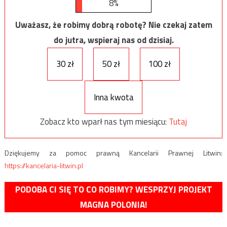
8%
Uważasz, że robimy dobrą robotę? Nie czekaj zatem
do jutra, wspieraj nas od dzisiaj.
30 zł
50 zł
100 zł
Inna kwota
Zobacz kto wparł nas tym miesiącu:
Tutaj
Dziękujemy za pomoc prawną Kancelarii Prawnej Litwin:
https://kancelaria-litwin.pl
PODOBA CI SIĘ TO CO ROBIMY? WESPRZYJ PROJEKT
MAGNA POLONIA!