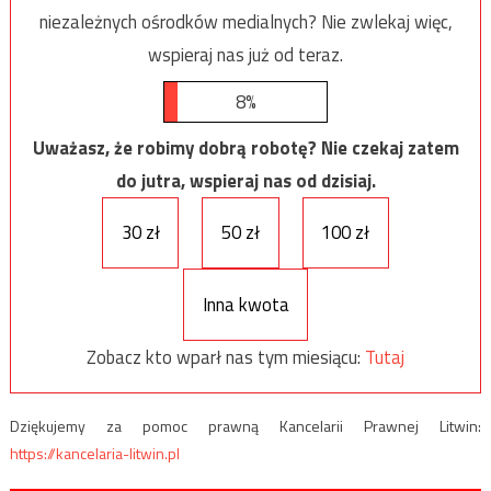
niezależnych ośrodków medialnych? Nie zwlekaj więc,
wspieraj nas już od teraz.
8%
Uważasz, że robimy dobrą robotę? Nie czekaj zatem
do jutra, wspieraj nas od dzisiaj.
30 zł
50 zł
100 zł
Inna kwota
Zobacz kto wparł nas tym miesiącu:
Tutaj
Dziękujemy za pomoc prawną Kancelarii Prawnej Litwin:
https://kancelaria-litwin.pl