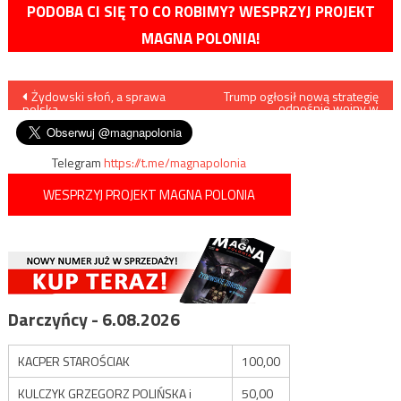
PODOBA CI SIĘ TO CO ROBIMY? WESPRZYJ PROJEKT
MAGNA POLONIA!
Nawigacja
Żydowski słoń, a sprawa
Trump ogłosił nową strategię
odnośnie wojny w
polska
Afganistanie
wpisu
Telegram
https://t.me/magnapolonia
WESPRZYJ PROJEKT MAGNA POLONIA
Darczyńcy - 6.08.2026
KACPER STAROŚCIAK
100,00
KULCZYK GRZEGORZ POLIŃSKA i
50,00