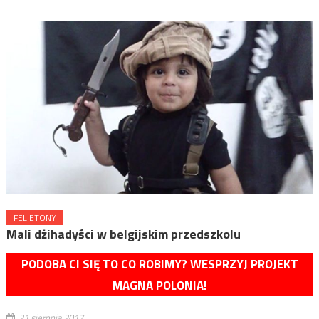
FELIETONY
Mali dżihadyści w belgijskim przedszkolu
PODOBA CI SIĘ TO CO ROBIMY? WESPRZYJ PROJEKT
MAGNA POLONIA!
21 sierpnia 2017