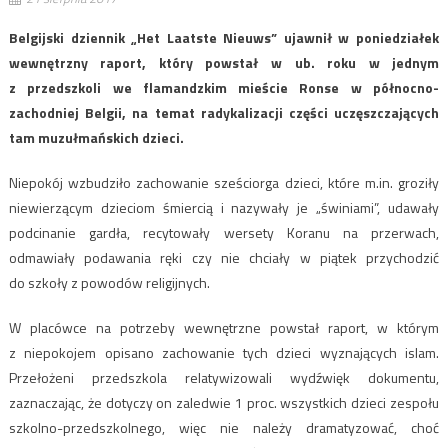
Belgijski dziennik „Het Laatste Nieuws” ujawnił w poniedziałek
wewnętrzny raport, który powstał w ub. roku w jednym
z przedszkoli we flamandzkim mieście Ronse w północno-
zachodniej Belgii, na temat radykalizacji części uczęszczających
tam muzułmańskich dzieci.
Niepokój wzbudziło zachowanie sześciorga dzieci, które m.in. groziły
niewierzącym dzieciom śmiercią i nazywały je „świniami”, udawały
podcinanie gardła, recytowały wersety Koranu na przerwach,
odmawiały podawania ręki czy nie chciały w piątek przychodzić
do szkoły z powodów religijnych.
W placówce na potrzeby wewnętrzne powstał raport, w którym
z niepokojem opisano zachowanie tych dzieci wyznających islam.
Przełożeni przedszkola relatywizowali wydźwięk dokumentu,
zaznaczając, że dotyczy on zaledwie 1 proc. wszystkich dzieci zespołu
szkolno-przedszkolnego, więc nie należy dramatyzować, choć