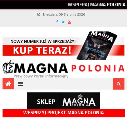
W
S
P
I
E
R
A
J
M
A
G
N
A
P
O
L
O
N
I
A
Niedziela, 09 Sierpnia 2026
WESPRZYJ PROJEKT MAGNA POLONIA