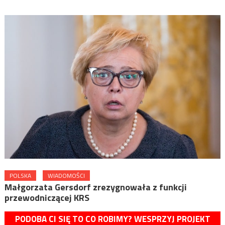
POLSKA
WIADOMOŚCI
Małgorzata Gersdorf zrezygnowała z funkcji
przewodniczącej KRS
PODOBA CI SIĘ TO CO ROBIMY? WESPRZYJ PROJEKT