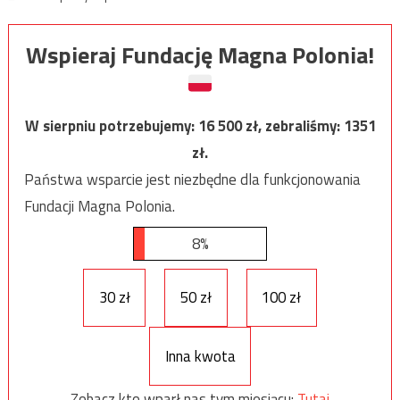
Wspieraj Fundację Magna Polonia!
W sierpniu potrzebujemy:
16 500
zł, zebraliśmy:
1351
zł.
Państwa wsparcie jest niezbędne dla funkcjonowania
Fundacji Magna Polonia.
8%
30 zł
50 zł
100 zł
Inna kwota
Zobacz kto wparł nas tym miesiącu:
Tutaj