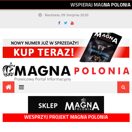
W
S
P
I
E
R
A
J
M
A
G
N
A
P
O
L
O
N
I
A
Niedziela, 09 Sierpnia 2026
WESPRZYJ PROJEKT MAGNA POLONIA