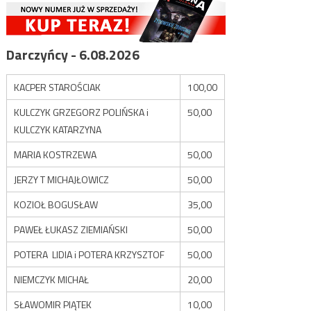
Darczyńcy - 6.08.2026
KACPER STAROŚCIAK
100,00
KULCZYK GRZEGORZ POLIŃSKA i
50,00
KULCZYK KATARZYNA
MARIA KOSTRZEWA
50,00
JERZY T MICHAJŁOWICZ
50,00
KOZIOŁ BOGUSŁAW
35,00
PAWEŁ ŁUKASZ ZIEMIAŃSKI
50,00
POTERA LIDIA i POTERA KRZYSZTOF
50,00
NIEMCZYK MICHAŁ
20,00
SŁAWOMIR PIĄTEK
10,00