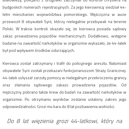
bydgoskich numerach rejestracyjnych. Za jego kierownicą siedział 44-
letni mieszkaniec województwa pomorskiego. Mężczyzna w aucie
przewoził 8 obywateli Syrii, którzy nielegalnie przebywali na terenie
Polski. W trakcie kontroli okazało się, że kierowca posiada sądowy
zakaz prowadzenia pojazdów mechanicznych. Dodatkowo, wstępne
badanie na zawartość narkotyków w organizmie wykazało, że 44-latek
był pod wpływem środków odurzających.
Kierowca został zatrzymany i trafił do policyjnego aresztu. Natomiast
obywatele Syrii zostali przekazani funkcjonariuszom Straży Granicznej.
44-latek usłyszał zarzuty pomocy w nielegalnym przekroczeniu granicy
oraz złamania sądowego zakazu prowadzenia pojazdów. Od
mężczyzny pobrano także krew do badań na zawartość narkotyków w
organizmie. Po otrzymaniu wyników zostanie ustalony zakres jego
odpowiedzialności. Grozi mu kara do 8 lat pozbawienia wolności.
Do 8 lat więzienia grozi 44-latkowi, który na