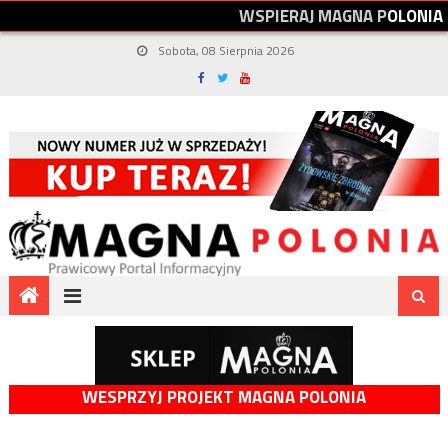
W
S
P
I
E
R
A
J
M
A
G
N
A
P
O
L
O
N
I
A
Sobota, 08 Sierpnia 2026
WESPRZYJ PROJEKT MAGNA POLONIA