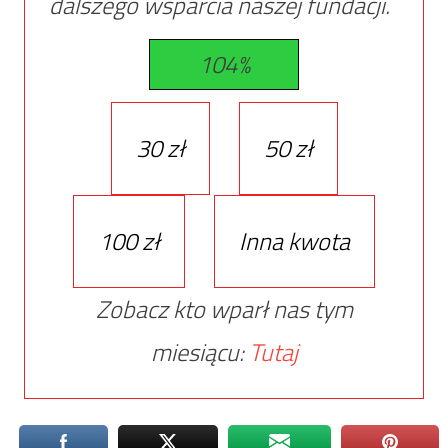
dalszego wsparcia naszej fundacji.
104%
30 zł
50 zł
100 zł
Inna kwota
Zobacz kto wparł nas tym
miesiącu:
Tutaj