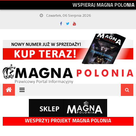
W
S
P
I
E
R
A
J
M
A
G
N
A
P
O
L
O
N
I
A
Czwartek, 06 Sierpnia 2026
WESPRZYJ PROJEKT MAGNA POLONIA