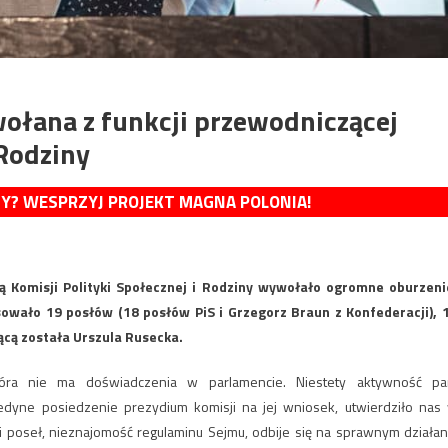
ołana z funkcji przewodniczącej
 Rodziny
MY? WESPRZYJ PROJEKT MAGNA POLONIA!
 Komisji Polityki Społecznej i Rodziny wywołało ogromne oburzeni
sowało 19 posłów (18 posłów PiS i Grzegorz Braun z Konfederacji), 
ącą została Urszula Rusecka.
óra nie ma doświadczenia w parlamencie. Niestety aktywność pa
jedyne posiedzenie prezydium komisji na jej wniosek, utwierdziło nas
 poseł, nieznajomość regulaminu Sejmu, odbije się na sprawnym działan