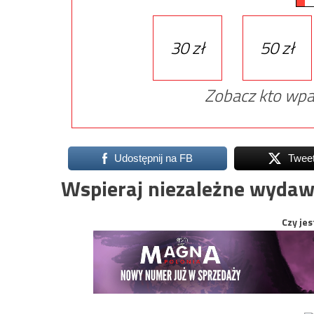
30 zł
50 zł
Zobacz kto wpa
Udostępnij na FB
Twee
Wspieraj niezależne wydaw
Czy jes