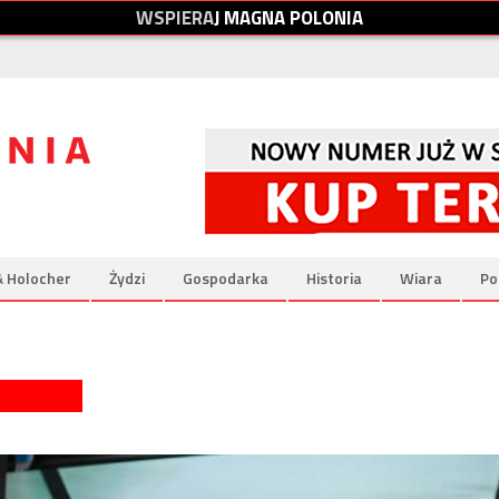
W
S
P
I
E
R
A
J
M
A
G
N
A
P
O
L
O
N
I
A
& Holocher
Żydzi
Gospodarka
Historia
Wiara
Po