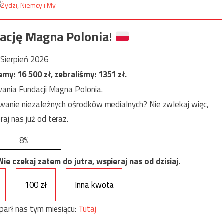
ację Magna Polonia!
Sierpień 2026
jemy:
16 500
zł, zebraliśmy:
1351
zł.
ania Fundacji Magna Polonia.
anie niezależnych ośrodków medialnych? Nie zwlekaj więc,
raj nas już od teraz.
8%
e czekaj zatem do jutra, wspieraj nas od dzisiaj.
100 zł
Inna kwota
parł nas tym miesiącu:
Tutaj