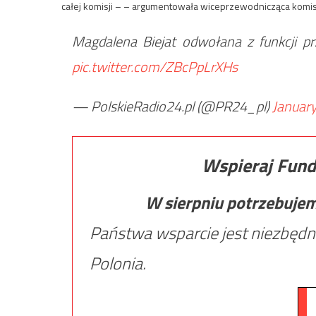
całej komisji – – argumentowała wiceprzewodnicząca komis
Magdalena Biejat odwołana z funkcji prz
pic.twitter.com/ZBcPpLrXHs
— PolskieRadio24.pl (@PR24_pl)
Januar
Wspieraj Fund
W sierpniu potrzebuje
Państwa wsparcie jest niezbędn
Polonia.