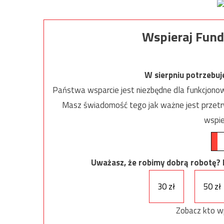
Wspieraj Fund
W sierpniu potrzebu
Państwa wsparcie jest niezbędne dla funkcjonow
Masz świadomość tego jak ważne jest przetrw
wspie
Uważasz, że robimy dobrą robotę? Ni
30 zł
50 zł
Zobacz kto w