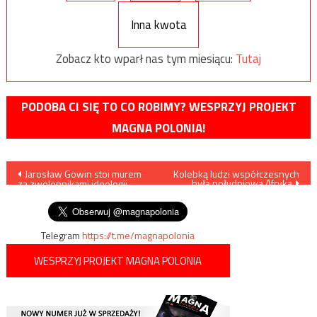
Inna kwota
Zobacz kto wparł nas tym miesiącu:
Tutaj
PODOBA CI SIĘ TO CO ROBIMY? WESPRZYJ PROJEKT
MAGNA POLONIA!
Nawigacja
Jarosław Gowin stoi murem
Kolebką ludzi współczesnych
była południowa Afryka
za zwolennikami ideologii
wpisu
gender
Telegram
https://t.me/magnapolonia
WESPRZYJ PROJEKT MAGNA POLONIA