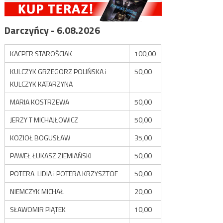
Darczyńcy - 6.08.2026
KACPER STAROŚCIAK
100,00
KULCZYK GRZEGORZ POLIŃSKA i
50,00
KULCZYK KATARZYNA
MARIA KOSTRZEWA
50,00
JERZY T MICHAJŁOWICZ
50,00
KOZIOŁ BOGUSŁAW
35,00
PAWEŁ ŁUKASZ ZIEMIAŃSKI
50,00
POTERA LIDIA i POTERA KRZYSZTOF
50,00
NIEMCZYK MICHAŁ
20,00
SŁAWOMIR PIĄTEK
10,00