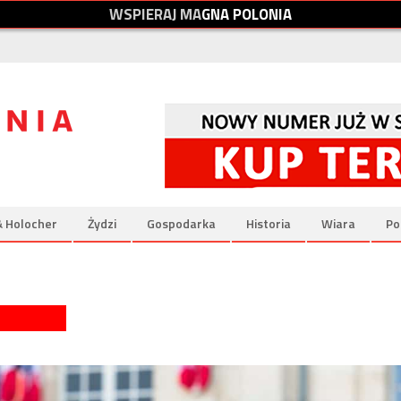
W
S
P
I
E
R
A
J
M
A
G
N
A
P
O
L
O
N
I
A
& Holocher
Żydzi
Gospodarka
Historia
Wiara
Po