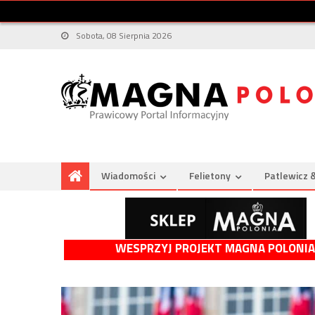
Sobota, 08 Sierpnia 2026
Wiadomości
Felietony
Patlewicz 
WESPRZYJ PROJEKT MAGNA POLONIA