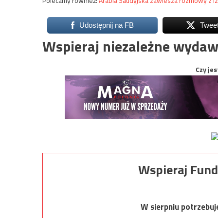
Polecamy również:
Arabia Saudyjska zawiesza rozmowy z I
Udostępnij na FB
Twee
Wspieraj niezależne wydaw
Czy jes
Wspieraj Fund
W sierpniu potrzebu