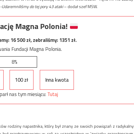
-Udaremniliśmy do tej pory 43 ataki
– dodał szef MSW.
ację Magna Polonia!
jemy:
16 500
zł, zebraliśmy:
1351
zł.
ania Fundacji Magna Polonia.
8%
100 zł
Inna kwota
parł nas tym miesiącu:
Tutaj
onków rodziny napastnika, który był znany ze swoich powiązań z radykaln
ich był przetrzymywany w celi za uczestnictwo w 'związku przestępczym