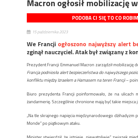
Macron ogłosił mobilizację 
PODOBA CI SIĘ TO CO ROBI
15 października 2023
We Francji
ogłoszono najwyższy alert b
zginął nauczyciel. Atak był związany z ko
Prezydent Francji Emmanuel Macron zarządził mobilizację d
Francja podniosła alert bezpieczeństwa do najwyższego po
konfliktu między Izraelem a Hamasem na teren Francji
– poin
Biuro prezydenta Francji poinformowało, że na ulicach m
żandarmerię. Szczególnie chronione mają być takie miejsca 
„Na tle skrajnego napięcia międzynarodowego dżihadyzm po 
Monde” po piątkowym ataku.
Minister stwierdził, że istnieje „niewątpliwie” związek mi