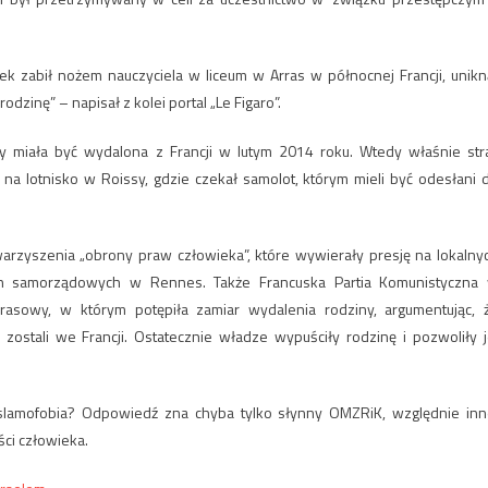
zabił nożem nauczyciela w liceum w Arras w północnej Francji, unikn
rodzinę” – napisał z kolei portal „Le Figaro”.
sty miała być wydalona z Francji w lutym 2014 roku. Wtedy właśnie str
 na lotnisko w Roissy, gdzie czekał samolot, którym mieli być odesłani 
owarzyszenia „obrony praw człowieka”, które wywierały presję na lokalny
h samorządowych w Rennes. Także Francuska Partia Komunistyczna
prasowy, w którym potępiła zamiar wydalenia rodziny, argumentując, 
ostali we Francji. Ostatecznie władze wypuściły rodzinę i pozwoliły j
slamofobia? Odpowiedź zna chyba tylko słynny OMZRiK, względnie inn
ci człowieka.