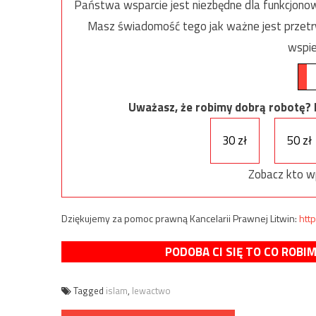
Państwa wsparcie jest niezbędne dla funkcjonow
Masz świadomość tego jak ważne jest przetrw
wspie
Uważasz, że robimy dobrą robotę? Ni
30 zł
50 zł
Zobacz kto w
Dziękujemy za pomoc prawną Kancelarii Prawnej Litwin:
http
PODOBA CI SIĘ TO CO ROBI
Tagged
islam
,
lewactwo