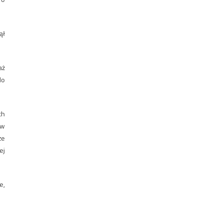
ął
aż
do
ch
 w
że
ej
e,