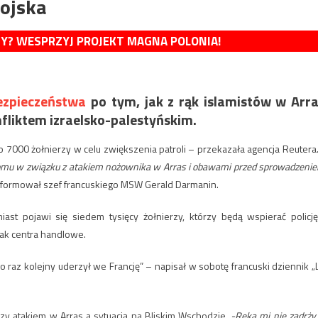
wojska
MY? WESPRZYJ PROJEKT MAGNA POLONIA!
ezpieczeństwa
po tym, jak z rąk islamistów w Arr
nfliktem izraelsko-palestyńskim.
o 7000 żołnierzy w celu zwiększenia patroli – przekazała agencja Reutera
ziomu w związku z atakiem nożownika w Arras i obawami przed sprowadzeni
formował szef francuskiego MSW Gerald Darmanin.
iast pojawi się siedem tysięcy żołnierzy, którzy będą wspierać policję
jak centra handlowe.
raz kolejny uderzył we Francję” – napisał w sobotę francuski dziennik „
ędzy atakiem w Arras a sytuacją na Bliskim Wschodzie.
-Ręka mi nie zadrży