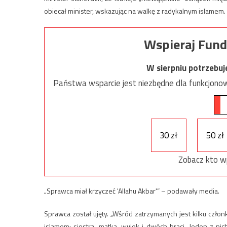
obiecał minister, wskazując na walkę z radykalnym islamem.
Wspieraj Fund
W sierpniu potrzebu
Państwa wsparcie jest niezbędne dla funkcjonow
30 zł
50 zł
Zobacz kto w
„Sprawca miał krzyczeć 'Allahu Akbar'” – podawały media.
Sprawca został ujęty. „Wśród zatrzymanych jest kilku czł
islamem: siostra, matka, wujek i dwóch braci. Jeden z n