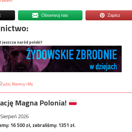
zraelem
t
Obserwuj nas
Zapisz
nictwo:
t jeszcze naród polski?
ację Magna Polonia!
Sierpień 2026
jemy:
16 500
zł, zebraliśmy:
1351
zł.