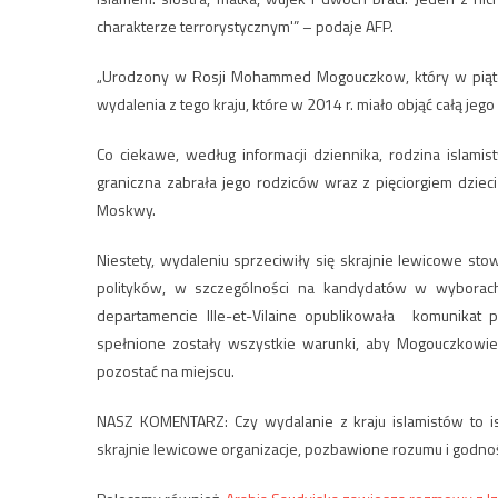
charakterze terrorystycznym'” – podaje AFP.
„Urodzony w Rosji Mohammed Mogouczkow, który w piątek 
wydalenia z tego kraju, które w 2014 r. miało objąć całą jego 
Co ciekawe, według informacji dziennika, rodzina islami
graniczna zabrała jego rodziców wraz z pięciorgiem dzieci
Moskwy.
Niestety, wydaleniu sprzeciwiły się skrajnie lewicowe st
polityków, w szczególności na kandydatów w wyborac
departamencie Ille-et-Vilaine opublikowała komunikat 
spełnione zostały wszystkie warunki, aby Mogouczkowie z
pozostać na miejscu.
NASZ KOMENTARZ: Czy wydalanie z kraju islamistów to i
skrajnie lewicowe organizacje, pozbawione rozumu i godnoś