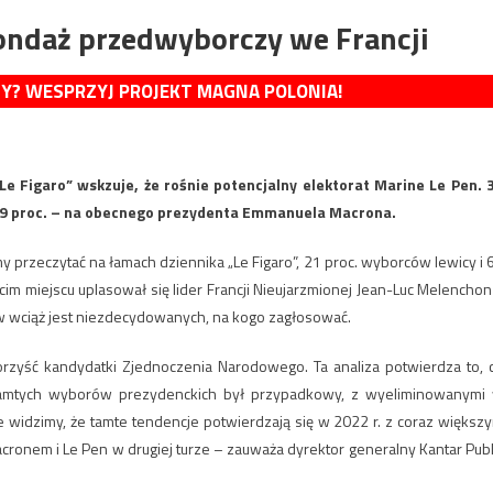
sondaż przedwyborczy we Francji
MY? WESPRZYJ PROJEKT MAGNA POLONIA!
Le Figaro” wskzuje, że rośnie potencjalny elektorat Marine Le Pen. 
 39 proc. – na obecnego prezydenta Emmanuela Macrona.
y przeczytać na łamach dziennika „Le Figaro”, 21 proc. wyborców lewicy i 
m miejscu uplasował się lider Francji Nieujarzmionej Jean-Luc Melenchon
w wciąż jest niezdecydowanych, na kogo zagłosować.
korzyść kandydatki Zjednoczenia Narodowego. Ta analiza potwierdza to, 
 tamtych wyborów prezydenckich był przypadkowy, z wyeliminowanymi
le widzimy, że tamte tendencje potwierdzają się w 2022 r. z coraz większ
m i Le Pen w drugiej turze – zauważa dyrektor generalny Kantar Publ