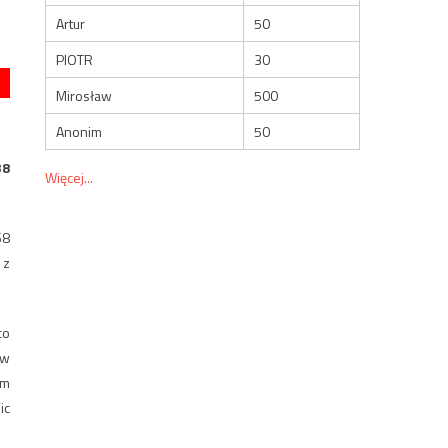
Artur
50
PIOTR
30
Mirosław
500
Anonim
50
38
Więcej...
68
 z
co
 w
ym
ic