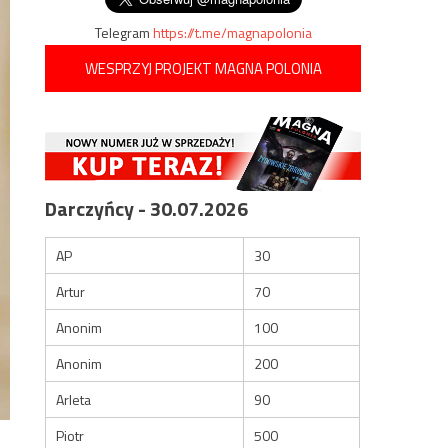
Telegram
https://t.me/magnapolonia
WESPRZYJ PROJEKT MAGNA POLONIA
Darczyńcy - 30.07.2026
AP
30
Artur
70
Anonim
100
Anonim
200
Arleta
90
Piotr
500