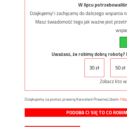
W lipcu potrzebowaliś
Dziękujemy! i zachęcamy do dalszego wsparcia na
Masz świadomość tego jak ważne jest przetrw
wspie
Uważasz, że robimy dobrą robotę? Ni
30 zł
50 zł
Zobacz kto w
Dziękujemy za pomoc prawną Kancelarii Prawnej Litwin:
http
PODOBA CI SIĘ TO CO ROBI