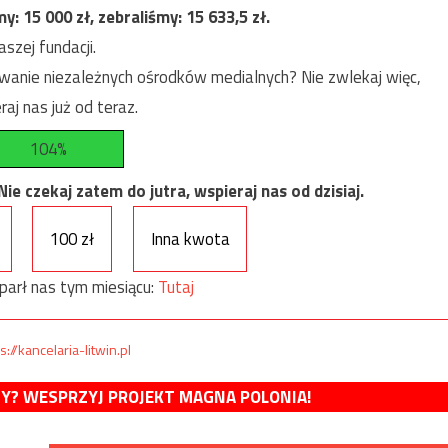
my:
15 000
zł, zebraliśmy:
15 633,5
zł.
szej fundacji.
anie niezależnych ośrodków medialnych? Nie zwlekaj więc,
raj nas już od teraz.
104%
e czekaj zatem do jutra, wspieraj nas od dzisiaj.
100 zł
Inna kwota
parł nas tym miesiącu:
Tutaj
s://kancelaria-litwin.pl
MY? WESPRZYJ PROJEKT MAGNA POLONIA!