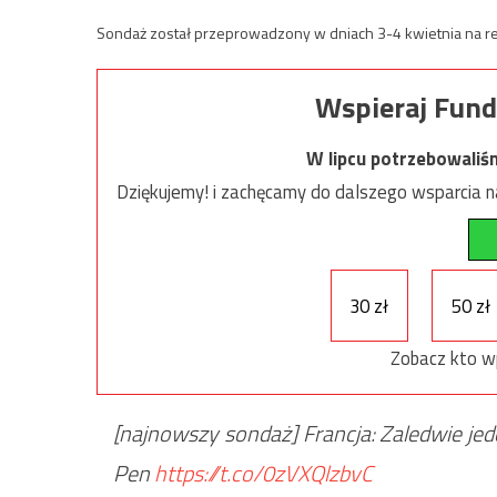
Sondaż został przeprowadzony w dniach 3-4 kwietnia na re
Wspieraj Fund
W lipcu potrzebowaliś
Dziękujemy! i zachęcamy do dalszego wsparcia na
30 zł
50 zł
Zobacz kto w
[najnowszy sondaż] Francja: Zaledwie j
Pen
https://t.co/0zVXQlzbvC