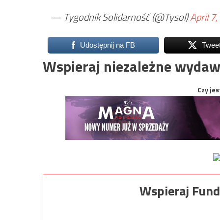
— Tygodnik Solidarność (@Tysol)
April 7
Udostępnij na FB
Twee
Wspieraj niezależne wydaw
Czy jes
Wspieraj Fund