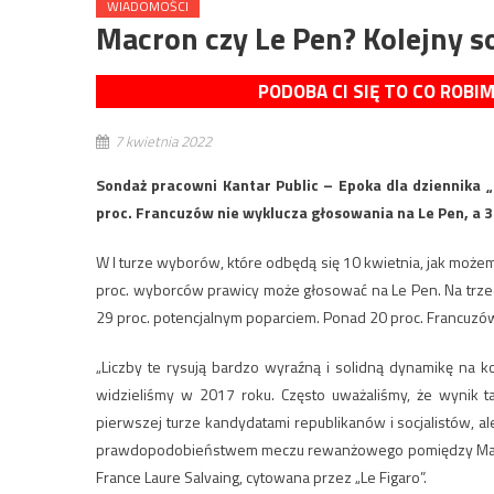
WIADOMOŚCI
Macron czy Le Pen? Kolejny 
PODOBA CI SIĘ TO CO ROBI
7 kwietnia 2022
Sondaż pracowni Kantar Public – Epoka dla dziennika „
proc. Francuzów nie wyklucza głosowania na Le Pen, a
W I turze wyborów, które odbędą się 10 kwietnia, jak możem
proc. wyborców prawicy może głosować na Le Pen. Na trzeci
29 proc. potencjalnym poparciem. Ponad 20 proc. Francuzó
„Liczby te rysują bardzo wyraźną i solidną dynamikę na 
widzieliśmy w 2017 roku. Często uważaliśmy, że wynik
pierwszej turze kandydatami republikanów i socjalistów, a
prawdopodobieństwem meczu rewanżowego pomiędzy Macrone
France Laure Salvaing, cytowana przez „Le Figaro”.