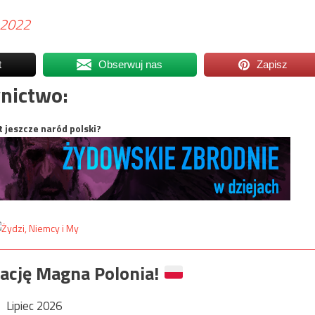
, 2022
t
Obserwuj nas
Zapisz
nictwo:
t jeszcze naród polski?
ację Magna Polonia!
Lipiec 2026