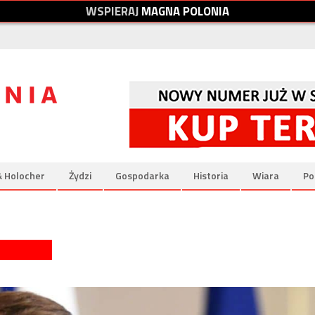
W
S
P
I
E
R
A
J
M
A
G
N
A
P
O
L
O
N
I
A
& Holocher
Żydzi
Gospodarka
Historia
Wiara
Po