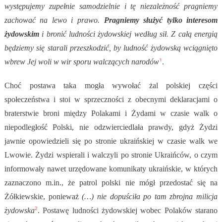
występujemy zupełnie samodzielnie i tę niezależność pragniemy
zachować na lewo i prawo.
Pragniemy służyć tylko interesom
żydowskim
i bronić ludności żydowskiej według sił. Z całą energią
będziemy się starali przeszkodzić, by ludność żydowską wciągnięto
1
wbrew Jej woli w wir sporu walczących narodów
.
Choć postawa taka mogła wywołać żal polskiej części
społeczeństwa i stoi w sprzeczności z obecnymi deklaracjami o
braterstwie broni między Polakami i Żydami w czasie walk o
niepodległość Polski, nie odzwierciedlała prawdy, gdyż Żydzi
jawnie opowiedzieli się po stronie ukraińskiej w czasie walk we
Lwowie. Żydzi wspierali i walczyli po stronie Ukraińców, o czym
informowały nawet urzędowane komunikaty ukraińskie, w których
zaznaczono m.in., że patrol polski nie mógł przedostać się na
Żółkiewskie, ponieważ
(…) nie dopuściła po tam zbrojna milicja
2
żydowska
. Postawę ludności żydowskiej wobec Polaków starano