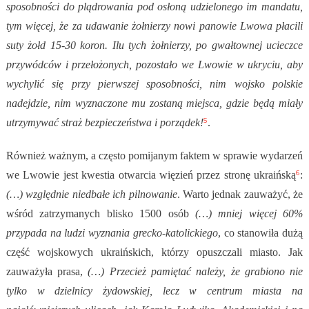
sposobności do plądrowania pod osłoną udzielonego im mandatu,
tym więcej, że za udawanie żołnierzy nowi panowie Lwowa płacili
suty żołd 15-30 koron. Ilu tych żołnierzy, po gwałtownej ucieczce
przywódców i przełożonych, pozostało we Lwowie w ukryciu, aby
wychylić się przy pierwszej sposobności, nim wojsko polskie
nadejdzie, nim wyznaczone mu zostaną miejsca, gdzie będą miały
5
utrzymywać straż bezpieczeństwa i porządek!
.
Również ważnym, a często pomijanym faktem w sprawie wydarzeń
6
we Lwowie jest kwestia otwarcia więzień przez stronę ukraińską
:
(…) względnie niedbałe ich pilnowanie
. Warto jednak zauważyć, że
wśród zatrzymanych blisko 1500 osób
(…) mniej więcej 60%
przypada na ludzi wyznania grecko-katolickiego
, co stanowiła dużą
część wojskowych ukraińskich, którzy opuszczali miasto. Jak
zauważyła prasa,
(…) Przecież pamiętać należy, że grabiono nie
tylko w dzielnicy żydowskiej, lecz w centrum miasta na