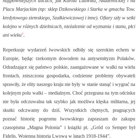
najgłówniejszych ulicach, jak Karola Ludwika, Akademickiej i na
Placu Marjackim (np: sklep Dzikowskiego i Starka w gmachu Tow.
kredytowego ziemskiego, Szałkiewiczowej i inne). Ofiary szły w setki
kolejno w różnych dzielnicach, nieżaleznie od wyznania i stanu, płci
7
ani wieku
.
Reperkusje wydarzeń lwowskich odbiły się szerokim echem w
Europie, będąc rzekomym dowodem na antysemityzm Polaków.
Odradzające się państwo polskie, zaangażowane w walki na wielu
frontach, zniszczona gospodarka, codzienne problemy obywateli
sprawiły, że elity naszego kraju nie były w stanie stanąć i wygrać na
kolejnym polu walki – medialnym. Choć przegrana na tym odcinku
nie była odczuwalna tak szybko jak możliwa klęska militarna, jej
skutki odczwamy do dziś. Wszystkich chętnych, pragnących
poznać historię pogromu lwowskiego zapraszam do zakupu
czasopisma „Magna Polonia” i książki pt. „Gród co Semper był
Fidelis. Wojenna historia Lwowa w latach 1918-1944”.