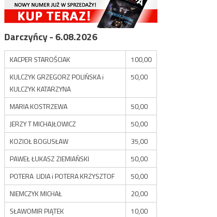
Darczyńcy - 6.08.2026
KACPER STAROŚCIAK
100,00
KULCZYK GRZEGORZ POLIŃSKA i
50,00
KULCZYK KATARZYNA
MARIA KOSTRZEWA
50,00
JERZY T MICHAJŁOWICZ
50,00
KOZIOŁ BOGUSŁAW
35,00
PAWEŁ ŁUKASZ ZIEMIAŃSKI
50,00
POTERA LIDIA i POTERA KRZYSZTOF
50,00
NIEMCZYK MICHAŁ
20,00
SŁAWOMIR PIĄTEK
10,00