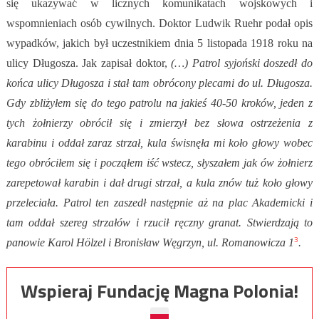
się ukazywać w licznych komunikatach wojskowych i
wspomnieniach osób cywilnych. Doktor Ludwik Ruehr podał opis
wypadków, jakich był uczestnikiem dnia 5 listopada 1918 roku na
ulicy Długosza. Jak zapisał doktor,
(…) Patrol syjoński doszedł do
końca ulicy Długosza i stał tam obrócony plecami do ul. Długosza.
Gdy zbliżyłem się do tego patrolu na jakieś 40-50 kroków, jeden z
tych żołnierzy obrócił się i zmierzył bez słowa ostrzeżenia z
karabinu i oddał zaraz strzał, kula świsnęła mi koło głowy wobec
tego obróciłem się i począłem iść wstecz, słyszałem jak ów żołnierz
zarepetował karabin i dał drugi strzał, a kula znów tuż koło głowy
przeleciała. Patrol ten zaszedł następnie aż na plac Akademicki i
tam oddał szereg strzałów i rzucił ręczny granat. Stwierdzają to
3
panowie Karol Hölzel i Bronisław Węgrzyn, ul. Romanowicza 1
.
Wspieraj Fundację Magna Polonia!