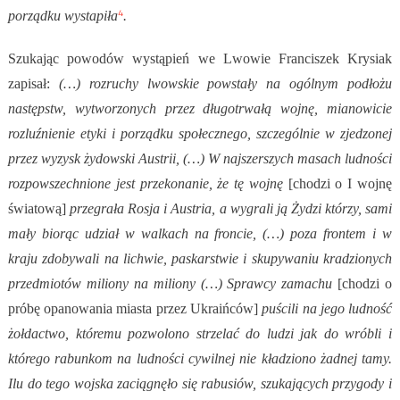
4
porządku wystapiła
.
Szukając powodów wystąpień we Lwowie Franciszek Krysiak
zapisał:
(…) rozruchy lwowskie powstały na ogólnym podłożu
następstw, wytworzonych przez długotrwałą wojnę, mianowicie
rozluźnienie etyki i porządku społecznego, szczególnie w zjedzonej
przez wyzysk żydowski Austrii, (…) W najszerszych masach ludności
rozpowszechnione jest przekonanie, że tę wojnę
[chodzi o I wojnę
światową]
przegrała Rosja i Austria, a wygrali ją Żydzi którzy, sami
mały biorąc udział w walkach na froncie, (…) poza frontem i w
kraju zdobywali na lichwie, paskarstwie i skupywaniu kradzionych
przedmiotów miliony na miliony (…) Sprawcy zamachu
[chodzi o
próbę opanowania miasta przez Ukraińców]
puścili na jego ludność
żołdactwo, któremu pozwolono strzelać do ludzi jak do wróbli i
którego rabunkom na ludności cywilnej nie kładziono żadnej tamy.
Ilu do tego wojska zaciągnęło się rabusiów, szukających przygody i