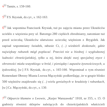
4

Tamże, s. 159-160.
5

F.S. Krysiak, dz.cyt., s. 162-163.
6

Jak wspomina Franciszek Krysiak, tuż po zajęciu miasta przez Ukraińców
uciekło z więzienia przy ul. Batorego 280 ciężkich zbrodniarzy, natomiast tuż
przed ucieczką Ukraińców ułatwiono ucieczkę więźniom z Brygidek. Jak
zapisał wspomniany świadek, rabusie Ci,
(…) wiedzieli doskonale, gdzie
największy rabunek mógł popłacać. Przecież nie u biednej i wygłodzonej
ludności chrześcijańskiej, tylko u tej, która dzięki swej specjalnej etyce i
obrotności miała wszystkiego w bród, i pieniądzy i zapasów żywnościowych, u
żydowskiej
, [w:] F.S. Krysiak, dz.cyt., s. 165-166. Wspominał o tym również
Komendant Obrony Miasta Lwowa Mączyński podkreślając, że w grupie blisko
500 więźniów znajdowało się
(…) wielu genialnych w kradzieży i rabunkach
,
[w:] Cz. Mączyński, dz.cyt., s. 130.
7

Odparcie kłamstw o Lwowie
, „Kurjer Warszawski” 1918, nr 355, s. 15. O
grabieży również sklepów należących do chrześcijańskich właścicieli