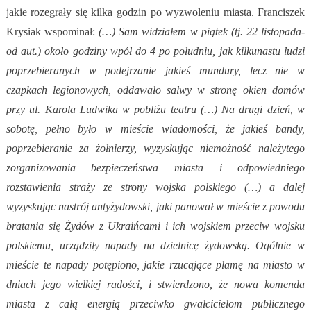
jakie rozegrały się kilka godzin po wyzwoleniu miasta. Franciszek
Krysiak wspominał:
(…) Sam widziałem w piątek (tj. 22 listopada-
od aut.) około godziny wpół do 4 po południu, jak kilkunastu ludzi
poprzebieranych w podejrzanie jakieś mundury, lecz nie w
czapkach legionowych, oddawało salwy w stronę okien domów
przy ul. Karola Ludwika w pobliżu teatru (…) Na drugi dzień, w
sobotę, pełno było w mieście wiadomości, że jakieś bandy,
poprzebieranie za żołnierzy, wyzyskując niemożność należytego
zorganizowania bezpieczeństwa miasta i odpowiedniego
rozstawienia straży ze strony wojska polskiego (…) a dalej
wyzyskując nastrój antyżydowski, jaki panował w mieście z powodu
bratania się Żydów z Ukraińcami i ich wojskiem przeciw wojsku
polskiemu, urządziły napady na dzielnicę żydowską. Ogólnie w
mieście te napady potępiono, jakie rzucające plamę na miasto w
dniach jego wielkiej radości, i stwierdzono, że nowa komenda
miasta z całą energią przeciwko gwałcicielom publicznego