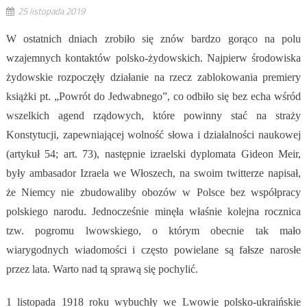
25 listopada 2019
W ostatnich dniach zrobiło się znów bardzo gorąco na polu
wzajemnych kontaktów polsko-żydowskich. Najpierw środowiska
żydowskie rozpoczęły działanie na rzecz zablokowania premiery
książki pt. „Powrót do Jedwabnego”, co odbiło się bez echa wśród
wszelkich agend rządowych, które powinny stać na straży
Konstytucji, zapewniającej wolność słowa i działalności naukowej
(artykuł 54; art. 73), następnie izraelski dyplomata Gideon Meir,
były ambasador Izraela we Włoszech, na swoim twitterze napisał,
że Niemcy nie zbudowaliby obozów w Polsce bez współpracy
polskiego narodu. Jednocześnie minęła właśnie kolejna rocznica
tzw. pogromu lwowskiego, o którym obecnie tak mało
wiarygodnych wiadomości i często powielane są fałsze narosłe
przez lata. Warto nad tą sprawą się pochylić.
1 listopada 1918 roku wybuchły we Lwowie polsko-ukraińskie