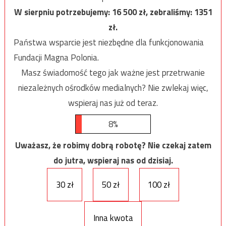
W sierpniu potrzebujemy:
16 500
zł, zebraliśmy:
1351
zł.
Państwa wsparcie jest niezbędne dla funkcjonowania
Fundacji Magna Polonia.
Masz świadomość tego jak ważne jest przetrwanie
niezależnych ośrodków medialnych? Nie zwlekaj więc,
wspieraj nas już od teraz.
8%
Uważasz, że robimy dobrą robotę? Nie czekaj zatem
do jutra, wspieraj nas od dzisiaj.
30 zł
50 zł
100 zł
Inna kwota