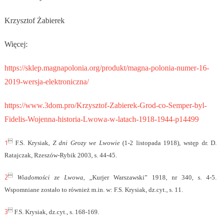
Krzysztof Żabierek
Więcej:
https://sklep.magnapolonia.org/produkt/magna-polonia-numer-16-
2019-wersja-elektroniczna/
https://www.3dom.pro/Krzysztof-Zabierek-Grod-co-Semper-byl-
Fidelis-Wojenna-historia-Lwowa-w-latach-1918-1944-p14499
1

F.S. Krysiak,
Z dni Grozy we Lwowie
(1-2 listopada 1918), wstęp dr. D.
Ratajczak, Rzeszów-Rybik 2003, s. 44-45.
2

Wiadomości ze Lwowa
, „Kurjer Warszawski” 1918, nr 340, s. 4-5.
Wspomniane zostało to również m.in. w: F.S. Krysiak, dz.cyt., s. 11.
3

F.S. Krysiak, dz.cyt., s. 168-169.