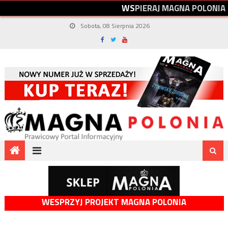
W
S
P
I
E
R
A
J
M
A
G
N
A
P
O
L
O
N
I
A
Sobota, 08 Sierpnia 2026
WESPRZYJ PROJEKT MAGNA POLONIA