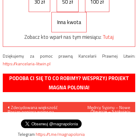
30 zł
50 zł
100 zł
Inna kwota
Zobacz kto wparł nas tym miesiącu:
Tutaj
Dziękujemy za pomoc prawną Kancelarii Prawnej Litwin:
https://kancelaria-litwin.pl
PODOBA CI SIĘ TO CO ROBIMY? WESPRZYJ PROJEKT
MAGNA POLONIA!
Nawigacja
Zdecydowana większość
Mędrcy Syjonu – Nowe
Otwarcie – Szokujący
Rosjan popiera wojnę na
dokument!
wpisu
Ukrainie
Telegram
https://t.me/magnapolonia