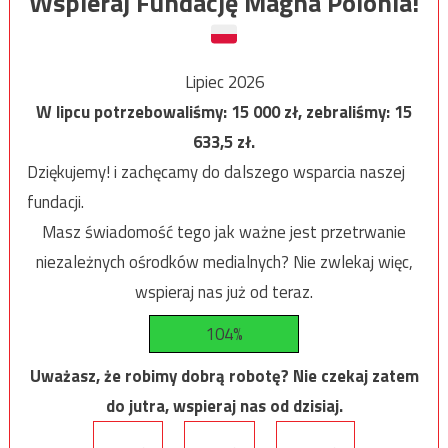
Wspieraj Fundację Magna Polonia!
Lipiec 2026
W lipcu potrzebowaliśmy:
15 000
zł, zebraliśmy:
15
633,5
zł.
Dziękujemy! i zachęcamy do dalszego wsparcia naszej
fundacji.
Masz świadomość tego jak ważne jest przetrwanie
niezależnych ośrodków medialnych? Nie zwlekaj więc,
wspieraj nas już od teraz.
104%
Uważasz, że robimy dobrą robotę? Nie czekaj zatem
do jutra, wspieraj nas od dzisiaj.