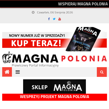
W
S
P
I
E
R
A
J
M
A
G
N
A
P
O
L
O
N
I
A
Czwartek, 06 Sierpnia 2026
WESPRZYJ PROJEKT MAGNA POLONIA