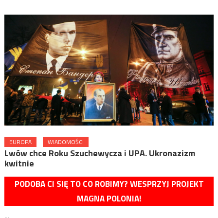
EUROPA
WIADOMOŚCI
Lwów chce Roku Szuchewycza i UPA. Ukronazizm
kwitnie
PODOBA CI SIĘ TO CO ROBIMY? WESPRZYJ PROJEKT
MAGNA POLONIA!