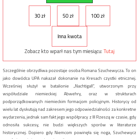
30 zł
50 zł
100 zł
Inna kwota
Zobacz kto wparł nas tym miesiącu:
Tutaj
Szczególnie obrzydliwa pozostaje osoba Romana Szuchewycza. To on
jako dowódca UPA nakazał dokonanie na Kresach czystki etnicznej.
Wcześniej służył w batalionie „Nachtigall”, utworzonym przy
współudziale niemieckiej Abwehry, oraz w strukturach
podporządkowanych niemieckim formacjom policyjnym. Historycy od
wielu lat dyskutują nad zakresem jego odpowiedzialności za konkretne
wydarzenia, jednak sam fakt jego współpracy z III Rzeszą w czasie, gdy
odnosiła sukcesy, nie budzi większych sporów w literaturze
historycznej. Dopiero gdy Niemcom powinęła się noga, Szuchewycz