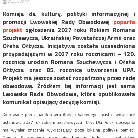
8 lipca 2026
Komisja ds. kultury, polityki informacyjnej i
promocji Lwowskiej Rady Obwodowej
poparła
projekt
ogłoszenia 2027 roku Rokiem Romana
Szuchewycza, Ukraińskiej Powstańczej Armii oraz
Ołeha Ołżycza. Inicjatywa została uzasadniona
przypadającymi w 2027 roku rocznicami – 120.
rocznicą urodzin Romana Szuchewycza i Ołeha
Ołżycza oraz 85. rocznicą utworzenia UPA.
Projekt ma jeszcze zostać rozpatrzony przez radę
obwodową. Źródłem tej informacji jest sama
Lwowska Rada Obwodowa, która opublikowała
komunikat opisujący decyzję komisji.
Kierowane przez banderowca Andrija Sadowego miasto Lwów chce
ustanowić 2027 rok rokiem Szuchewycza i UPA. Dla Polski decyzja ta
ma wymiar znacznie wykraczający poza lokalną politykę pamięci.
Roman Szuchewycz pozostaje bowiem jedną z najbardziej