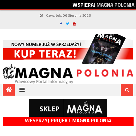
W
S
P
I
E
R
A
J
M
A
G
N
A
P
O
L
O
N
I
A
Czwartek, 06 Sierpnia 2026
WESPRZYJ PROJEKT MAGNA POLONIA