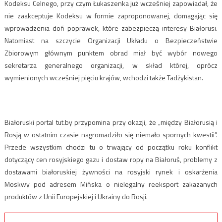
Kodeksu Celnego, przy czym Łukaszenka już wcześniej zapowiadał, że
nie zaakceptuje Kodeksu w formie zaproponowanej, domagając się
wprowadzenia doń poprawek, które zabezpieczą interesy Białorusi.
Natomiast na szczycie Organizacji Układu o Bezpieczeństwie
Zbiorowym głównym punktem obrad miał być wybór nowego
sekretarza generalnego organizacji, w skład której, oprócz
wymienionych wcześniej pięciu krajów, wchodzi także Tadżykistan.
Białoruski portal tut.by przypomina przy okazji, że „między Białorusią i
Rosją w ostatnim czasie nagromadziło się niemało spornych kwestii”.
Przede wszystkim chodzi tu o trwający od początku roku konflikt
dotyczący cen rosyjskiego gazu i dostaw ropy na Białoruś, problemy z
dostawami białoruskiej żywności na rosyjski rynek i oskarżenia
Moskwy pod adresem Mińska o nielegalny reeksport zakazanych
produktów z Unii Europejskiej i Ukrainy do Rosji.