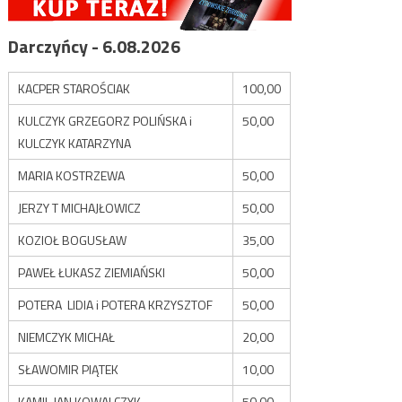
Darczyńcy - 6.08.2026
KACPER STAROŚCIAK
100,00
KULCZYK GRZEGORZ POLIŃSKA i
50,00
KULCZYK KATARZYNA
MARIA KOSTRZEWA
50,00
JERZY T MICHAJŁOWICZ
50,00
KOZIOŁ BOGUSŁAW
35,00
PAWEŁ ŁUKASZ ZIEMIAŃSKI
50,00
POTERA LIDIA i POTERA KRZYSZTOF
50,00
NIEMCZYK MICHAŁ
20,00
SŁAWOMIR PIĄTEK
10,00
KAMIL JAN KOWALCZYK
50,00