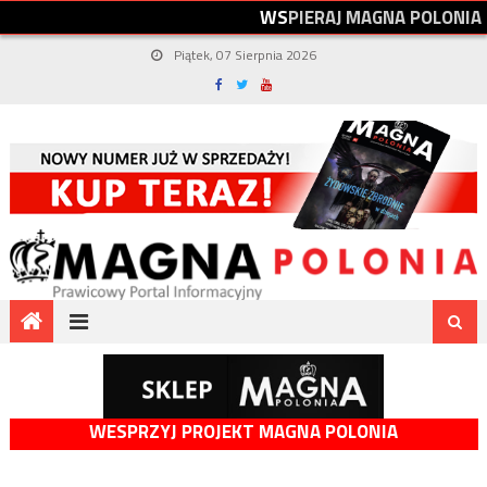
W
S
P
I
E
R
A
J
M
A
G
N
A
P
O
L
O
N
I
A
Piątek, 07 Sierpnia 2026
WESPRZYJ PROJEKT MAGNA POLONIA