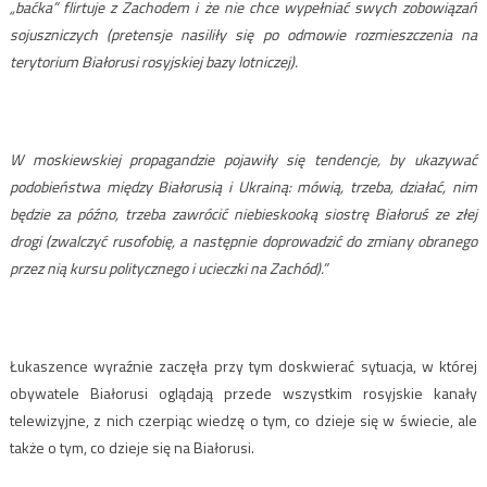
„baćka” flirtuje z Zachodem i że nie chce wypełniać swych zobowiązań
sojuszniczych (pretensje nasiliły się po odmowie rozmieszczenia na
terytorium Białorusi rosyjskiej bazy lotniczej).
W moskiewskiej propagandzie pojawiły się tendencje, by ukazywać
podobieństwa między Białorusią i Ukrainą: mówią, trzeba, działać, nim
będzie za późno, trzeba zawrócić niebieskooką siostrę Białoruś ze złej
drogi (zwalczyć rusofobię, a następnie doprowadzić do zmiany obranego
przez nią kursu politycznego i ucieczki na Zachód).”
Łukaszence wyraźnie zaczęła przy tym doskwierać sytuacja, w której
obywatele Białorusi oglądają przede wszystkim rosyjskie kanały
telewizyjne, z nich czerpiąc wiedzę o tym, co dzieje się w świecie, ale
także o tym, co dzieje się na Białorusi.