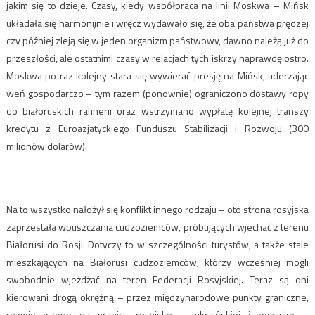
jakim się to dzieje. Czasy, kiedy współpraca na linii Moskwa – Mińsk
układała się harmonijnie i wręcz wydawało się, że oba państwa prędzej
czy później zleją się w jeden organizm państwowy, dawno należą już do
przeszłości, ale ostatnimi czasy w relacjach tych iskrzy naprawdę ostro.
Moskwa po raz kolejny stara się wywierać presję na Mińsk, uderzając
weń gospodarczo – tym razem (ponownie) ograniczono dostawy ropy
do białoruskich rafinerii oraz wstrzymano wypłatę kolejnej transzy
kredytu z Euroazjatyckiego Funduszu Stabilizacji i Rozwoju (300
milionów dolarów).
Na to wszystko nałożył się konflikt innego rodzaju – oto strona rosyjska
zaprzestała wpuszczania cudzoziemców, próbujących wjechać z terenu
Białorusi do Rosji. Dotyczy to w szczególności turystów, a także stale
mieszkających na Białorusi cudzoziemców, którzy wcześniej mogli
swobodnie wjeżdżać na teren Federacji Rosyjskiej. Teraz są oni
kierowani drogą okrężną – przez międzynarodowe punkty graniczne,
rozmieszczone na granicy rosyjsko – ukraińskiej i rosyjsko –