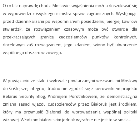
O co tak naprawdę chodzi Moskwie, wyjaśnienia można doszukiwać się
w wypowiedzi rosyjskiego ministra spraw zagranicznych. Występując
przed dziennikarzami po wspomnianym posiedzeniu, Siergiej Ławrow
stwierdził, że rozwiązaniem czasowym może być otwarcie dla
przekraczających granicę cudzoziemców punktów kontrolnych,
docelowym zaś rozwiązaniem, jego zdaniem, winno być utworzenie
wspólnego obszaru wizowego.
W powiązaniu ze stale i wytrwale powtarzanymi wezwaniami Moskwy
do ściślejszej integracji trudno nie zgodzić się z kierownikiem projektu
Belarus Security Blog, Andriejem Porotnikowem, że demonstracyjna
zmiana zasad wjazdu cudzoziemców przez Białoruś jest środkiem,
który ma przymusić Białoruś do wprowadzenia wspólnej polityki
wizowej. Władzom białoruskim jednak wyraźnie nie jest to w smak…