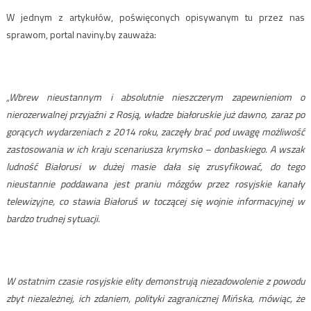
W jednym z artykułów, poświęconych opisywanym tu przez nas
sprawom, portal naviny.by zauważa:
„Wbrew nieustannym i absolutnie nieszczerym zapewnieniom o
nierozerwalnej przyjaźni z Rosją, władze białoruskie już dawno, zaraz po
gorących wydarzeniach z 2014 roku, zaczęły brać pod uwagę możliwość
zastosowania w ich kraju scenariusza krymsko – donbaskiego. A wszak
ludność Białorusi w dużej masie dała się zrusyfikować, do tego
nieustannie poddawana jest praniu mózgów przez rosyjskie kanały
telewizyjne, co stawia Białoruś w toczącej się wojnie informacyjnej w
bardzo trudnej sytuacji.
W ostatnim czasie rosyjskie elity demonstrują niezadowolenie z powodu
zbyt niezależnej, ich zdaniem, polityki zagranicznej Mińska, mówiąc, że