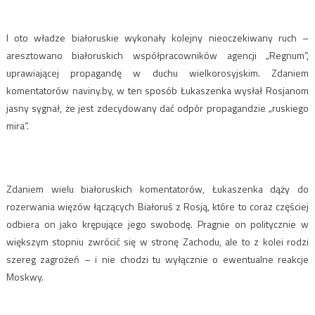
I oto władze białoruskie wykonały kolejny nieoczekiwany ruch –
aresztowano białoruskich współpracowników agencji „Regnum”,
uprawiającej propagandę w duchu wielkorosyjskim. Zdaniem
komentatorów naviny.by, w ten sposób Łukaszenka wysłał Rosjanom
jasny sygnał, że jest zdecydowany dać odpór propagandzie „ruskiego
mira”.
Zdaniem wielu białoruskich komentatorów, Łukaszenka dąży do
rozerwania więzów łączących Białoruś z Rosją, które to coraz częściej
odbiera on jako krępujące jego swobodę. Pragnie on politycznie w
większym stopniu zwrócić się w stronę Zachodu, ale to z kolei rodzi
szereg zagrożeń – i nie chodzi tu wyłącznie o ewentualne reakcje
Moskwy.