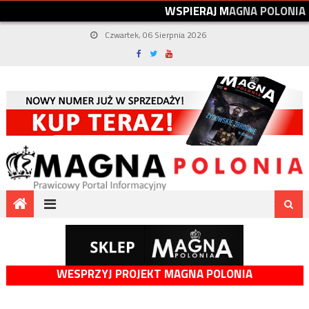
W
S
P
I
E
R
A
J
M
A
G
N
A
P
O
L
O
N
I
A
Czwartek, 06 Sierpnia 2026
WESPRZYJ PROJEKT MAGNA POLONIA