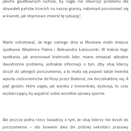
jakichś gwałtownych ruchów, by nagle nie stworzyć problemu dla
obywateli państw trzecich na naszej granicy, natomiast porozumieć się
w kwestii, jak stopniowo zmienić tę sytuację”.
Warto odnotować, że tego samego dnia w Moskwie miało miejsce
spotkanie Władimira Putina i Aleksandra Łukaszenki. W trakcie tego
spotkania, jak anonsował białoruski lider, miano omawiać aktualne
dwustronne problemy, jednakże informacji o tym, iżby obaj liderzy
doszli do jakiegoś porozumienia, a tu miała się pojawić także kwestia
wjazdu cudzoziemców do Rosji przez Białoruś, nie doczekaliśmy się. A
pięć godzin, które zajęła, jak wynika z komunikatu, dyskusja, to czas
wystarczający, by wyjaśnić sobie wszelkie sprawy sporne.
Ale jeszcze jedna rzecz świadczy o tym, że obaj liderzy nie doszli do
porozumienia – oto bowiem dwa dni później sekretarz prasowy