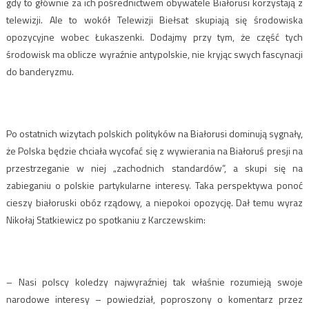
gdy to głównie za ich pośrednictwem obywatele Białorusi korzystają z
telewizji. Ale to wokół Telewizji Biełsat skupiają się środowiska
opozycyjne wobec Łukaszenki. Dodajmy przy tym, że część tych
środowisk ma oblicze wyraźnie antypolskie, nie kryjąc swych fascynacji
do banderyzmu.
Po ostatnich wizytach polskich polityków na Białorusi dominują sygnały,
że Polska będzie chciała wycofać się z wywierania na Białoruś presji na
przestrzeganie w niej „zachodnich standardów”, a skupi się na
zabieganiu o polskie partykularne interesy. Taka perspektywa ponoć
cieszy białoruski obóz rządowy, a niepokoi opozycję. Dał temu wyraz
Nikołaj Statkiewicz po spotkaniu z Karczewskim:
– Nasi polscy koledzy najwyraźniej tak właśnie rozumieją swoje
narodowe interesy – powiedział, poproszony o komentarz przez