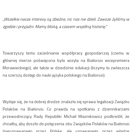
„Wszelkie nasze interesy są zbieżne, nic nas nie dzieli. Zawsze żyliśmy w
zgodzie i przyjaźni. Mamy bliską, a czasem wspólną historię.”
Towarzyszy temu zacieśnianie współpracy gospodarczej (czemu w
głównej mierze poświęcona była wizyta na Białorusi wicepremiera
Morawieckiego), ale także w dziedzinie edukacji (liczymy tu zwłaszcza
na szerszy dostęp do nauki języka polskiego na Białorusi).
Wydaje się, że na dobrej drodze znalazła się sprawa legalizacji Związku
Polaków na Białorusi. Co prawda na spotkaniu z dziennikarzami
przewodniczący Rady Republiki Michaił Miasnikowicz podkreślił, że
chciałby, aby doszło do połączenia obu Związków Polaków na Białorusi
(nieuznawanego przez Polskę, ale uznawanego przez władze