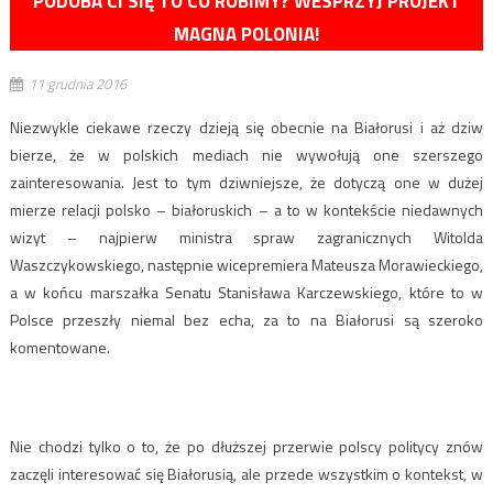
PODOBA CI SIĘ TO CO ROBIMY? WESPRZYJ PROJEKT
MAGNA POLONIA!
11 grudnia 2016
Niezwykle ciekawe rzeczy dzieją się obecnie na Białorusi i aż dziw
bierze, że w polskich mediach nie wywołują one szerszego
zainteresowania. Jest to tym dziwniejsze, że dotyczą one w dużej
mierze relacji polsko – białoruskich – a to w kontekście niedawnych
wizyt – najpierw ministra spraw zagranicznych Witolda
Waszczykowskiego, następnie wicepremiera Mateusza Morawieckiego,
a w końcu marszałka Senatu Stanisława Karczewskiego, które to w
Polsce przeszły niemal bez echa, za to na Białorusi są szeroko
komentowane.
Nie chodzi tylko o to, że po dłuższej przerwie polscy politycy znów
zaczęli interesować się Białorusią, ale przede wszystkim o kontekst, w