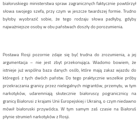
białoruskiego ministerstwa spraw zagranicznych faktycznie powtórzył
słowa swojego szefa, przy czym w jeszcze twardszej formie. Trudno
byłoby wyobrazić sobie, że tego rodzaju słowa padłyby, gdyby
najważniejsze osoby w obu państwach doszły do porozumienia.
Postawa Rosji pozornie zdaje się być trudna do zrozumienia, a jej
argumentacja – nie jest zbyt przekonująca. Wiadomo bowiem, że
istnieje już wspólna baza danych osób, które mają zakaz wjazdu do
któregoś z tych dwóch państw. Do tego praktycznie wszelkie próby
przekraczania granicy przez nielegalnych migrantów, przemytu, w tym
narkotyków, udaremniają skutecznie białoruscy pogranicznicy na
granicy Białorusi z krajami Unii Europejskiej i Ukrainą, o czym niedawno
mówił białoruski przywódca. W tym samym zaś czasie na Białoruś
płynie strumień narkotyków z Rosji.