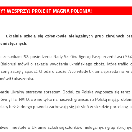
MY? WESPRZYJ PROJEKT MAGNA POLONIA!
 i Ukrainie szkolą się członkowie nielegalnych grup zbrojnych or
remistycznych.
 uczestnikami 52. posiedzenia Rady Szefów Agencji Bezpieczeństwa i Słu
iałorusi mówił o zakazie wwożenia ukraińskiego zboża, które trafiło 
bo ceny zaczęły spadać. Chodzi o zboże. A co wtedy Ukraina sprzeda na ryn
 – mówił Łukaszenka.
arciu Ukrainy starszym sprzętem. Dodał, że Polska wyposaża się teraz
wny filar NATO, ale nie tylko na naszych granicach z Polską mają problem
olacy beż żadnego powodu zachowują się jak słoń w składzie porcelany, a
Litwie i niestety w Ukrainie szkoli się członków nielegalnych grup zbrojnyc