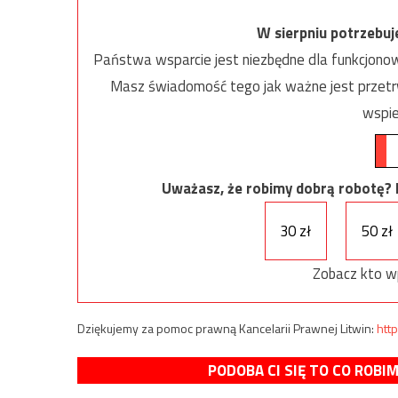
W sierpniu potrzebu
Państwa wsparcie jest niezbędne dla funkcjonow
Masz świadomość tego jak ważne jest przetrw
wspie
Uważasz, że robimy dobrą robotę? Ni
30 zł
50 zł
Zobacz kto w
Dziękujemy za pomoc prawną Kancelarii Prawnej Litwin:
http
PODOBA CI SIĘ TO CO ROBI