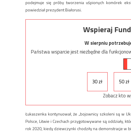
podejmuje się próby tworzenia uśpionych komórek ekst
powiedział prezydent Białorusi.
Wspieraj Fund
W sierpniu potrzebu
Państwa wsparcie jest niezbędne dla funkcjonow
30 zł
50 zł
Zobacz kto w
Łukaszenka kontynuował, że „bojownicy szkoleni są w Ukra
Polsce, Litwie i Czechach przygotowywane są oddziały, któ
rok 2020, kiedy dziewczynki chodziły na demonstracje w bia