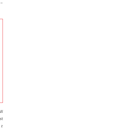
 –
 W
st
 z