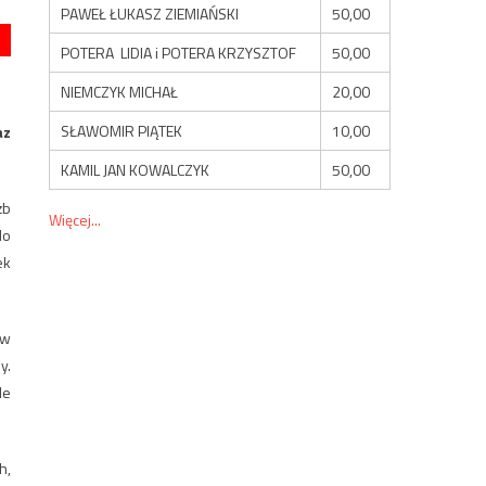
PAWEŁ ŁUKASZ ZIEMIAŃSKI
50,00
POTERA LIDIA i POTERA KRZYSZTOF
50,00
NIEMCZYK MICHAŁ
20,00
SŁAWOMIR PIĄTEK
10,00
az
KAMIL JAN KOWALCZYK
50,00
żb
Więcej...
do
ek
 w
y.
le
h,