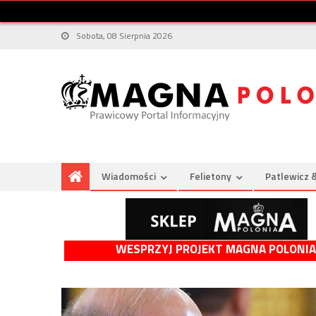
Sobota, 08 Sierpnia 2026
Wiadomości
Felietony
Patlewicz 
WESPRZYJ PROJEKT MAGNA POLONIA