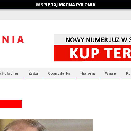
W
S
P
I
E
R
A
J
M
A
G
N
A
P
O
L
O
N
I
A
& Holocher
Żydzi
Gospodarka
Historia
Wiara
Po