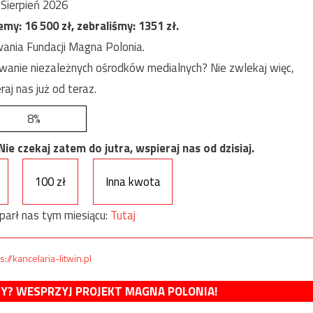
Sierpień 2026
jemy:
16 500
zł, zebraliśmy:
1351
zł.
ania Fundacji Magna Polonia.
anie niezależnych ośrodków medialnych? Nie zwlekaj więc,
raj nas już od teraz.
8%
e czekaj zatem do jutra, wspieraj nas od dzisiaj.
100 zł
Inna kwota
parł nas tym miesiącu:
Tutaj
s://kancelaria-litwin.pl
MY? WESPRZYJ PROJEKT MAGNA POLONIA!