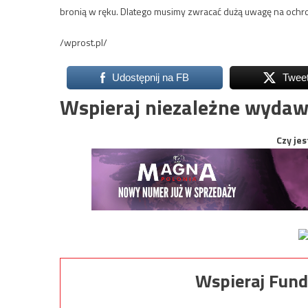
bronią w ręku. Dlatego musimy zwracać dużą uwagę na ochro
/wprost.pl/
Udostępnij na FB
Twee
Wspieraj niezależne wydaw
Czy jes
Wspieraj Fund