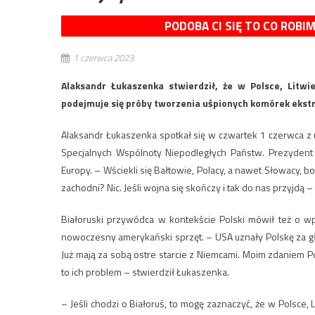
PODOBA CI SIĘ TO CO ROBI
1 czerwca 2023
Alaksandr Łukaszenka stwierdził, że w Polsce, Litwie
podejmuje się próby tworzenia uśpionych komórek ekst
Alaksandr Łukaszenka spotkał się w czwartek 1 czerwca z
Specjalnych Wspólnoty Niepodległych Państw. Prezydent B
Europy. – Wściekli się Bałtowie, Polacy, a nawet Słowacy, 
zachodni? Nic. Jeśli wojna się skończy i tak do nas przyjdą
Białoruski przywódca w kontekście Polski mówił też o wp
nowoczesny amerykański sprzęt. – USA uznały Polskę za głó
Już mają za sobą ostre starcie z Niemcami. Moim zdaniem P
to ich problem – stwierdził Łukaszenka.
– Jeśli chodzi o Białoruś, to mogę zaznaczyć, że w Polsce, 