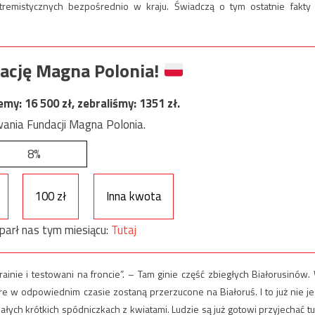
remistycznych bezpośrednio w kraju. Świadczą o tym ostatnie fakty
ację Magna Polonia!
jemy:
16 500
zł, zebraliśmy:
1351
zł.
ania Fundacji Magna Polonia.
8%
100 zł
Inna kwota
parł nas tym miesiącu:
Tutaj
inie i testowani na froncie”. – Tam ginie część zbiegłych Białorusinów.
re w odpowiednim czasie zostaną przerzucone na Białoruś. I to już nie je
łych krótkich spódniczkach z kwiatami. Ludzie są już gotowi przyjechać tu