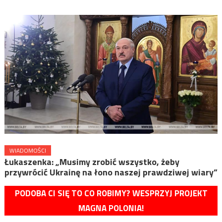
WIADOMOŚCI
Łukaszenka: „Musimy zrobić wszystko, żeby
przywrócić Ukrainę na łono naszej prawdziwej wiary”
PODOBA CI SIĘ TO CO ROBIMY? WESPRZYJ PROJEKT
MAGNA POLONIA!