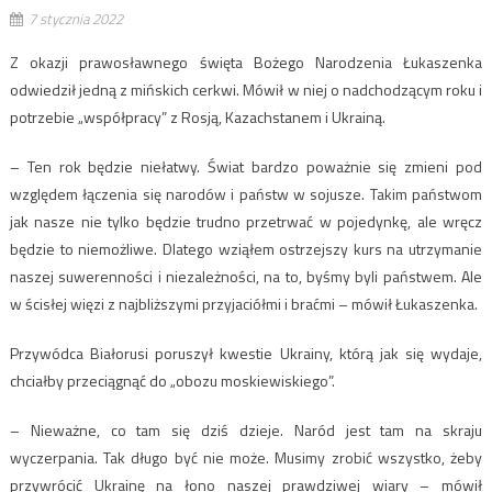
7 stycznia 2022
Z okazji prawosławnego święta Bożego Narodzenia Łukaszenka
odwiedził jedną z mińskich cerkwi. Mówił w niej o nadchodzącym roku i
potrzebie „współpracy” z Rosją, Kazachstanem i Ukrainą.
– Ten rok będzie niełatwy. Świat bardzo poważnie się zmieni pod
względem łączenia się narodów i państw w sojusze. Takim państwom
jak nasze nie tylko będzie trudno przetrwać w pojedynkę, ale wręcz
będzie to niemożliwe. Dlatego wziąłem ostrzejszy kurs na utrzymanie
naszej suwerenności i niezależności, na to, byśmy byli państwem. Ale
w ścisłej więzi z najbliższymi przyjaciółmi i braćmi – mówił Łukaszenka.
Przywódca Białorusi poruszył kwestie Ukrainy, którą jak się wydaje,
chciałby przeciągnąć do „obozu moskiewiskiego”.
– Nieważne, co tam się dziś dzieje. Naród jest tam na skraju
wyczerpania. Tak długo być nie może. Musimy zrobić wszystko, żeby
przywrócić Ukrainę na łono naszej prawdziwej wiary – mówił