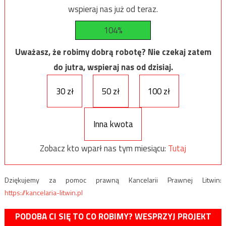
wspieraj nas już od teraz.
104%
Uważasz, że robimy dobrą robotę? Nie czekaj zatem
do jutra, wspieraj nas od dzisiaj.
30 zł
50 zł
100 zł
Inna kwota
Zobacz kto wparł nas tym miesiącu:
Tutaj
Dziękujemy za pomoc prawną Kancelarii Prawnej Litwin:
https://kancelaria-litwin.pl
PODOBA CI SIĘ TO CO ROBIMY? WESPRZYJ PROJEKT