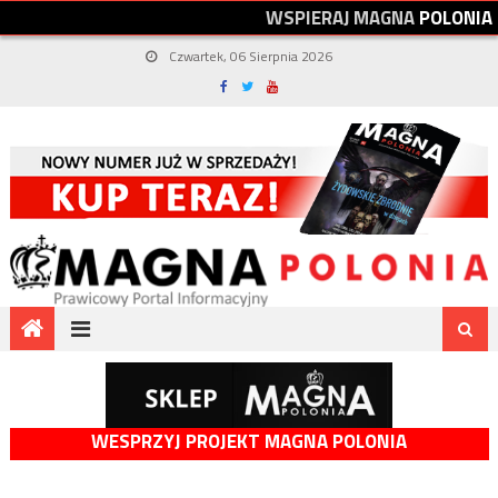
W
S
P
I
E
R
A
J
M
A
G
N
A
P
O
L
O
N
I
A
Czwartek, 06 Sierpnia 2026
WESPRZYJ PROJEKT MAGNA POLONIA