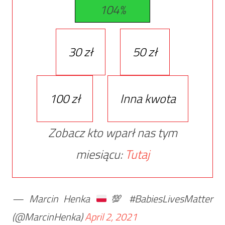
104%
30 zł
50 zł
100 zł
Inna kwota
Zobacz kto wparł nas tym
miesiącu:
Tutaj
— Marcin Henka
💯
#BabiesLivesMatter
(@MarcinHenka)
April 2, 2021