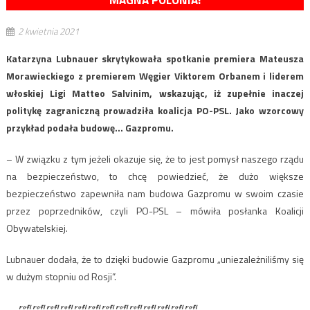
MAGNA POLONIA!
2 kwietnia 2021
Katarzyna Lubnauer skrytykowała spotkanie premiera Mateusza
Morawieckiego z premierem Węgier Viktorem Orbanem i liderem
włoskiej Ligi Matteo Salvinim, wskazując, iż zupełnie inaczej
politykę zagraniczną prowadziła koalicja PO-PSL. Jako wzorcowy
przykład podała budowę… Gazpromu.
– W związku z tym jeżeli okazuje się, że to jest pomysł naszego rządu
na bezpieczeństwo, to chcę powiedzieć, że dużo większe
bezpieczeństwo zapewniła nam budowa Gazpromu w swoim czasie
przez poprzedników, czyli PO-PSL – mówiła posłanka Koalicji
Obywatelskiej.
Lubnauer dodała, że to dzięki budowie Gazpromu „uniezależniliśmy się
w dużym stopniu od Rosji”.