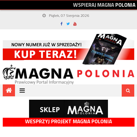
W
S
P
I
E
R
A
J
M
A
G
N
A
P
O
L
O
N
I
A
Piątek, 07 Sierpnia 2026
WESPRZYJ PROJEKT MAGNA POLONIA