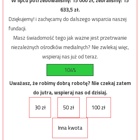
W lipcu potrzebowaliśmy:
15 000
zł, zebraliśmy:
15
633,5
zł.
Dziękujemy! i zachęcamy do dalszego wsparcia naszej
fundacji.
Masz świadomość tego jak ważne jest przetrwanie
niezależnych ośrodków medialnych? Nie zwlekaj więc,
wspieraj nas już od teraz.
104%
Uważasz, że robimy dobrą robotę? Nie czekaj zatem
do jutra, wspieraj nas od dzisiaj.
30 zł
50 zł
100 zł
Inna kwota