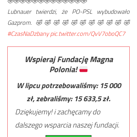
🤣🤣🤣🤣🤣🤣🤣🤣🤣🤣🤣🤣🤣
Lubnauer twierdzi, że PO-PSL wybudowało
Gazprom. 🤣🤣🤣🤣🤣🤣🤣🤣🤣🤣🤣
#CzasNaDzbany
pic.twitter.com/QvV7oboQC7
Wspieraj Fundację Magna
Polonia!
W lipcu potrzebowaliśmy:
15 000
zł, zebraliśmy:
15 633,5
zł.
Dziękujemy! i zachęcamy do
dalszego wsparcia naszej fundacji.