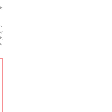
ię
wo
ął
lą
ej