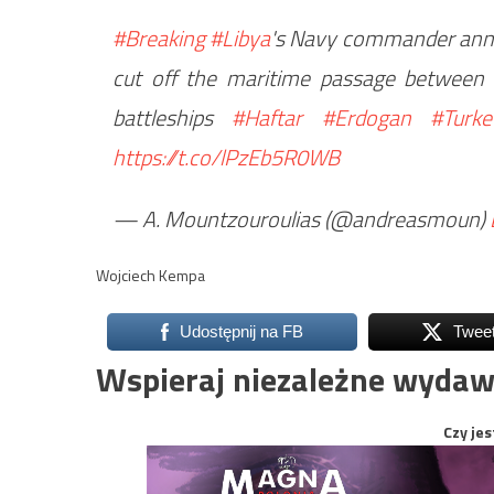
#Breaking
#Libya
's Navy commander ann
cut off the maritime passage betwee
battleships
#Haftar
#Erdogan
#Turke
https://t.co/lPzEb5R0WB
— A. Mountzouroulias (@andreasmoun)
Wojciech Kempa
Udostępnij na FB
Twee
Wspieraj niezależne wydaw
Czy jes