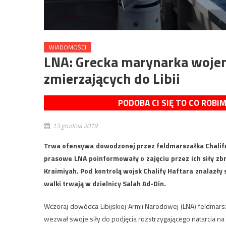
WIADOMOŚCI
LNA: Grecka marynarka wojen
zmierzających do Libii
PODOBA CI SIĘ TO CO ROBI
13 grudnia 2019
Trwa ofensywa dowodzonej przez feldmarszałka Chalifę 
prasowe LNA poinformowały o zajęciu przez ich siły zbr
Kraimiyah. Pod kontrolą wojsk Chalify Haftara znalazły 
walki trwają w dzielnicy Salah Ad-Din.
Wczoraj dowódca Libijskiej Armii Narodowej (LNA) feldmar
wezwał swoje siły do podjęcia rozstrzygającego natarcia na c