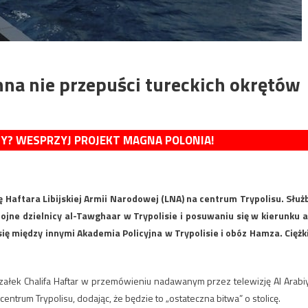
na nie przepuści tureckich okrętów
MY? WESPRZYJ PROJEKT MAGNA POLONIA!
Haftara Libijskiej Armii Narodowej (LNA) na centrum Trypolisu. Służ
ojne dzielnicy al-Tawghaar w Trypolisie i posuwaniu się w kierunku a
się między innymi Akademia Policyjna w Trypolisie i obóz Hamza. Ciężk
szałek Chalifa Haftar w przemówieniu nadawanym przez telewizję Al Arabi
entrum Trypolisu, dodając, że będzie to „ostateczna bitwa” o stolicę.