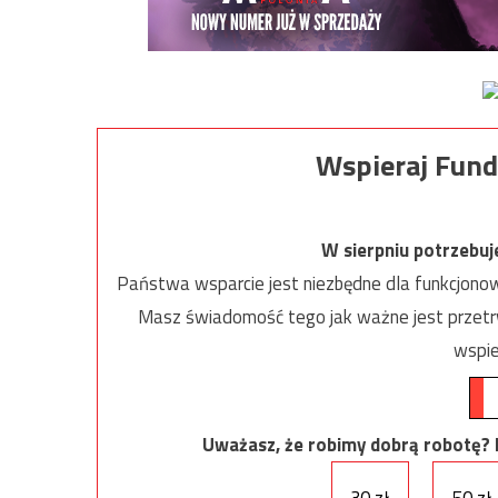
Wspieraj Fund
W sierpniu potrzebu
Państwa wsparcie jest niezbędne dla funkcjonow
Masz świadomość tego jak ważne jest przetrw
wspie
Uważasz, że robimy dobrą robotę? Ni
30 zł
50 zł