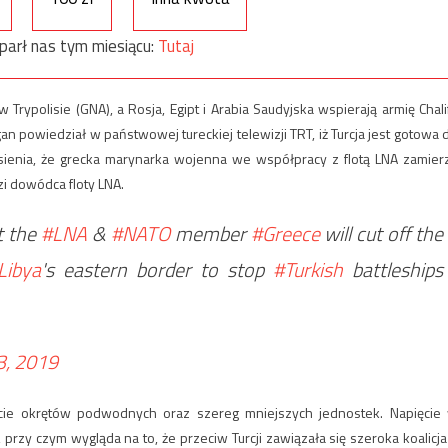
parł nas tym miesiącu:
Tutaj
Trypolisie (GNA), a Rosja, Egipt i Arabia Saudyjska wspierają armię Chali
gan powiedział w państwowej tureckiej telewizji TRT, iż Turcja jest gotowa 
iesienia, że grecka marynarka wojenna we współpracy z flotą LNA zamier
zi dowódca floty LNA.
t the
#LNA
&
#NATO
member
#Greece
will cut off the
Libya
's eastern border to stop
#Turkish
battleships
3, 2019
ście okrętów podwodnych oraz szereg mniejszych jednostek. Napięcie
rzy czym wygląda na to, że przeciw Turcji zawiązała się szeroka koalicja