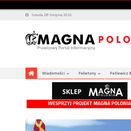
Sobota, 08 Sierpnia 2026
Wiadomości
Felietony
Patlewicz 
WESPRZYJ PROJEKT MAGNA POLONIA