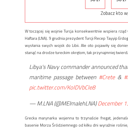
Zobacz kto w
W toczącej się wojnie Turcja konsekwentnie wspiera rząd w 
Haftara (LNA). 9 grudnia prezydent Turcji Recep Tayyip Erdo
wysłania swych wojsk do Libii. Ale oto pojawiły się don
stanąć na drodze tureckim okrętom, tak przynajmniej twierd
Libya's Navy commander announced tha
maritime passage between
#Crete
&
#
pic.twitter.com/KoIDVbCIe8
— M.LNA (@MElmalehLNA)
December 1
Grecka marynarka wojenna to trzynaście fregat, jedena
basenie Morza Śródziemnego od kilku dni wyraźnie rośnie, p