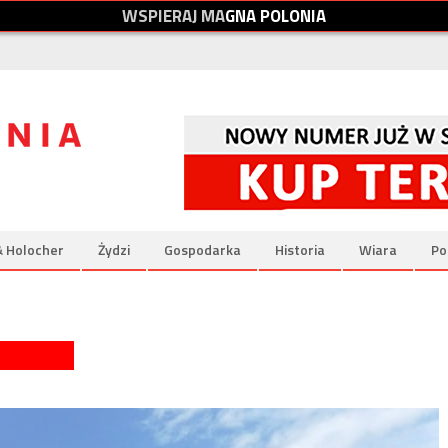
W
S
P
I
E
R
A
J
M
A
G
N
A
P
O
L
O
N
I
A
& Holocher
Żydzi
Gospodarka
Historia
Wiara
Po