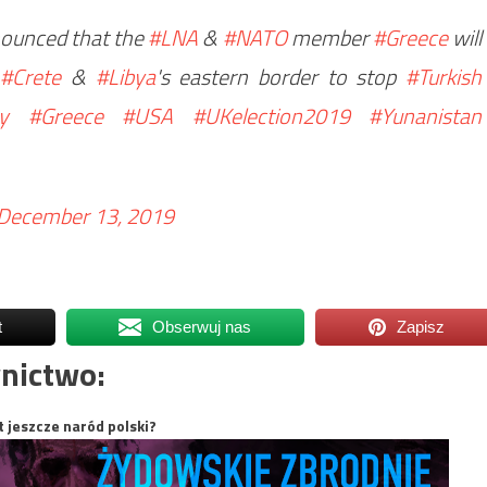
ounced that the
#LNA
&
#NATO
member
#Greece
will
n
#Crete
&
#Libya
's eastern border to stop
#Turkish
y
#Greece
#USA
#UKelection2019
#Yunanistan
December 13, 2019
t
Obserwuj nas
Zapisz
nictwo:
t jeszcze naród polski?