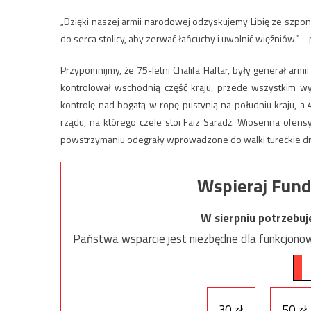
„Dzięki naszej armii narodowej odzyskujemy Libię ze szpon
do serca stolicy, aby zerwać łańcuchy i uwolnić więźniów” 
Przypomnijmy, że 75-letni Chalifa Haftar, były generał arm
kontrolował wschodnią część kraju, przede wszystkim w
kontrolę nad bogatą w ropę pustynią na południu kraju, a 
rządu, na którego czele stoi Faiz Saradż. Wiosenna ofens
powstrzymaniu odegrały wprowadzone do walki tureckie dr
Wspieraj Fund
W sierpniu potrzebu
Państwa wsparcie jest niezbędne dla funkcjonow
30 zł
50 zł