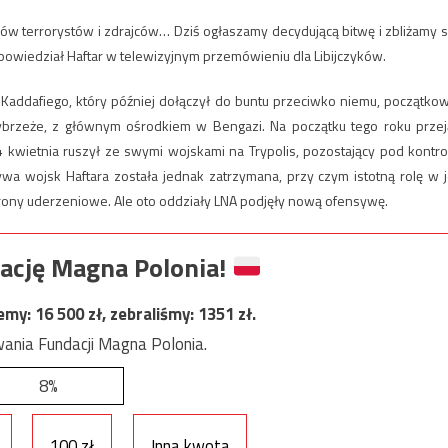
ów terrorystów i zdrajców… Dziś ogłaszamy decydującą bitwę i zbliżamy s
– powiedział Haftar w telewizyjnym przemówieniu dla Libijczyków.
ii Kaddafiego, który później dołączył do buntu przeciwko niemu, początko
ybrzeże, z głównym ośrodkiem w Bengazi. Na początku tego roku przej
4 kwietnia ruszył ze swymi wojskami na Trypolis, pozostający pod kontro
ywa wojsk Haftara została jednak zatrzymana, przy czym istotną rolę w j
ony uderzeniowe. Ale oto oddziały LNA podjęły nową ofensywę.
ację Magna Polonia!
jemy:
16 500
zł, zebraliśmy:
1351
zł.
ania Fundacji Magna Polonia.
8%
100 zł
Inna kwota