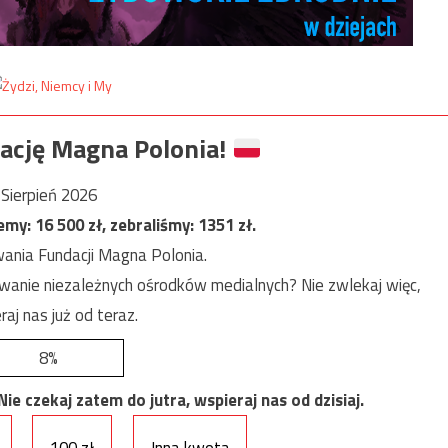
ację Magna Polonia!
Sierpień 2026
jemy:
16 500
zł, zebraliśmy:
1351
zł.
ania Fundacji Magna Polonia.
anie niezależnych ośrodków medialnych? Nie zwlekaj więc,
raj nas już od teraz.
8%
e czekaj zatem do jutra, wspieraj nas od dzisiaj.
100 zł
Inna kwota