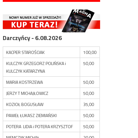
Darczyńcy - 6.08.2026
KACPER STAROŚCIAK
100,00
KULCZYK GRZEGORZ POLIŃSKA i
50,00
KULCZYK KATARZYNA
MARIA KOSTRZEWA
50,00
JERZY T MICHAJŁOWICZ
50,00
KOZIOŁ BOGUSŁAW
35,00
PAWEŁ ŁUKASZ ZIEMIAŃSKI
50,00
POTERA LIDIA i POTERA KRZYSZTOF
50,00
NIEMCZYK MICHAŁ
20,00