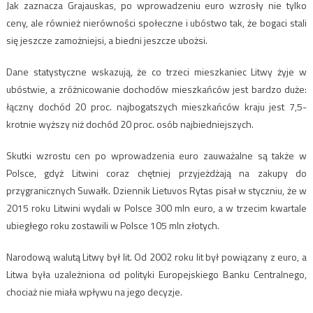
Jak zaznacza Grajauskas, po wprowadzeniu euro wzrosły nie tylko
ceny, ale również nierówności społeczne i ubóstwo tak, że bogaci stali
się jeszcze zamożniejsi, a biedni jeszcze ubożsi.
Dane statystyczne wskazują, że co trzeci mieszkaniec Litwy żyje w
ubóstwie, a zróżnicowanie dochodów mieszkańców jest bardzo duże:
łączny dochód 20 proc. najbogatszych mieszkańców kraju jest 7,5-
krotnie wyższy niż dochód 20 proc. osób najbiedniejszych.
Skutki wzrostu cen po wprowadzenia euro zauważalne są także w
Polsce, gdyż Litwini coraz chętniej przyjeżdżają na zakupy do
przygranicznych Suwałk. Dziennik Lietuvos Rytas pisał w styczniu, że w
2015 roku Litwini wydali w Polsce 300 mln euro, a w trzecim kwartale
ubiegłego roku zostawili w Polsce 105 mln złotych.
Narodową walutą Litwy był lit. Od 2002 roku lit był powiązany z euro, a
Litwa była uzależniona od polityki Europejskiego Banku Centralnego,
chociaż nie miała wpływu na jego decyzje.