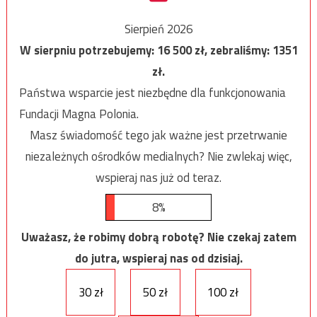
Sierpień 2026
W sierpniu potrzebujemy:
16 500
zł, zebraliśmy:
1351
zł.
Państwa wsparcie jest niezbędne dla funkcjonowania
Fundacji Magna Polonia.
Masz świadomość tego jak ważne jest przetrwanie
niezależnych ośrodków medialnych? Nie zwlekaj więc,
wspieraj nas już od teraz.
8%
Uważasz, że robimy dobrą robotę? Nie czekaj zatem
do jutra, wspieraj nas od dzisiaj.
30 zł
50 zł
100 zł