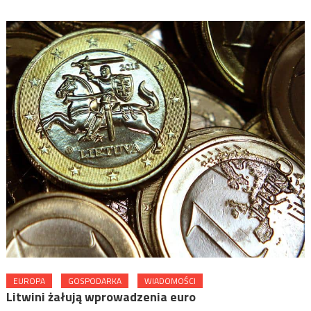
EUROPA
GOSPODARKA
WIADOMOŚCI
Litwini żałują wprowadzenia euro