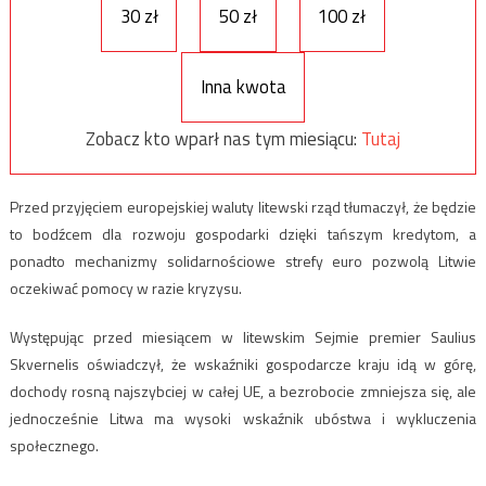
30 zł
50 zł
100 zł
Inna kwota
Zobacz kto wparł nas tym miesiącu:
Tutaj
Przed przyjęciem europejskiej waluty litewski rząd tłumaczył, że będzie
to bodźcem dla rozwoju gospodarki dzięki tańszym kredytom, a
ponadto mechanizmy solidarnościowe strefy euro pozwolą Litwie
oczekiwać pomocy w razie kryzysu.
Występując przed miesiącem w litewskim Sejmie premier Saulius
Skvernelis oświadczył, że wskaźniki gospodarcze kraju idą w górę,
dochody rosną najszybciej w całej UE, a bezrobocie zmniejsza się, ale
jednocześnie Litwa ma wysoki wskaźnik ubóstwa i wykluczenia
społecznego.