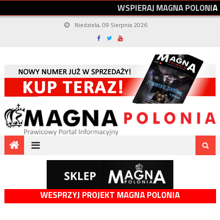
W
S
P
I
E
R
A
J
M
A
G
N
A
P
O
L
O
N
I
A
Niedziela, 09 Sierpnia 2026
WESPRZYJ PROJEKT MAGNA POLONIA