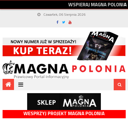
W
S
P
I
E
R
A
J
M
A
G
N
A
P
O
L
O
N
I
A
Czwartek, 06 Sierpnia 2026
WESPRZYJ PROJEKT MAGNA POLONIA