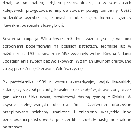
dział, w tym baterię artylerii przeciwlotniczej, a w warsztatach
kolejowych przygotowano improwizowany pociąg pancerny. Część
oddziałów wycofała się z miasta i udała się w kierunku granicy
litewskiej, pozostałe złożyły broń.
Sowiecka okupacja Wilna trwała 40 dni i zaznaczyła się wieloma
zbrodniami popełnionymi na polskich patriotach. Jednakże już w
październiku 1939 r. sowieckie MSZ wysunęły wobec Kowna żądania
udostępnienia swoich baz wojskowych. W zamian Litwinom oferowano
zajętą przez Armię Czerwoną Wileńszczyznę.
27 października 1939 r. korpus ekspedycyjny wojsk litewskich,
składający się z sił piechoty, kawalerii oraz czołgów, dowodzony przez
gen. Vincasa Vitkauskasa, przekroczył dawną granicę z Polską. W
asyście delegowanych oficerów Armii Czerwonej uroczyście
przepiłowano szlabany graniczne i zniesiono wszystkie inne
oznakowania państwowości polskiej, które zostały następnie spalone
na stosach.