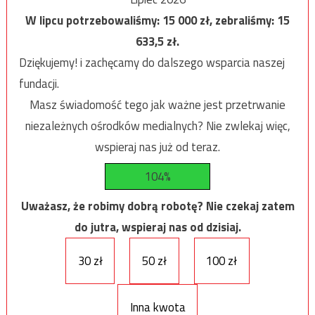
W lipcu potrzebowaliśmy:
15 000
zł, zebraliśmy:
15
633,5
zł.
Dziękujemy! i zachęcamy do dalszego wsparcia naszej
fundacji.
Masz świadomość tego jak ważne jest przetrwanie
niezależnych ośrodków medialnych? Nie zwlekaj więc,
wspieraj nas już od teraz.
104%
Uważasz, że robimy dobrą robotę? Nie czekaj zatem
do jutra, wspieraj nas od dzisiaj.
30 zł
50 zł
100 zł
Inna kwota