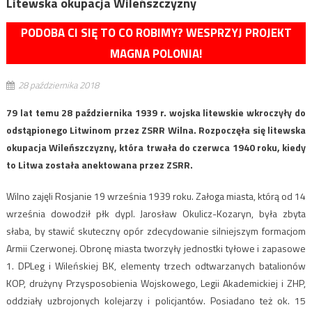
Litewska okupacja Wileńszczyzny
PODOBA CI SIĘ TO CO ROBIMY? WESPRZYJ PROJEKT
MAGNA POLONIA!
28 października 2018
79 lat temu 28 października 1939 r. wojska litewskie wkroczyły do
odstąpionego Litwinom przez ZSRR Wilna. Rozpoczęła się litewska
okupacja Wileńszczyzny, która trwała do czerwca 1940 roku, kiedy
to Litwa została anektowana przez ZSRR.
Wilno zajęli Rosjanie 19 września 1939 roku. Załoga miasta, którą od 14
września dowodził płk dypl. Jarosław Okulicz-Kozaryn, była zbyta
słaba, by stawić skuteczny opór zdecydowanie silniejszym formacjom
Armii Czerwonej. Obronę miasta tworzyły jednostki tyłowe i zapasowe
1. DPLeg i Wileńskiej BK, elementy trzech odtwarzanych batalionów
KOP, drużyny Przysposobienia Wojskowego, Legii Akademickiej i ZHP,
oddziały uzbrojonych kolejarzy i policjantów. Posiadano też ok. 15