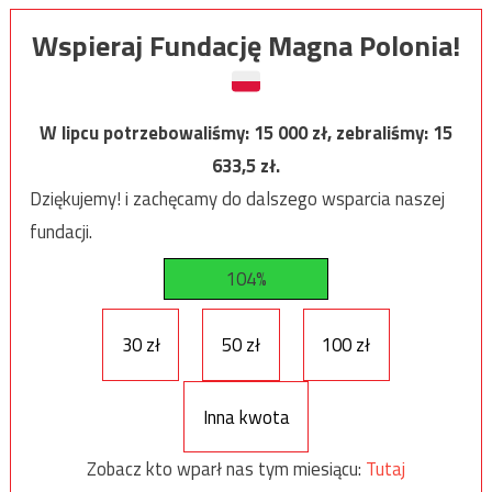
Wspieraj Fundację Magna Polonia!
W lipcu potrzebowaliśmy:
15 000
zł, zebraliśmy:
15
633,5
zł.
Dziękujemy! i zachęcamy do dalszego wsparcia naszej
fundacji.
104%
30 zł
50 zł
100 zł
Inna kwota
Zobacz kto wparł nas tym miesiącu:
Tutaj