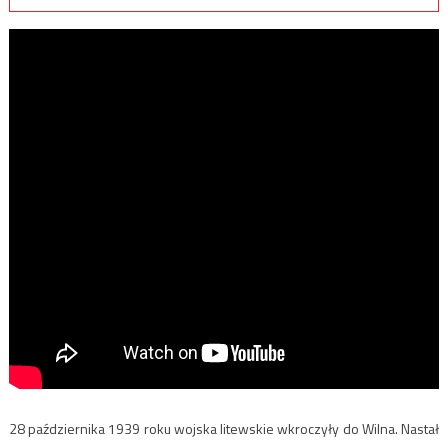
28 października 1939 roku wojska litewskie wkroczyły do Wilna. Nastał