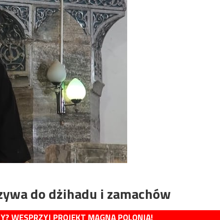
wzywa do dżihadu i zamachów
MY? WESPRZYJ PROJEKT MAGNA POLONIA!