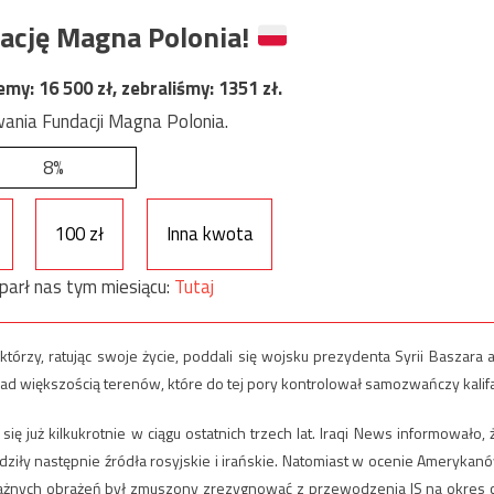
ację Magna Polonia!
jemy:
16 500
zł, zebraliśmy:
1351
zł.
ania Fundacji Magna Polonia.
8%
100 zł
Inna kwota
parł nas tym miesiącu:
Tutaj
órzy, ratując swoje życie, poddali się wojsku prezydenta Syrii Baszara a
nad większością terenów, które do tej pory kontrolował samozwańczy kalifa
ę już kilkukrotnie w ciągu ostatnich trzech lat. Iraqi News informowało, 
dziły następnie źródła rosyjskie i irańskie. Natomiast w ocenie Amerykan
ażnych obrażeń był zmuszony zrezygnować z przewodzenia IS na okres 