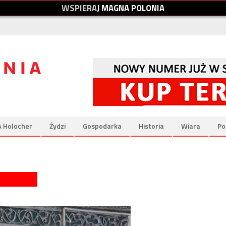
W
S
P
I
E
R
A
J
M
A
G
N
A
P
O
L
O
N
I
A
& Holocher
Żydzi
Gospodarka
Historia
Wiara
Po