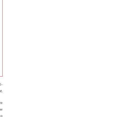
l-
t.
że
ów
co