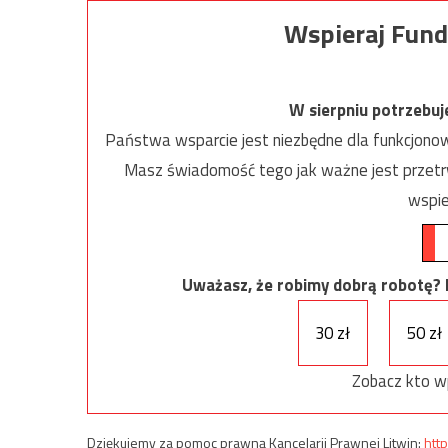
Wspieraj Fund
W sierpniu potrzebu
Państwa wsparcie jest niezbędne dla funkcjonow
Masz świadomość tego jak ważne jest przetrw
wspie
Uważasz, że robimy dobrą robotę? Ni
30 zł
50 zł
Zobacz kto w
Dziękujemy za pomoc prawną Kancelarii Prawnej Litwin:
http