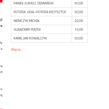
PAWEŁ ŁUKASZ ZIEMIAŃSKI
50,00
POTERA LIDIA i POTERA KRZYSZTOF
50,00
ji
NIEMCZYK MICHAŁ
20,00
ia
SŁAWOMIR PIĄTEK
10,00
KAMIL JAN KOWALCZYK
50,00
ły
ra
Więcej...
są
ił
cy
wę