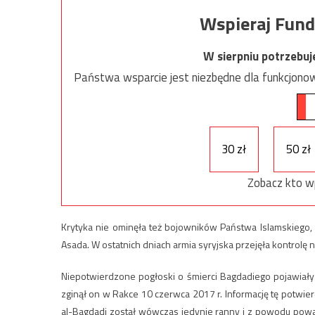
Wspieraj Fund
W sierpniu potrzebu
Państwa wsparcie jest niezbędne dla funkcjonow
30 zł
50 zł
Zobacz kto w
Krytyka nie ominęła też bojowników Państwa Islamskiego, kt
Asada. W ostatnich dniach armia syryjska przejęła kontrolę 
Niepotwierdzone pogłoski o śmierci Bagdadiego pojawiały si
zginął on w Rakce 10 czerwca 2017 r. Informację tę potwier
al-Bagdadi został wówczas jedynie ranny i z powodu pow