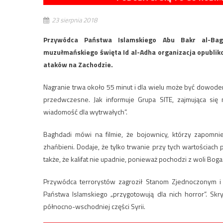
23 sierpnia 2018
Przywódca Państwa Islamskiego Abu Bakr al-Ba
muzułmańskiego święta Id al-Adha organizacja opubli
ataków na Zachodzie.
Nagranie trwa około 55 minut i dla wielu może być dowodem
przedwczesne. Jak informuje Grupa SITE, zajmująca się
wiadomość dla wytrwałych”.
Baghdadi mówi na filmie, że bojownicy, którzy zapomnieli 
zhańbieni. Dodaje, że tylko trwanie przy tych wartościach
także, że kalifat nie upadnie, ponieważ pochodzi z woli Boga
Przywódca terrorystów zagroził Stanom Zjednoczonym i 
Państwa Islamskiego „przygotowują dla nich horror”. Skr
północno-wschodniej części Syrii.