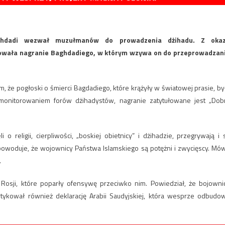
ghdadi wezwał muzułmanów do prowadzenia dżihadu. Z okaz
kowała nagranie Baghdadiego, w którym wzywa on do przeprowadzan
, że pogłoski o śmierci Bagdadiego, które krążyły w światowej prasie, by
 monitorowaniem forów dżihadystów, nagranie zatytułowane jest „Dob
o religii, cierpliwości, „boskiej obietnicy” i dżihadzie, przegrywają i 
 powoduje, że wojownicy Państwa Islamskiego są potężni i zwycięscy. Mów
.
Rosji, które poparły ofensywę przeciwko nim. Powiedział, że bojowni
ytykował również deklarację Arabii Saudyjskiej, która wesprze odbudo