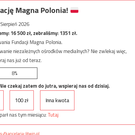
ację Magna Polonia!
Sierpień 2026
jemy:
16 500
zł, zebraliśmy:
1351
zł.
ania Fundacji Magna Polonia.
anie niezależnych ośrodków medialnych? Nie zwlekaj więc,
raj nas już od teraz.
8%
e czekaj zatem do jutra, wspieraj nas od dzisiaj.
100 zł
Inna kwota
parł nas tym miesiącu:
Tutaj
s://kancelaria-litwin.pl