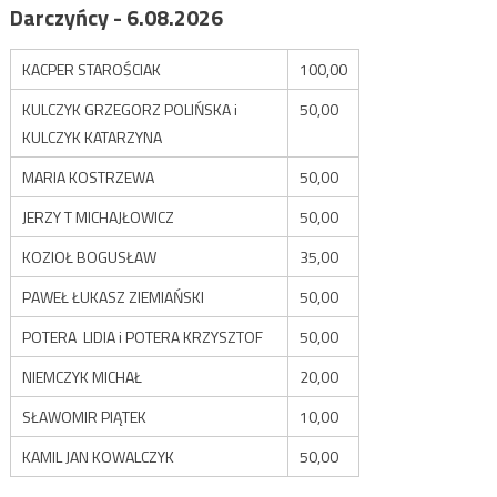
Darczyńcy - 6.08.2026
KACPER STAROŚCIAK
100,00
KULCZYK GRZEGORZ POLIŃSKA i
50,00
KULCZYK KATARZYNA
MARIA KOSTRZEWA
50,00
JERZY T MICHAJŁOWICZ
50,00
KOZIOŁ BOGUSŁAW
35,00
PAWEŁ ŁUKASZ ZIEMIAŃSKI
50,00
POTERA LIDIA i POTERA KRZYSZTOF
50,00
NIEMCZYK MICHAŁ
20,00
SŁAWOMIR PIĄTEK
10,00
KAMIL JAN KOWALCZYK
50,00