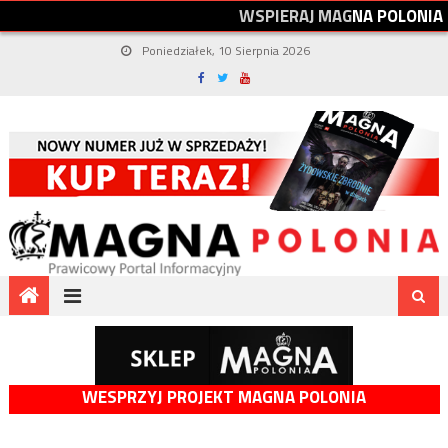
W
S
P
I
E
R
A
J
M
A
G
N
A
P
O
L
O
N
I
A
Poniedziałek, 10 Sierpnia 2026
WESPRZYJ PROJEKT MAGNA POLONIA