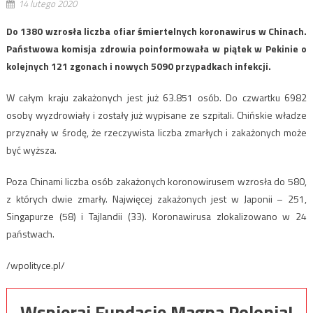
14 lutego 2020
Do 1380 wzrosła liczba ofiar śmiertelnych koronawirus w Chinach.
Państwowa komisja zdrowia poinformowała w piątek w Pekinie o
kolejnych 121 zgonach i nowych 5090 przypadkach infekcji.
W całym kraju zakażonych jest już 63.851 osób. Do czwartku 6982
osoby wyzdrowiały i zostały już wypisane ze szpitali. Chińskie władze
przyznały w środę, że rzeczywista liczba zmarłych i zakażonych może
być wyższa.
Poza Chinami liczba osób zakażonych koronowirusem wzrosła do 580,
z których dwie zmarły. Najwięcej zakażonych jest w Japonii – 251,
Singapurze (58) i Tajlandii (33). Koronawirusa zlokalizowano w 24
państwach.
/wpolityce.pl/
Wspieraj Fundację Magna Polonia!