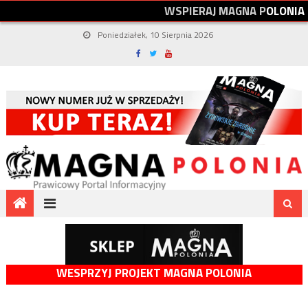
W
S
P
I
E
R
A
J
M
A
G
N
A
P
O
L
O
N
I
A
Poniedziałek, 10 Sierpnia 2026
WESPRZYJ PROJEKT MAGNA POLONIA