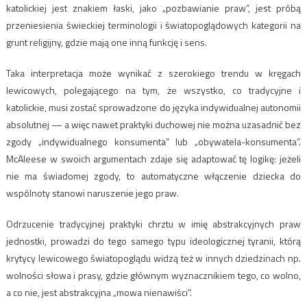
katolickiej jest znakiem łaski, jako „pozbawianie praw”, jest próbą
przeniesienia świeckiej terminologii i światopoglądowych kategorii na
grunt religijny, gdzie mają one inną funkcję i sens.
Taka interpretacja może wynikać z szerokiego trendu w kręgach
lewicowych, polegającego na tym, że wszystko, co tradycyjne i
katolickie, musi zostać sprowadzone do języka indywidualnej autonomii
absolutnej — a więc nawet praktyki duchowej nie można uzasadnić bez
zgody „indywidualnego konsumenta” lub „obywatela-konsumenta”.
McAleese w swoich argumentach zdaje się adaptować tę logikę: jeżeli
nie ma świadomej zgody, to automatyczne włączenie dziecka do
wspólnoty stanowi naruszenie jego praw.
Odrzucenie tradycyjnej praktyki chrztu w imię abstrakcyjnych praw
jednostki, prowadzi do tego samego typu ideologicznej tyranii, którą
krytycy lewicowego światopoglądu widzą też w innych dziedzinach np.
wolności słowa i prasy, gdzie głównym wyznacznikiem tego, co wolno,
a co nie, jest abstrakcyjna „mowa nienawiści”.