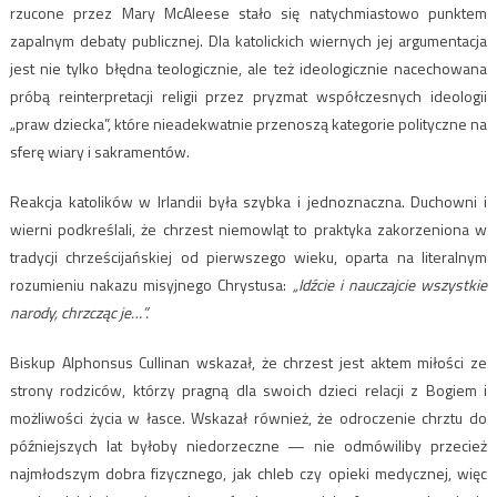
rzucone przez
Mary McAleese
stało się natychmiastowo punktem
zapalnym debaty publicznej. Dla katolickich wiernych jej argumentacja
jest nie tylko błędna teologicznie, ale też ideologicznie nacechowana
próbą reinterpretacji religii przez pryzmat współczesnych ideologii
„praw dziecka”, które nieadekwatnie przenoszą kategorie polityczne na
sferę wiary i sakramentów.
Reakcja katolików w Irlandii była szybka i jednoznaczna. Duchowni i
wierni podkreślali, że chrzest niemowląt to praktyka zakorzeniona w
tradycji chrześcijańskiej od pierwszego wieku, oparta na literalnym
rozumieniu nakazu misyjnego Chrystusa:
„Idźcie i nauczajcie wszystkie
narody, chrzcząc je…”.
Biskup Alphonsus Cullinan wskazał, że chrzest jest aktem miłości ze
strony rodziców, którzy pragną dla swoich dzieci relacji z Bogiem i
możliwości życia w łasce. Wskazał również, że odroczenie chrztu do
późniejszych lat byłoby niedorzeczne — nie odmówiliby przecież
najmłodszym dobra fizycznego, jak chleb czy opieki medycznej, więc