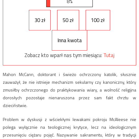
8%
30 zł
50 zł
100 zł
Inna kwota
Zobacz kto wparł nas tym miesiącu:
Tutaj
Mahon McCann, doktorant i świeżo ochrzczony katolik, słusznie
zauważył, że nie istnieje mechanizm sekularny czy kanoniczny, który
zmusiłby ochrzczonego do praktykowania wiary, a wolność religijna
dorosłych pozostaje nienaruszona przez sam fakt chrztu w
dzieciństwie.
Problem w dyskusji z wściekłymi lewakami pokroju McAleese nie
polega wyłącznie na teologicznej krytyce, lecz na ideologicznym
przesunięciu ciężaru pojęć. Nazywanie sakramentu, który w tradycji