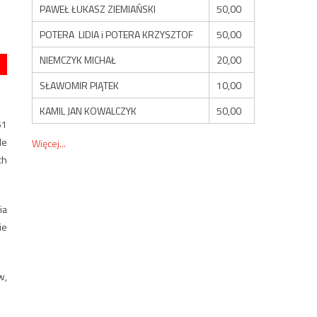
PAWEŁ ŁUKASZ ZIEMIAŃSKI
50,00
POTERA LIDIA i POTERA KRZYSZTOF
50,00
NIEMCZYK MICHAŁ
20,00
SŁAWOMIR PIĄTEK
10,00
KAMIL JAN KOWALCZYK
50,00
51
le
Więcej...
ch
ia
ie
w,