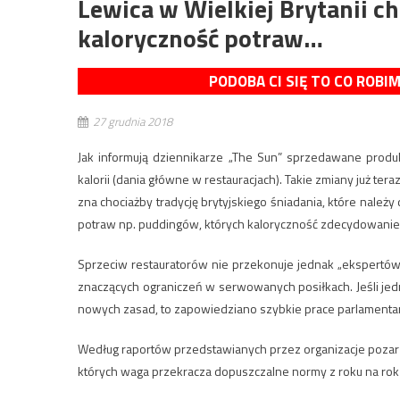
Lewica w Wielkiej Brytanii 
kaloryczność potraw…
PODOBA CI SIĘ TO CO ROBI
27 grudnia 2018
Jak informują dziennikarze „The Sun” sprzedawane produkt
kalorii (dania główne w restauracjach). Takie zmiany już te
zna chociażby tradycję brytyjskiego śniadania, które należy
potraw np. puddingów, których kaloryczność zdecydowani
Sprzeciw restauratorów nie przekonuje jednak „ekspertów”
znaczących ograniczeń w serwowanych posiłkach. Jeśli jed
nowych zasad, to zapowiedziano szybkie prace parlamenta
Według raportów przedstawianych przez organizacje pozarząd
których waga przekracza dopuszczalne normy z roku na rok 