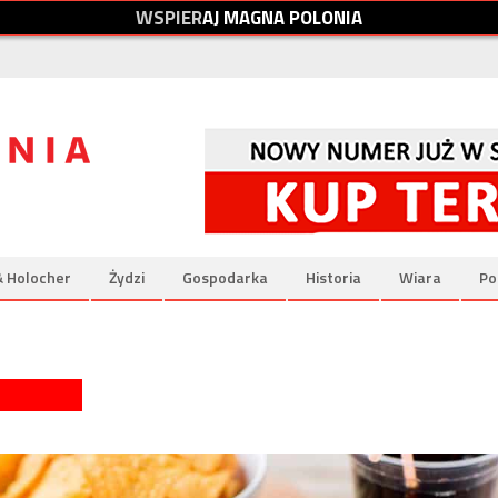
W
S
P
I
E
R
A
J
M
A
G
N
A
P
O
L
O
N
I
A
& Holocher
Żydzi
Gospodarka
Historia
Wiara
Po