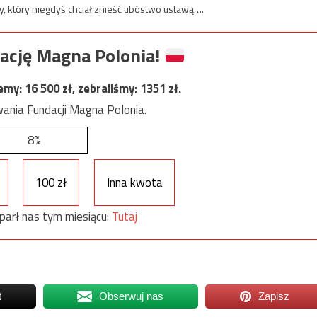
, który niegdyś chciał znieść ubóstwo ustawą….
ację Magna Polonia!
jemy:
16 500
zł, zebraliśmy:
1351
zł.
ania Fundacji Magna Polonia.
8%
100 zł
Inna kwota
parł nas tym miesiącu:
Tutaj
t
Obserwuj nas
Zapisz