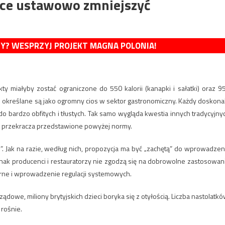
chce ustawowo zmniejszyć
MY? WESPRZYJ PROJEKT MAGNA POLONIA!
y miałyby zostać ograniczone do 550 kalorii (kanapki i sałatki) oraz 9
raz określane są jako ogromny cios w sektor gastronomiczny. Każdy doskona
 do bardzo obfitych i tłustych. Tak samo wygląda kwestia innych tradycyjny
e przekracza przedstawione powyżej normy.
. Jak na razie, według nich, propozycja ma być „zachętą” do wprowadzen
nak producenci i restauratorzy nie zgodzą się na dobrowolne zastosowan
rne i wprowadzenie regulacji systemowych.
owe, miliony brytyjskich dzieci boryka się z otyłością. Liczba nastolatkó
rośnie.