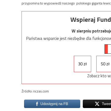
przypomina to wypowiedź naszego polskiego giganta lewicy
Wspieraj Fund
W sierpniu potrzebu
Państwa wsparcie jest niezbędne dla funkcjonow
30 zł
50 zł
Zobacz kto w
Źródło: nczas.com
Udostępnij na FB
Twee