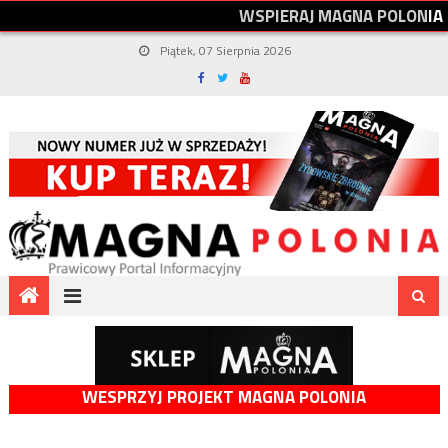
W
S
P
I
E
R
A
J
M
A
G
N
A
P
O
L
O
N
I
A
Piątek, 07 Sierpnia 2026
WESPRZYJ PROJEKT MAGNA POLONIA