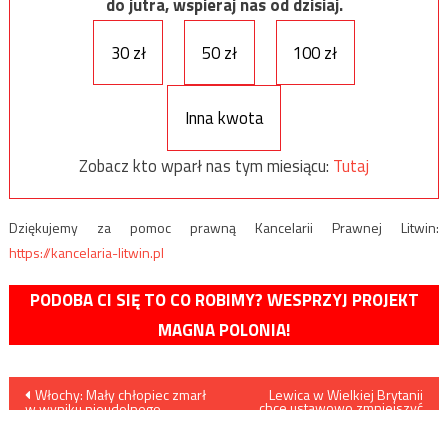
do jutra, wspieraj nas od dzisiaj.
30 zł
50 zł
100 zł
Inna kwota
Zobacz kto wparł nas tym miesiącu:
Tutaj
Dziękujemy za pomoc prawną Kancelarii Prawnej Litwin:
https://kancelaria-litwin.pl
PODOBA CI SIĘ TO CO ROBIMY? WESPRZYJ PROJEKT
MAGNA POLONIA!
Nawigacja
Włochy: Mały chłopiec zmarł
Lewica w Wielkiej Brytanii
chce ustawowo zmniejszyć
w wyniku nieudolnego
kaloryczność potraw…
wpisu
obrzezania
przeprowadzonego w
ośrodku dla uchodźców