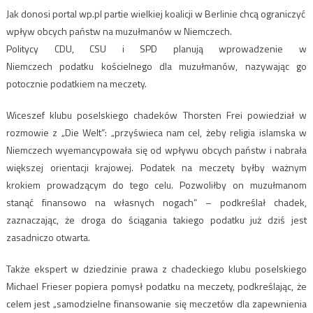
Jak donosi portal wp.pl partie wielkiej koalicji w Berlinie chcą ograniczyć
wpływ obcych państw na muzułmanów w Niemczech.
Politycy CDU, CSU i SPD
planują wprowadzenie w
Niemczech podatku kościelnego dla muzułmanów, nazywając go
potocznie podatkiem na meczety.
Wiceszef klubu poselskiego chadeków Thorsten Frei powiedział w
rozmowie z „Die Welt”: „przyświeca nam cel, żeby religia islamska w
Niemczech wyemancypowała się od wpływu obcych państw i nabrała
większej orientacji krajowej. Podatek na meczety byłby ważnym
krokiem prowadzącym do tego celu. Pozwoliłby on muzułmanom
stanąć finansowo na własnych nogach” – podkreślał chadek,
zaznaczając, że droga do ściągania takiego podatku już dziś jest
zasadniczo otwarta.
Także ekspert w dziedzinie prawa z chadeckiego klubu poselskiego
Michael Frieser popiera pomysł podatku na meczety, podkreślając, że
celem jest „samodzielne finansowanie się meczetów dla zapewnienia