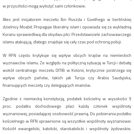
w przyszłości mogą wyłożyć sami członkowie.
Ates jest inicjatorem meczetu Ibn Ruszda i Goethego w berlińskiej
dzielnicy Moabit. Propaguje liberalny islam i opowiada się za wykładnią
Koranu sprawiedliwą dla obydwu płci. Przedstawiciele zachowawczego
islamu atakują ją, dlatego znajduje się cały czas pod ochroną policji.
W RFN często krytykuje się wpływ obcych krajów na niemieckich
wyznawców islamu. Ze względu na polityczną sytuację w Turcji i debatę
wokół centralnego meczetu DITIB w Kolonii, krytycznie postrzega się
wpływ obcych państw, takich jak Turcja czy Arabia Saudyjska,
finansujących meczety czy delegujących imamów.
Zgodnie z niemiecką konstytucją, podatek kościelny w wysokości 9
proc. podatku dochodowego płaci każdy członek wspólnoty
wyznaniowej, posiadającej osobowość prawną. Do pobierania podatku
kościelnego w RFN uprawnione są wszystkie wspólnoty wyznaniowe:
Kościół ewangelicki, katolicki, starokatolicki i wspólnoty żydowskie.