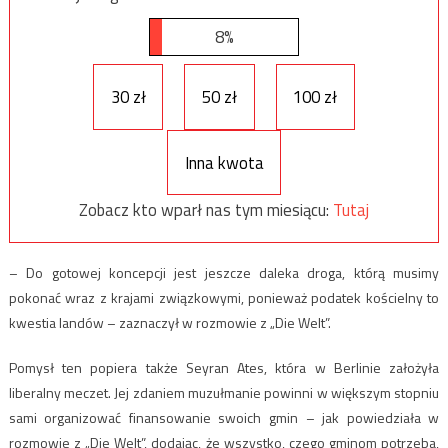
8%
30 zł
50 zł
100 zł
Inna kwota
Zobacz kto wparł nas tym miesiącu:
Tutaj
– Do gotowej koncepcji jest jeszcze daleka droga, którą musimy
pokonać wraz z krajami związkowymi, ponieważ podatek kościelny to
kwestia landów – zaznaczył w rozmowie z „Die Welt”.
Pomysł ten popiera także Seyran Ates, która w Berlinie założyła
liberalny meczet. Jej zdaniem muzułmanie powinni w większym stopniu
sami organizować finansowanie swoich gmin – jak powiedziała w
rozmowie z „Die Welt”, dodając, że wszystko, czego gminom potrzeba,