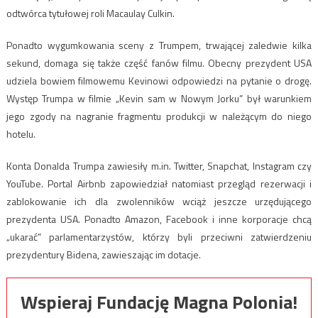
odtwórca tytułowej roli Macaulay Culkin.
Ponadto wygumkowania sceny z Trumpem, trwającej zaledwie kilka
sekund, domaga się także część fanów filmu. Obecny prezydent USA
udziela bowiem filmowemu Kevinowi odpowiedzi na pytanie o drogę.
Występ Trumpa w filmie „Kevin sam w Nowym Jorku” był warunkiem
jego zgody na nagranie fragmentu produkcji w należącym do niego
hotelu.
Konta Donalda Trumpa zawiesiły m.in. Twitter, Snapchat, Instagram czy
YouTube. Portal Airbnb zapowiedział natomiast przegląd rezerwacji i
zablokowanie ich dla zwolenników wciąż jeszcze urzędującego
prezydenta USA. Ponadto Amazon, Facebook i inne korporacje chcą
„ukarać” parlamentarzystów, którzy byli przeciwni zatwierdzeniu
prezydentury Bidena, zawieszając im dotacje.
Wspieraj Fundację Magna Polonia!