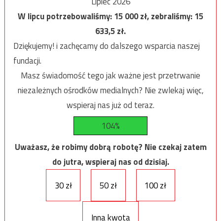
Lipiec 2026
W lipcu potrzebowaliśmy:
15 000
zł, zebraliśmy:
15
633,5
zł.
Dziękujemy! i zachęcamy do dalszego wsparcia naszej
fundacji.
Masz świadomość tego jak ważne jest przetrwanie
niezależnych ośrodków medialnych? Nie zwlekaj więc,
wspieraj nas już od teraz.
104%
Uważasz, że robimy dobrą robotę? Nie czekaj zatem
do jutra, wspieraj nas od dzisiaj.
30 zł
50 zł
100 zł
Inna kwota