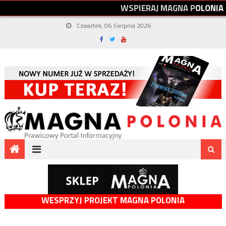
W
S
P
I
E
R
A
J
M
A
G
N
A
P
O
L
O
N
I
A
Czwartek, 06 Sierpnia 2026
WESPRZYJ PROJEKT MAGNA POLONIA