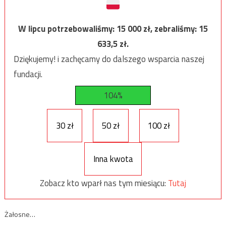
W lipcu potrzebowaliśmy:
15 000
zł, zebraliśmy:
15
633,5
zł.
Dziękujemy! i zachęcamy do dalszego wsparcia naszej
fundacji.
104%
30 zł
50 zł
100 zł
Inna kwota
Zobacz kto wparł nas tym miesiącu:
Tutaj
Żałosne…