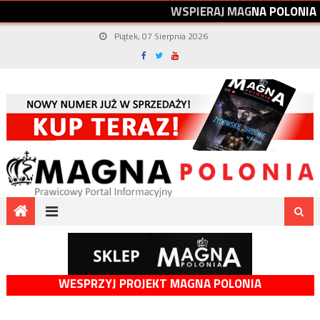
W
S
P
I
E
R
A
J
M
A
G
N
A
P
O
L
O
N
I
A
Piątek, 07 Sierpnia 2026
WESPRZYJ PROJEKT MAGNA POLONIA