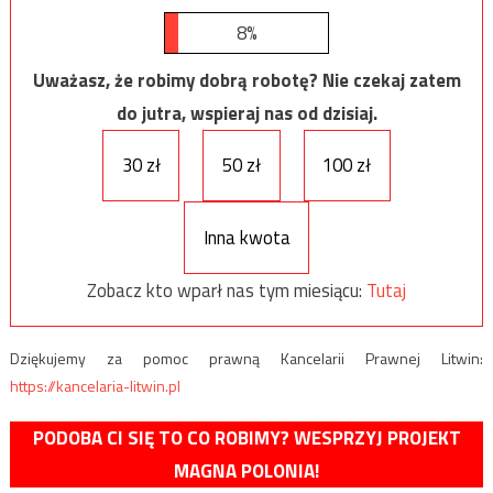
8%
Uważasz, że robimy dobrą robotę? Nie czekaj zatem
do jutra, wspieraj nas od dzisiaj.
30 zł
50 zł
100 zł
Inna kwota
Zobacz kto wparł nas tym miesiącu:
Tutaj
Dziękujemy za pomoc prawną Kancelarii Prawnej Litwin:
https://kancelaria-litwin.pl
PODOBA CI SIĘ TO CO ROBIMY? WESPRZYJ PROJEKT
MAGNA POLONIA!