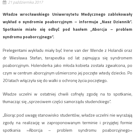
21 października 2017
Władze wrocławskiego Uniwersytetu Medycznego zablokowały
wykład o syndromie poaborcyjnym – informuje „Nasz Dziennik”.
Spotkanie miało się odbyć pod hasłem „Aborcja – problem
syndromu poaborcyjnego”.
Prelegentami wykładu miały być Irene van der Wende z Holandii oraz
dr Wiesława Stefan, terapeutka od lat zajmująca się syndromem
poaborcyjnym. Holenderka jako młoda kobieta została zgwałcona, po
czym w centrum aborcyjnym uśmiercono jej poczęte wtedy dziecko. Po
20 latach włączyła się do walki o ochronę życia poczętego.
Władze uczelni w ostatniej chwili cofnęły zgodę na to spotkanie,
tłumacząc się „sprzeciwem części samorządu studenckiego”.
„Biorąc pod uwagę stanowisko studentów, władze uczelni nie wyrażają
zgody na realizację w zaproponowanym terminie i przyjętej formie
spotkania »Aborcja – problem syndromu poaborcyjnego«