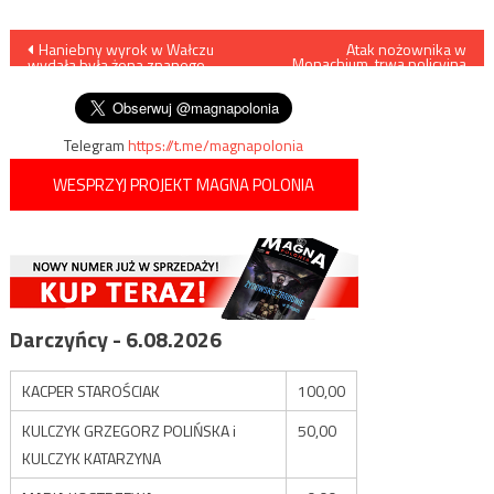
Nawigacja
Haniebny wyrok w Wałczu
Atak nożownika w
Monachium, trwa policyjna
wydała była żona znanego
obława
wpisu
posła PO
Telegram
https://t.me/magnapolonia
WESPRZYJ PROJEKT MAGNA POLONIA
Darczyńcy - 6.08.2026
KACPER STAROŚCIAK
100,00
KULCZYK GRZEGORZ POLIŃSKA i
50,00
KULCZYK KATARZYNA