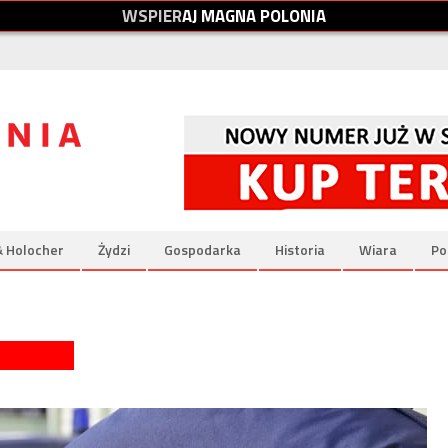
W
S
P
I
E
R
A
J
M
A
G
N
A
P
O
L
O
N
I
A
& Holocher
Żydzi
Gospodarka
Historia
Wiara
Po