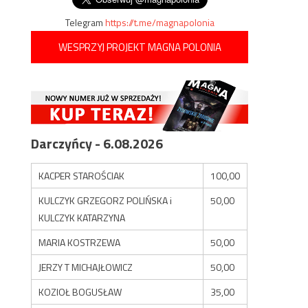
Telegram
https://t.me/magnapolonia
WESPRZYJ PROJEKT MAGNA POLONIA
Darczyńcy - 6.08.2026
KACPER STAROŚCIAK
100,00
KULCZYK GRZEGORZ POLIŃSKA i
50,00
KULCZYK KATARZYNA
MARIA KOSTRZEWA
50,00
JERZY T MICHAJŁOWICZ
50,00
KOZIOŁ BOGUSŁAW
35,00