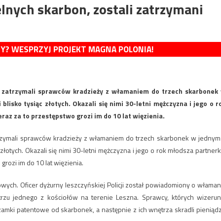
elnych skarbon, zostali zatrzymani
MY? WESPRZYJ PROJEKT MAGNA POLONIA!
a zatrzymali sprawców kradzieży z włamaniem do trzech skarbonek
lisko tysiąc złotych. Okazali się nimi 30-letni mężczyzna i jego o r
az za to przestępstwo grozi im do 10 lat więzienia.
trzymali sprawców kradzieży z włamaniem do trzech skarbonek w jednym
łotych. Okazali się nimi 30-letni mężczyzna i jego o rok młodsza partnerk
rozi im do 10 lat więzienia.
wych. Oficer dyżurny leszczyńskiej Policji został powiadomiony o właman
rzu jednego z kościołów na terenie Leszna. Sprawcy, których wizerun
zamki patentowe od skarbonek, a następnie z ich wnętrza skradli pieniąd