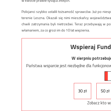
w kwocie prawie tysiąca złotych.
Policjanci szybko ustalili tożsamość sprawców. Już po nies
terenie Leszna. Okazali się nimi mieszkańcy województwa
chwili zatrzymania byli nietrzeźwi. Teraz przebywają w po
włamaniem, za co grozi im do 10 lat więzienia.
Wspieraj Fund
W sierpniu potrzebu
Państwa wsparcie jest niezbędne dla funkcjonow
30 zł
50 zł
Zobacz kto w