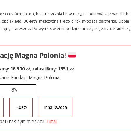
pełna dwóch dniach, bo 11 stycznia br. w nocy, mundurowi zatrzymali ich 
 opolskiego, 30-letni mężczyzna i jego o rok młodsza partnerka. Oboje
licyjnym areszcie. Po wytrzeźwieniu podejrzani usłyszą zarzut kradzieży
ację Magna Polonia!
jemy:
16 500
zł, zebraliśmy:
1351
zł.
ania Fundacji Magna Polonia.
8%
100 zł
Inna kwota
parł nas tym miesiącu:
Tutaj