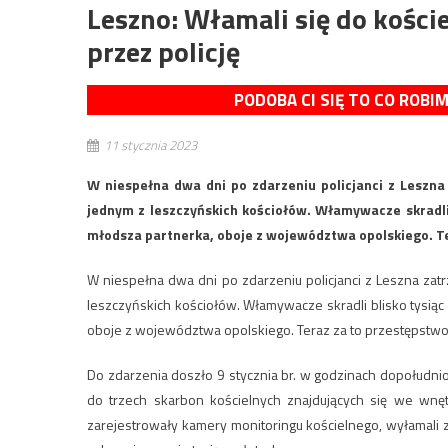
Leszno: Włamali się do kości
przez policję
PODOBA CI SIĘ TO CO ROBI
11 stycznia 2023
W niespełna dwa dni po zdarzeniu policjanci z Leszn
jednym z leszczyńskich kościołów. Włamywacze skradli b
młodsza partnerka, oboje z województwa opolskiego. Ter
W niespełna dwa dni po zdarzeniu policjanci z Leszna za
leszczyńskich kościołów. Włamywacze skradli blisko tysiąc z
oboje z województwa opolskiego. Teraz za to przestępstwo g
Do zdarzenia doszło 9 stycznia br. w godzinach dopołudnio
do trzech skarbon kościelnych znajdujących się we wnęt
zarejestrowały kamery monitoringu kościelnego, wyłamali 