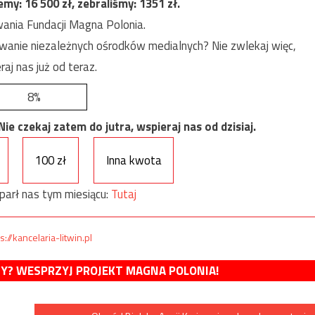
jemy:
16 500
zł, zebraliśmy:
1351
zł.
ania Fundacji Magna Polonia.
anie niezależnych ośrodków medialnych? Nie zwlekaj więc,
raj nas już od teraz.
8%
e czekaj zatem do jutra, wspieraj nas od dzisiaj.
100 zł
Inna kwota
parł nas tym miesiącu:
Tutaj
s://kancelaria-litwin.pl
MY? WESPRZYJ PROJEKT MAGNA POLONIA!