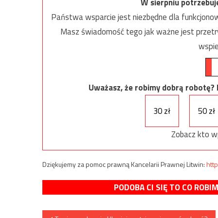
W sierpniu potrzebu
Państwa wsparcie jest niezbędne dla funkcjonow
Masz świadomość tego jak ważne jest przetrw
wspie
Uważasz, że robimy dobrą robotę? Ni
30 zł
50 zł
Zobacz kto w
Dziękujemy za pomoc prawną Kancelarii Prawnej Litwin:
http
PODOBA CI SIĘ TO CO ROBI