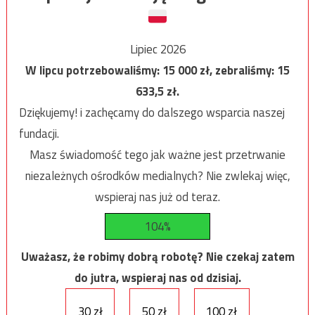
Lipiec 2026
W lipcu potrzebowaliśmy:
15 000
zł, zebraliśmy:
15
633,5
zł.
Dziękujemy! i zachęcamy do dalszego wsparcia naszej
fundacji.
Masz świadomość tego jak ważne jest przetrwanie
niezależnych ośrodków medialnych? Nie zwlekaj więc,
wspieraj nas już od teraz.
104%
Uważasz, że robimy dobrą robotę? Nie czekaj zatem
do jutra, wspieraj nas od dzisiaj.
30 zł
50 zł
100 zł