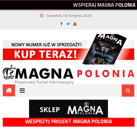
W
S
P
I
E
R
A
J
M
A
G
N
A
P
O
L
O
N
I
A
Czwartek, 06 Sierpnia 2026
WESPRZYJ PROJEKT MAGNA POLONIA