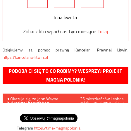
Inna kwota
Zobacz kto wparł nas tym miesiącu:
Tutaj
Dziękujemy za pomoc prawną Kancelarii Prawnej Litwin:
https://kancelaria-litwin.pl
PODOBA CI SIĘ TO CO ROBIMY? WESPRZYJ PROJEKT
MAGNA POLONIA!
Nawigacja
Okazuje się, że John Wayne
36 mieszkańców Lesbos
zostało aresztowanych za
był rasistą i homofobem.
postawienie krzyża w miejsce
wpisu
Będzie zakaz emitowania
uprzednio zwalonego
filmów z jego udziałem?
Telegram
https://t.me/magnapolonia