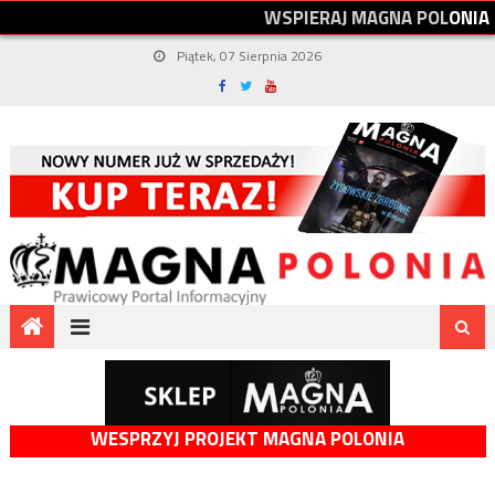
W
S
P
I
E
R
A
J
M
A
G
N
A
P
O
L
O
N
I
A
Piątek, 07 Sierpnia 2026
WESPRZYJ PROJEKT MAGNA POLONIA