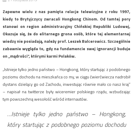
Zapewne wielu z nas pamięta relacje telewizyjne z roku 1997,
kiedy to Brytyjczycy zwracali Hongkong Chinom. Od tamtej pory
stanowi on region administracyjny Chińskiej Republiki Ludowej,
Okazuje się, że do elitarnego grona osób, które tej elementarnej
wiedzy nie posiadają, należy prof. Leszek Balcerowicz. Szczególnie
zabawnie wygląda to, gdy na fundamencie swej ignorancji buduje
on „mądrości”, którymi karmi Polaków.
„Istnieje tylko jedno państwo – Hongkong, który startując z podobnego
poziomu dochodu na mieszkańca co my, w ciągu ćwierćwiecza nadrobił
dystans dzielący go od Zachodu, inwestując równie mało co nasz kraj”
– napisał na twitterze były wiceremier polskiego rządu, wzbudzając
tym powszechną wesołość wśród internautów.
…Istnieje tylko jedno państwo – Hongkong,
który startując z podobnego poziomu dochodu