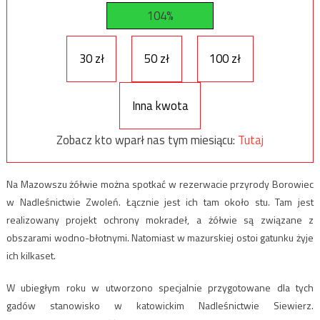
104%
30 zł
50 zł
100 zł
Inna kwota
Zobacz kto wparł nas tym miesiącu:
Tutaj
Na Mazowszu żółwie można spotkać w rezerwacie przyrody Borowiec
w Nadleśnictwie Zwoleń. Łącznie jest ich tam około stu. Tam jest
realizowany projekt ochrony mokradeł, a żółwie są związane z
obszarami wodno-błotnymi. Natomiast w mazurskiej ostoi gatunku żyje
ich kilkaset.
W ubiegłym roku w utworzono specjalnie przygotowane dla tych
gadów stanowisko w katowickim Nadleśnictwie Siewierz.