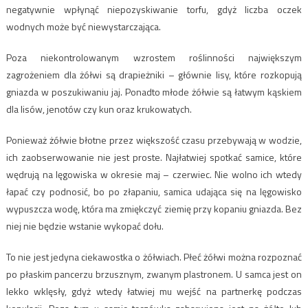
negatywnie wpłynąć niepozyskiwanie torfu, gdyż liczba oczek
wodnych może być niewystarczająca.
Poza niekontrolowanym wzrostem roślinności największym
zagrożeniem dla żółwi są drapieżniki – głównie lisy, które rozkopują
gniazda w poszukiwaniu jaj. Ponadto młode żółwie są łatwym kąskiem
dla lisów, jenotów czy kun oraz krukowatych.
Ponieważ żółwie błotne przez większość czasu przebywają w wodzie,
ich zaobserwowanie nie jest proste. Najłatwiej spotkać samice, które
wędrują na lęgowiska w okresie maj – czerwiec. Nie wolno ich wtedy
łapać czy podnosić, bo po złapaniu, samica udająca się na lęgowisko
wypuszcza wodę, która ma zmiękczyć ziemię przy kopaniu gniazda. Bez
niej nie będzie wstanie wykopać dołu.
To nie jest jedyna ciekawostka o żółwiach. Płeć żółwi można rozpoznać
po płaskim pancerzu brzusznym, zwanym plastronem. U samca jest on
lekko wklęsły, gdyż wtedy łatwiej mu wejść na partnerkę podczas