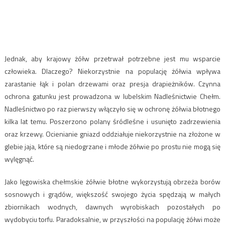
Jednak, aby krajowy żółw przetrwał potrzebne jest mu wsparcie
człowieka. Dlaczego? Niekorzystnie na populację żółwia wpływa
zarastanie łąk i polan drzewami oraz presja drapieżników. Czynna
ochrona gatunku jest prowadzona w lubelskim Nadleśnictwie Chełm.
Nadleśnictwo po raz pierwszy włączyło się w ochronę żółwia błotnego
kilka lat temu. Poszerzono polany śródleśne i usunięto zadrzewienia
oraz krzewy. Ocienianie gniazd oddziałuje niekorzystnie na złożone w
glebie jaja, które są niedogrzane i młode żółwie po prostu nie mogą się
wylęgnąć.
Jako lęgowiska chełmskie żółwie błotne wykorzystują obrzeża borów
sosnowych i grądów, większość swojego życia spędzają w małych
zbiornikach wodnych, dawnych wyrobiskach pozostałych po
wydobyciu torfu. Paradoksalnie, w przyszłości na populację żółwi może