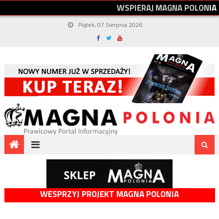
W
S
P
I
E
R
A
J
M
A
G
N
A
P
O
L
O
N
I
A
Piątek, 07 Sierpnia 2026
WESPRZYJ PROJEKT MAGNA POLONIA