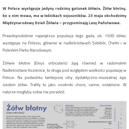
W Polsce występuje jedyny rodzimy gatunek żółwia. Żółw błotny,
bo o nim mowa, ma w leśnikach sojuszników. 23 maja obchodzimy
Międzynarodowy Dzień Żółwia – przypominają Lasy Państwowe.
Prawdopodobnie największa populacja tego gada, ok. 1500 żółwi,
występuje na Polesiu, głównie w nadleśnictwach Sobibór, Chełm i w
Poleskim Parku Narodowym.
Żółwie błotne (Emys orbicularis) żyją również w radomskim
Nadleśnictwie Kozienice, to druga pod względem wielkości populację w
Polsce. Na podwórku tamtejszej izby dydaktyczno-muzealnej żyje
siedem żółwi. Trafiły tu jako osobniki chore, ranne, osłabione. W
naturze mogłyby sobie nie poradzić.