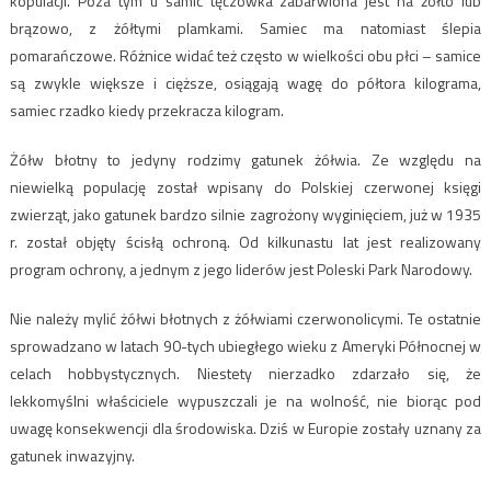
kopulacji. Poza tym u samic tęczówka zabarwiona jest na żółto lub
brązowo, z żółtymi plamkami. Samiec ma natomiast ślepia
pomarańczowe. Różnice widać też często w wielkości obu płci – samice
są zwykle większe i cięższe, osiągają wagę do półtora kilograma,
samiec rzadko kiedy przekracza kilogram.
Żółw błotny to jedyny rodzimy gatunek żółwia. Ze względu na
niewielką populację został wpisany do Polskiej czerwonej księgi
zwierząt, jako gatunek bardzo silnie zagrożony wyginięciem, już w 1935
r. został objęty ścisłą ochroną. Od kilkunastu lat jest realizowany
program ochrony, a jednym z jego liderów jest Poleski Park Narodowy.
Nie należy mylić żółwi błotnych z żółwiami czerwonolicymi. Te ostatnie
sprowadzano w latach 90-tych ubiegłego wieku z Ameryki Północnej w
celach hobbystycznych. Niestety nierzadko zdarzało się, że
lekkomyślni właściciele wypuszczali je na wolność, nie biorąc pod
uwagę konsekwencji dla środowiska. Dziś w Europie zostały uznany za
gatunek inwazyjny.