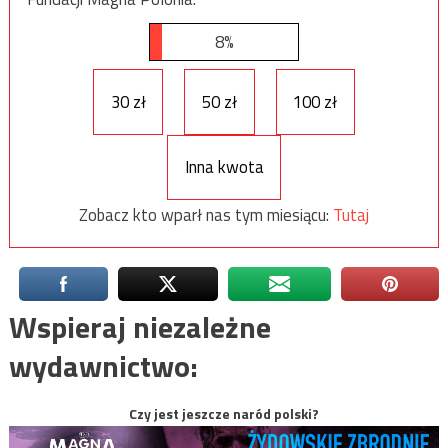
8%
30 zł
50 zł
100 zł
Inna kwota
Zobacz kto wparł nas tym miesiącu:
Tutaj
Wspieraj niezależne
wydawnictwo:
Czy jest jeszcze naród polski?