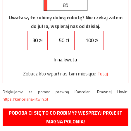
8%
Uważasz, że robimy dobrą robotę? Nie czekaj zatem
do jutra, wspieraj nas od dzisiaj.
30 zł
50 zł
100 zł
Inna kwota
Zobacz kto wparł nas tym miesiącu:
Tutaj
Dziękujemy za pomoc prawną Kancelarii Prawnej Litwin:
https://kancelaria-litwin.pl
PODOBA CI SIĘ TO CO ROBIMY? WESPRZYJ PROJEKT
MAGNA POLONIA!