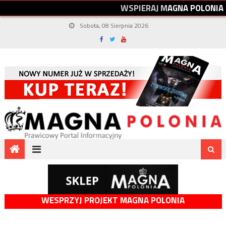
W
S
P
I
E
R
A
J
M
A
G
N
A
P
O
L
O
N
I
A
Sobota, 08 Sierpnia 2026
WESPRZYJ PROJEKT MAGNA POLONIA