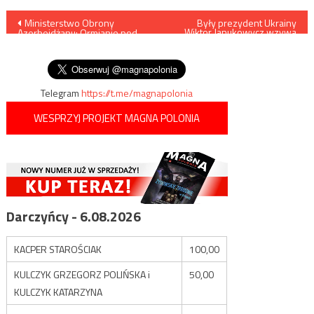
Nawigacja
Ministerstwo Obrony
Były prezydent Ukrainy
Wiktor Janukowycz wzywa
Azerbejdżanu: Ormianie pod
Zełenskiego do kapitulacji
wpisu
osłoną Rosjan ostrzeliwują
nasze pozycje
Telegram
https://t.me/magnapolonia
WESPRZYJ PROJEKT MAGNA POLONIA
Darczyńcy - 6.08.2026
KACPER STAROŚCIAK
100,00
KULCZYK GRZEGORZ POLIŃSKA i
50,00
KULCZYK KATARZYNA