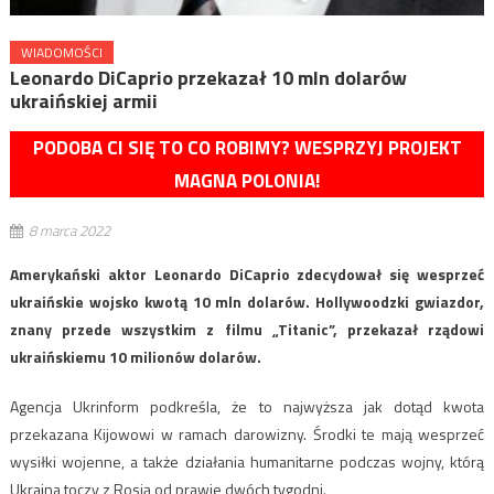
WIADOMOŚCI
Leonardo DiCaprio przekazał 10 mln dolarów
ukraińskiej armii
PODOBA CI SIĘ TO CO ROBIMY? WESPRZYJ PROJEKT
MAGNA POLONIA!
8 marca 2022
Amerykański aktor Leonardo DiCaprio zdecydował się wesprzeć
ukraińskie wojsko kwotą 10 mln dolarów. Hollywoodzki gwiazdor,
znany przede wszystkim z filmu „Titanic”, przekazał rządowi
ukraińskiemu 10 milionów dolarów.
Agencja Ukrinform podkreśla, że to najwyższa jak dotąd kwota
przekazana Kijowowi w ramach darowizny. Środki te mają wesprzeć
wysiłki wojenne, a także działania humanitarne podczas wojny, którą
Ukraina toczy z Rosją od prawie dwóch tygodni.