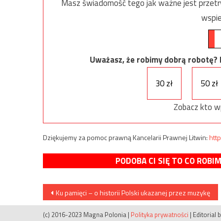
Masz świadomość tego jak ważne jest przetrw
wspie
Uważasz, że robimy dobrą robotę? Ni
30 zł
50 zł
Zobacz kto w
Dziękujemy za pomoc prawną Kancelarii Prawnej Litwin:
http
PODOBA CI SIĘ TO CO ROBI
Nawigacja
Ku pamięci – o historii Polski ukazanej przez muzykę
wpisu
(c) 2016-2023 Magna Polonia
|
Polityka prywatności
|
Editorial 