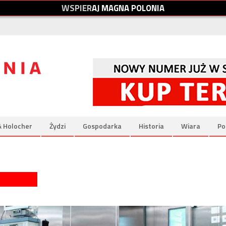
W
S
P
I
E
R
A
J
M
A
G
N
A
P
O
L
O
N
I
A
& Holocher
Żydzi
Gospodarka
Historia
Wiara
Po