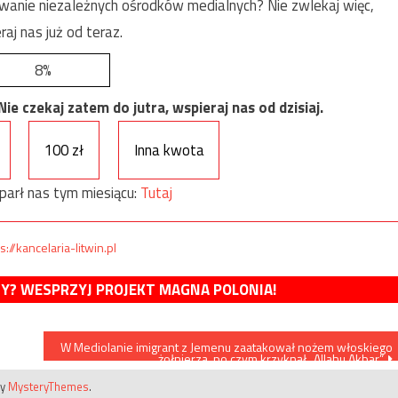
anie niezależnych ośrodków medialnych? Nie zwlekaj więc,
raj nas już od teraz.
8%
e czekaj zatem do jutra, wspieraj nas od dzisiaj.
100 zł
Inna kwota
parł nas tym miesiącu:
Tutaj
s://kancelaria-litwin.pl
MY? WESPRZYJ PROJEKT MAGNA POLONIA!
W Mediolanie imigrant z Jemenu zaatakował nożem włoskiego
żołnierza, po czym krzyknął „Allahu Akbar”
by
MysteryThemes
.