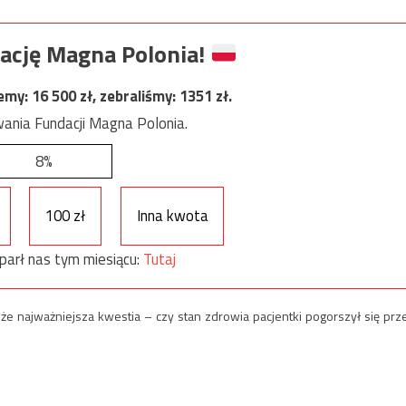
ację Magna Polonia!
jemy:
16 500
zł, zebraliśmy:
1351
zł.
ania Fundacji Magna Polonia.
8%
100 zł
Inna kwota
parł nas tym miesiącu:
Tutaj
e najważniejsza kwestia – czy stan zdrowia pacjentki pogorszył się prz