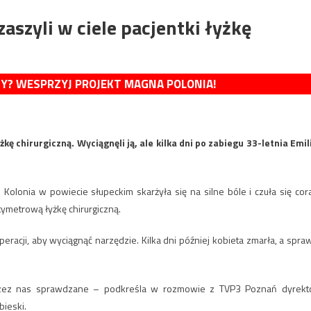
zaszyli w ciele pacjentki łyżkę
MY? WESPRZYJ PROJEKT MAGNA POLONIA!
żkę chirurgiczną. Wyciągnęli ją, ale kilka dni po zabiegu 33-letnia Emil
n Kolonia w powiecie słupeckim skarżyła się na silne bóle i czuła się cor
ntymetrową łyżkę chirurgiczną.
racji, aby wyciągnąć narzędzie. Kilka dni później kobieta zmarła, a spra
rzez nas sprawdzane – podkreśla w rozmowie z TVP3 Poznań dyrekt
ieski.