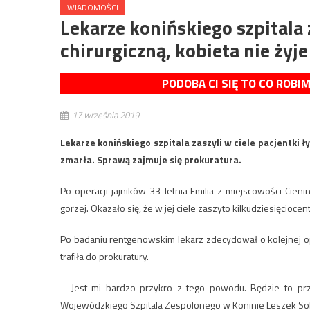
WIADOMOŚCI
Lekarze konińskiego szpitala 
chirurgiczną, kobieta nie żyje
PODOBA CI SIĘ TO CO ROBI
17 września 2019
Lekarze konińskiego szpitala zaszyli w ciele pacjentki ły
zmarła. Sprawą zajmuje się prokuratura.
Po operacji jajników 33-letnia Emilia z miejscowości Cieni
gorzej. Okazało się, że w jej ciele zaszyto kilkudziesięcioce
Po badaniu rentgenowskim lekarz zdecydował o kolejnej ope
trafiła do prokuratury.
– Jest mi bardzo przykro z tego powodu. Będzie to p
Wojewódzkiego Szpitala Zespolonego w Koninie Leszek Sob