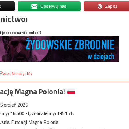
t
Obserwuj nas
Zapisz
nictwo:
t jeszcze naród polski?
ację Magna Polonia!
Sierpień 2026
jemy:
16 500
zł, zebraliśmy:
1351
zł.
ania Fundacji Magna Polonia.