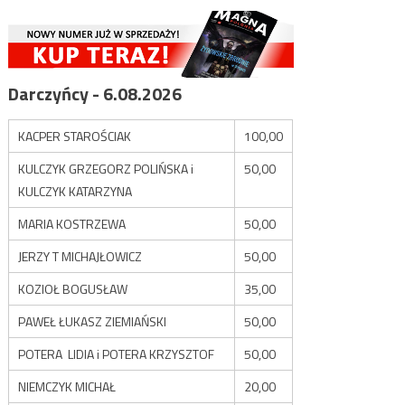
Darczyńcy - 6.08.2026
KACPER STAROŚCIAK
100,00
KULCZYK GRZEGORZ POLIŃSKA i
50,00
KULCZYK KATARZYNA
MARIA KOSTRZEWA
50,00
JERZY T MICHAJŁOWICZ
50,00
KOZIOŁ BOGUSŁAW
35,00
PAWEŁ ŁUKASZ ZIEMIAŃSKI
50,00
POTERA LIDIA i POTERA KRZYSZTOF
50,00
NIEMCZYK MICHAŁ
20,00