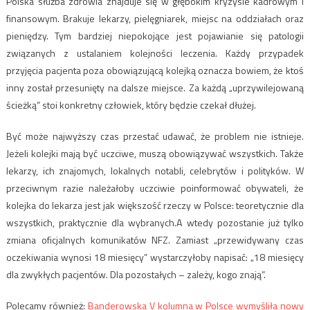
Polska służba zdrowia znajduje się w głębokim kryzysie kadrowym i
finansowym. Brakuje lekarzy, pielęgniarek, miejsc na oddziałach oraz
pieniędzy. Tym bardziej niepokojące jest pojawianie się patologii
związanych z ustalaniem kolejności leczenia. Każdy przypadek
przyjęcia pacjenta poza obowiązującą kolejką oznacza bowiem, że ktoś
inny został przesunięty na dalsze miejsce. Za każdą „uprzywilejowaną
ścieżką” stoi konkretny człowiek, który będzie czekał dłużej.
Być może najwyższy czas przestać udawać, że problem nie istnieje.
Jeżeli kolejki mają być uczciwe, muszą obowiązywać wszystkich. Także
lekarzy, ich znajomych, lokalnych notabli, celebrytów i polityków. W
przeciwnym razie należałoby uczciwie poinformować obywateli, że
kolejka do lekarza jest jak większość rzeczy w Polsce: teoretycznie dla
wszystkich, praktycznie dla wybranych.A wtedy pozostanie już tylko
zmiana oficjalnych komunikatów NFZ. Zamiast „przewidywany czas
oczekiwania wynosi 18 miesięcy” wystarczyłoby napisać: „18 miesięcy
dla zwykłych pacjentów. Dla pozostałych – zależy, kogo znają”.
Polecamy również:
Banderowska V kolumna w Polsce wymyśliła nowy