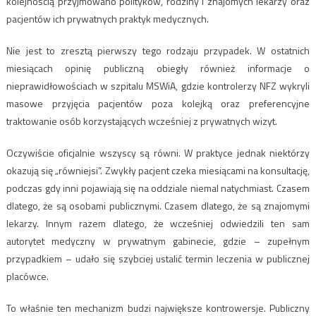
kolejnością przyjmowano polityków, rodziny i znajomych lekarzy oraz
pacjentów ich prywatnych praktyk medycznych.
Nie jest to zresztą pierwszy tego rodzaju przypadek. W ostatnich
miesiącach opinię publiczną obiegły również informacje o
nieprawidłowościach w szpitalu MSWiA, gdzie kontrolerzy NFZ wykryli
masowe przyjęcia pacjentów poza kolejką oraz preferencyjne
traktowanie osób korzystających wcześniej z prywatnych wizyt.
Oczywiście oficjalnie wszyscy są równi. W praktyce jednak niektórzy
okazują się „równiejsi”. Zwykły pacjent czeka miesiącami na konsultację,
podczas gdy inni pojawiają się na oddziale niemal natychmiast. Czasem
dlatego, że są osobami publicznymi. Czasem dlatego, że są znajomymi
lekarzy. Innym razem dlatego, że wcześniej odwiedzili ten sam
autorytet medyczny w prywatnym gabinecie, gdzie – zupełnym
przypadkiem – udało się szybciej ustalić termin leczenia w publicznej
placówce.
To właśnie ten mechanizm budzi największe kontrowersje. Publiczny