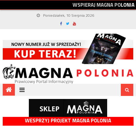
W
S
P
I
E
R
A
J
M
A
G
N
A
P
O
L
O
N
I
A
Poniedziałek, 10 Sierpnia 2026
WESPRZYJ PROJEKT MAGNA POLONIA