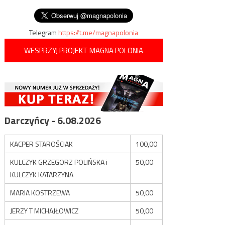
przed napastnikiem
wpisu
ugodę
Telegram
https://t.me/magnapolonia
WESPRZYJ PROJEKT MAGNA POLONIA
Darczyńcy - 6.08.2026
KACPER STAROŚCIAK
100,00
KULCZYK GRZEGORZ POLIŃSKA i
50,00
KULCZYK KATARZYNA
MARIA KOSTRZEWA
50,00
JERZY T MICHAJŁOWICZ
50,00