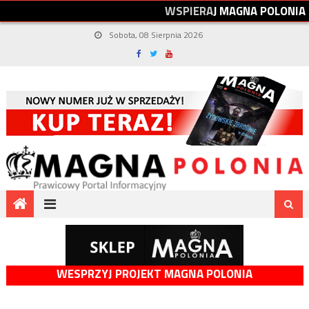
W
S
P
I
E
R
A
J
M
A
G
N
A
P
O
L
O
N
I
A
Sobota, 08 Sierpnia 2026
WESPRZYJ PROJEKT MAGNA POLONIA