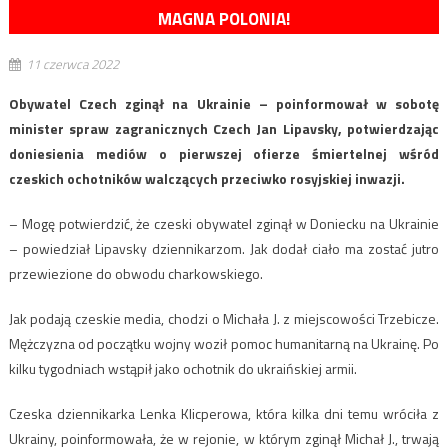
MAGNA POLONIA!
11 czerwca 2022
Obywatel Czech zginął na Ukrainie – poinformował w sobotę
minister spraw zagranicznych Czech Jan Lipavsky, potwierdzając
doniesienia mediów o pierwszej ofierze śmiertelnej wśród
czeskich ochotników walczących przeciwko rosyjskiej inwazji.
– Mogę potwierdzić, że czeski obywatel zginął w Doniecku na Ukrainie
– powiedział Lipavsky dziennikarzom. Jak dodał ciało ma zostać jutro
przewiezione do obwodu charkowskiego.
Jak podają czeskie media, chodzi o Michała J. z miejscowości Trzebicze.
Mężczyzna od początku wojny woził pomoc humanitarną na Ukrainę. Po
kilku tygodniach wstąpił jako ochotnik do ukraińskiej armii.
Czeska dziennikarka Lenka Klicperowa, która kilka dni temu wróciła z
Ukrainy, poinformowała, że w rejonie, w którym zginął Michał J., trwają