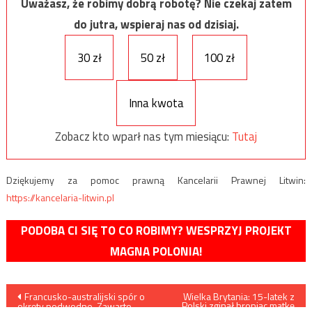
Uważasz, że robimy dobrą robotę? Nie czekaj zatem
do jutra, wspieraj nas od dzisiaj.
30 zł
50 zł
100 zł
Inna kwota
Zobacz kto wparł nas tym miesiącu:
Tutaj
Dziękujemy za pomoc prawną Kancelarii Prawnej Litwin:
https://kancelaria-litwin.pl
PODOBA CI SIĘ TO CO ROBIMY? WESPRZYJ PROJEKT
MAGNA POLONIA!
Nawigacja
Francusko-australijski spór o
Wielka Brytania: 15-latek z
Polski zginął broniąc matkę
okręty podwodne. Zawarto