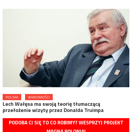
POLSKA
WIADOMOŚCI
Lech Wałęsa ma swoją teorię tłumaczącą
przełożenie wizyty przez Donalda Truimpa
PODOBA CI SIĘ TO CO ROBIMY? WESPRZYJ PROJEKT
MAGNA POLONIA!