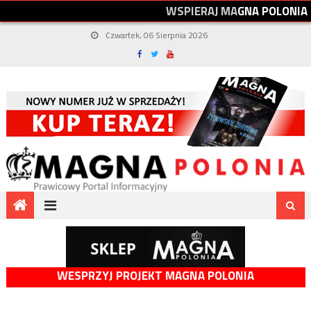
W
S
P
I
E
R
A
J
M
A
G
N
A
P
O
L
O
N
I
A
Czwartek, 06 Sierpnia 2026
WESPRZYJ PROJEKT MAGNA POLONIA