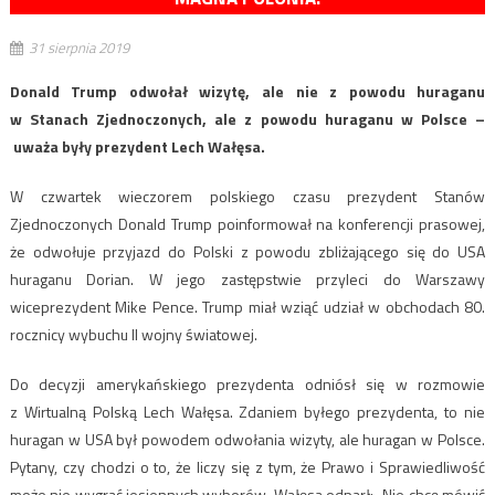
31 sierpnia 2019
Donald Trump odwołał wizytę, ale nie z powodu huraganu
w Stanach Zjednoczonych, ale z powodu huraganu w Polsce –
uważa były prezydent Lech Wałęsa.
W czwartek wieczorem polskiego czasu prezydent Stanów
Zjednoczonych Donald Trump poinformował na konferencji prasowej,
że odwołuje przyjazd do Polski z powodu zbliżającego się do USA
huraganu Dorian. W jego zastępstwie przyleci do Warszawy
wiceprezydent Mike Pence. Trump miał wziąć udział w obchodach 80.
rocznicy wybuchu II wojny światowej.
Do decyzji amerykańskiego prezydenta odniósł się w rozmowie
z Wirtualną Polską Lech Wałęsa. Zdaniem byłego prezydenta, to nie
huragan w USA był powodem odwołania wizyty, ale huragan w Polsce.
Pytany, czy chodzi o to, że liczy się z tym, że Prawo i Sprawiedliwość
może nie wygrać jesiennych wyborów, Wałęsa odparł: „Nie chcę mówić