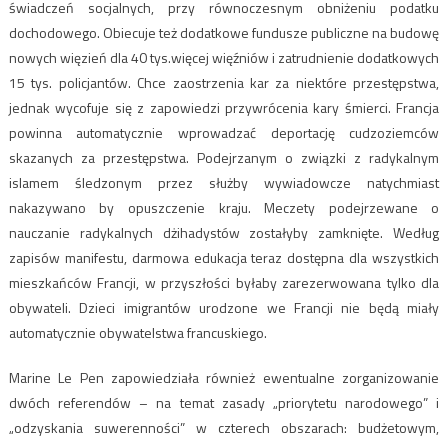
świadczeń socjalnych, przy równoczesnym obniżeniu podatku
dochodowego. Obiecuje też dodatkowe fundusze publiczne na budowę
nowych więzień dla 40 tys.więcej więźniów i zatrudnienie dodatkowych
15 tys. policjantów. Chce zaostrzenia kar za niektóre przestępstwa,
jednak wycofuje się z zapowiedzi przywrócenia kary śmierci. Francja
powinna automatycznie wprowadzać deportację cudzoziemców
skazanych za przestępstwa. Podejrzanym o związki z radykalnym
islamem śledzonym przez służby wywiadowcze natychmiast
nakazywano by opuszczenie kraju. Meczety podejrzewane o
nauczanie radykalnych dżihadystów zostałyby zamknięte. Według
zapisów manifestu, darmowa edukacja teraz dostępna dla wszystkich
mieszkańców Francji, w przyszłości byłaby zarezerwowana tylko dla
obywateli. Dzieci imigrantów urodzone we Francji nie będą miały
automatycznie obywatelstwa francuskiego.
Marine Le Pen zapowiedziała również ewentualne zorganizowanie
dwóch referendów – na temat zasady „priorytetu narodowego” i
„odzyskania suwerenności” w czterech obszarach: budżetowym,