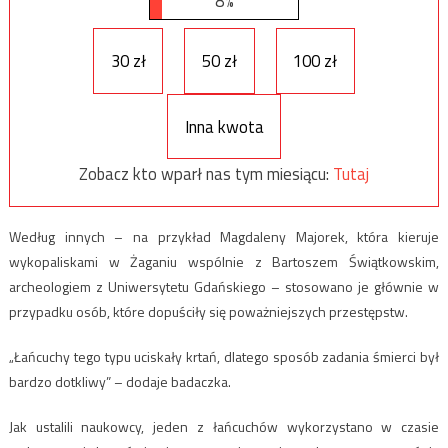
8%
30 zł
50 zł
100 zł
Inna kwota
Zobacz kto wparł nas tym miesiącu:
Tutaj
Według innych – na przykład Magdaleny Majorek, która kieruje
wykopaliskami w Żaganiu wspólnie z Bartoszem Świątkowskim,
archeologiem z Uniwersytetu Gdańskiego – stosowano je głównie w
przypadku osób, które dopuściły się poważniejszych przestępstw.
„Łańcuchy tego typu uciskały krtań, dlatego sposób zadania śmierci był
bardzo dotkliwy” – dodaje badaczka.
Jak ustalili naukowcy, jeden z łańcuchów wykorzystano w czasie