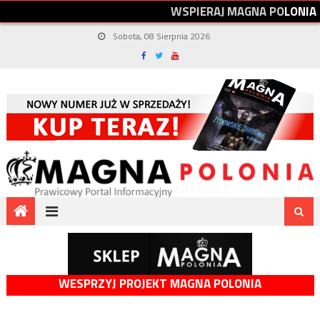
W
S
P
I
E
R
A
J
M
A
G
N
A
P
O
L
O
N
I
A
Sobota, 08 Sierpnia 2026
WESPRZYJ PROJEKT MAGNA POLONIA