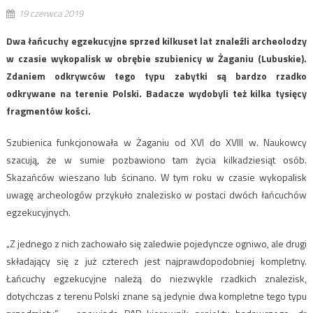
19 czerwca 2019
Dwa łańcuchy egzekucyjne sprzed kilkuset lat znaleźli archeolodzy
w czasie wykopalisk w obrębie szubienicy w Żaganiu (Lubuskie).
Zdaniem odkrywców tego typu zabytki są bardzo rzadko
odkrywane na terenie Polski. Badacze wydobyli też kilka tysięcy
fragmentów kości.
Szubienica funkcjonowała w Żaganiu od XVI do XVIII w. Naukowcy
szacują, że w sumie pozbawiono tam życia kilkadziesiąt osób.
Skazańców wieszano lub ścinano. W tym roku w czasie wykopalisk
uwagę archeologów przykuło znalezisko w postaci dwóch łańcuchów
egzekucyjnych.
„Z jednego z nich zachowało się zaledwie pojedyncze ogniwo, ale drugi
składający się z już czterech jest najprawdopodobniej kompletny.
Łańcuchy egzekucyjne należą do niezwykle rzadkich znalezisk,
dotychczas z terenu Polski znane są jedynie dwa kompletne tego typu