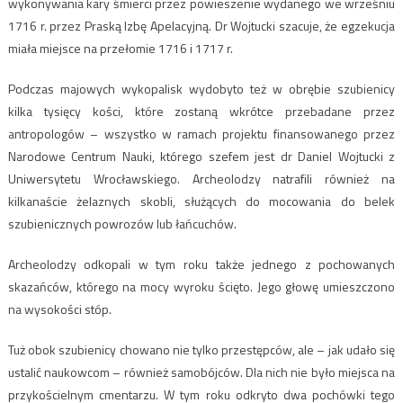
wykonywania kary śmierci przez powieszenie wydanego we wrześniu
1716 r. przez Praską Izbę Apelacyjną. Dr Wojtucki szacuje, że egzekucja
miała miejsce na przełomie 1716 i 1717 r.
Podczas majowych wykopalisk wydobyto też w obrębie szubienicy
kilka tysięcy kości, które zostaną wkrótce przebadane przez
antropologów – wszystko w ramach projektu finansowanego przez
Narodowe Centrum Nauki, którego szefem jest dr Daniel Wojtucki z
Uniwersytetu Wrocławskiego. Archeolodzy natrafili również na
kilkanaście żelaznych skobli, służących do mocowania do belek
szubienicznych powrozów lub łańcuchów.
Archeolodzy odkopali w tym roku także jednego z pochowanych
skazańców, którego na mocy wyroku ścięto. Jego głowę umieszczono
na wysokości stóp.
Tuż obok szubienicy chowano nie tylko przestępców, ale – jak udało się
ustalić naukowcom – również samobójców. Dla nich nie było miejsca na
przykościelnym cmentarzu. W tym roku odkryto dwa pochówki tego