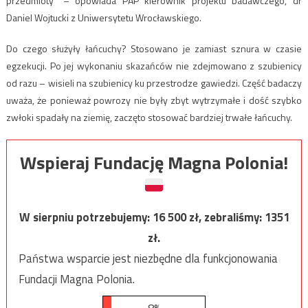
przedmioty” – opowiada PAP kierownik projektu badawczego, dr
Daniel Wojtucki z Uniwersytetu Wrocławskiego.
Do czego służyły łańcuchy? Stosowano je zamiast sznura w czasie
egzekucji. Po jej wykonaniu skazańców nie zdejmowano z szubienicy
od razu – wisieli na szubienicy ku przestrodze gawiedzi. Część badaczy
uważa, że ponieważ powrozy nie były zbyt wytrzymałe i dość szybko
zwłoki spadały na ziemię, zaczęto stosować bardziej trwałe łańcuchy.
Wspieraj Fundację Magna Polonia!
W sierpniu potrzebujemy:
16 500
zł, zebraliśmy:
1351
zł.
Państwa wsparcie jest niezbędne dla funkcjonowania
Fundacji Magna Polonia.