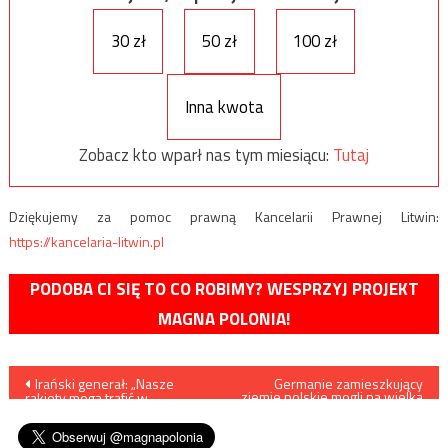
30 zł
50 zł
100 zł
Inna kwota
Zobacz kto wparł nas tym miesiącu:
Tutaj
Dziękujemy za pomoc prawną Kancelarii Prawnej Litwin:
https://kancelaria-litwin.pl
PODOBA CI SIĘ TO CO ROBIMY? WESPRZYJ PROJEKT
MAGNA POLONIA!
Nawigacja
Irański generał: „Nasze
Germanie zamieszkujący
ziemie polskie mogli na wielką
rakiety mogą trafić w
skalę fałszować monety
wpisu
lotniskowce na morzu”
rzymskie