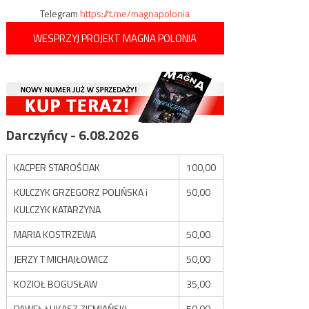
Telegram
https://t.me/magnapolonia
WESPRZYJ PROJEKT MAGNA POLONIA
Darczyńcy - 6.08.2026
KACPER STAROŚCIAK
100,00
KULCZYK GRZEGORZ POLIŃSKA i
50,00
KULCZYK KATARZYNA
MARIA KOSTRZEWA
50,00
JERZY T MICHAJŁOWICZ
50,00
KOZIOŁ BOGUSŁAW
35,00
PAWEŁ ŁUKASZ ZIEMIAŃSKI
50,00