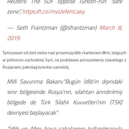
Reuters: The SDF oppose Turkish-run “safe
zone”,
https://t.co/mvUeNmLaey
— Seth Frantzman (@sfrantzman)
March 8,
2019
Tymczasem od dziś niebo nad prowincją Idlib i kantonem Afrin, leżących
w północno-zachodniej Syrii, na podstawie porozumienia zawartego z
Rosjanami, patrolują tureckie samoloty.
Milli Savunma Bakanı:"Bugün İdlib'in dışındaki
sınır bölgesinde Rusya'nın, silahtan arındırılmış
bölgede de Türk Silahlı Kuvvetleri'nin (TSK)
devriyesi başlayacak"
"İdlib ve Afrin hava sahalarının kullanılmasıyla