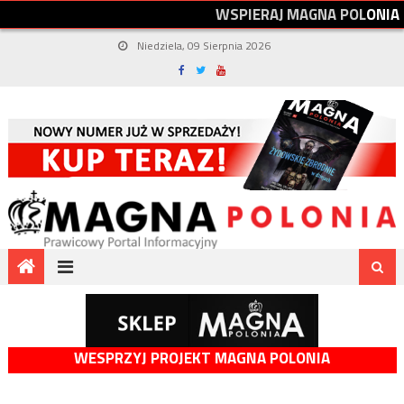
W
S
P
I
E
R
A
J
M
A
G
N
A
P
O
L
O
N
I
A
Niedziela, 09 Sierpnia 2026
WESPRZYJ PROJEKT MAGNA POLONIA