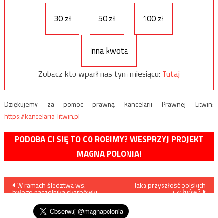
30 zł
50 zł
100 zł
Inna kwota
Zobacz kto wparł nas tym miesiącu:
Tutaj
Dziękujemy za pomoc prawną Kancelarii Prawnej Litwin:
https://kancelaria-litwin.pl
PODOBA CI SIĘ TO CO ROBIMY? WESPRZYJ PROJEKT
MAGNA POLONIA!
Nawigacja
W ramach śledztwa ws.
Jaka przyszłość polskich
czołgów?
byłego naczelnika skarbówki
wpisu
ABW zatrzymała 10 osób