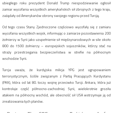
ubiegłego roku prezydent Donald Trump niespodziewanie ogłosił
zamiar wycofania wszystkich amerykańskich sił zbrojnych z tego kraju,
zażądały od Amerykanów obrony swojego regionu przed Turcją.
Od tego czasu Stany Zjednoczone częściowo wycofały się z zamiaru
wycofania wszystkich wojsk, informując o zamiarze pozostawienia 200
żołnierzy w Syrii jako uzupełnienie sił międzynarodowych w sile około
800 do 1500 żołnierzy – europejskich sojuszników, którzy stać na
straży przestrzegania bezpieczeństwa w strefie na północnym
wschodzie Syrii.
Turcja uważa, że kurdyjska milicja YPG jest ugrupowaniem
terrorystycznym, ściśle związanym z Partią Pracujących Kurdystanu
(PKK), która od lat 80. toczy wojnę przeciwko Turcji. Ankara, która już
kontroluje część północno-zachodniej Syrii, wielokrotnie groziła
atakiem na północny wschód, ale obecność sił USA wstrzymuje ją od
zrealizowania tych planów.