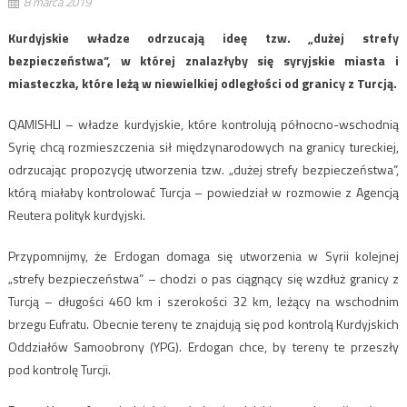
8 marca 2019
Kurdyjskie władze odrzucają ideę tzw. „dużej strefy
bezpieczeństwa”, w której znalazłyby się syryjskie miasta i
miasteczka, które leżą w niewielkiej odległości od granicy z Turcją.
QAMISHLI – władze kurdyjskie, które kontrolują północno-wschodnią
Syrię chcą rozmieszczenia sił międzynarodowych na granicy tureckiej,
odrzucając propozycję utworzenia tzw. „dużej strefy bezpieczeństwa”,
którą miałaby kontrolować Turcja – powiedział w rozmowie z Agencją
Reutera polityk kurdyjski.
Przypomnijmy, że Erdogan domaga się utworzenia w Syrii kolejnej
„strefy bezpieczeństwa” – chodzi o pas ciągnący się wzdłuż granicy z
Turcją – długości 460 km i szerokości 32 km, leżący na wschodnim
brzegu Eufratu. Obecnie tereny te znajdują się pod kontrolą Kurdyjskich
Oddziałów Samoobrony (YPG). Erdogan chce, by tereny te przeszły
pod kontrolę Turcji.