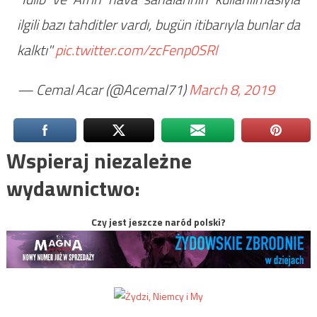
ilgili bazı tahditler vardı, bugün itibarıyla bunlar da
kalktı"
pic.twitter.com/zcFenp0SRl
— Cemal Acar (@Acemal71)
March 8, 2019
Wspieraj niezależne
wydawnictwo:
Czy jest jeszcze naród polski?