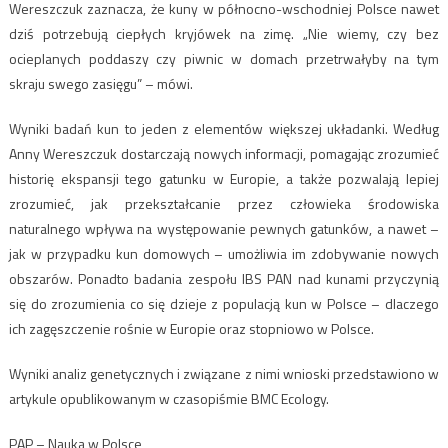
Wereszczuk zaznacza, że kuny w północno-wschodniej Polsce nawet
dziś potrzebują ciepłych kryjówek na zimę. „Nie wiemy, czy bez
ocieplanych poddaszy czy piwnic w domach przetrwałyby na tym
skraju swego zasięgu” – mówi.
Wyniki badań kun to jeden z elementów większej układanki. Według
Anny Wereszczuk dostarczają nowych informacji, pomagając zrozumieć
historię ekspansji tego gatunku w Europie, a także pozwalają lepiej
zrozumieć, jak przekształcanie przez człowieka środowiska
naturalnego wpływa na występowanie pewnych gatunków, a nawet –
jak w przypadku kun domowych – umożliwia im zdobywanie nowych
obszarów. Ponadto badania zespołu IBS PAN nad kunami przyczynią
się do zrozumienia co się dzieje z populacją kun w Polsce – dlaczego
ich zagęszczenie rośnie w Europie oraz stopniowo w Polsce.
Wyniki analiz genetycznych i związane z nimi wnioski przedstawiono w
artykule opublikowanym w czasopiśmie BMC Ecology.
PAP – Nauka w Polsce