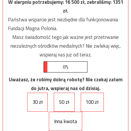
W sierpniu potrzebujemy:
16 500
zł, zebraliśmy:
1351
zł.
Państwa wsparcie jest niezbędne dla funkcjonowania
Fundacji Magna Polonia.
Masz świadomość tego jak ważne jest przetrwanie
niezależnych ośrodków medialnych? Nie zwlekaj więc,
wspieraj nas już od teraz.
8%
Uważasz, że robimy dobrą robotę? Nie czekaj zatem
do jutra, wspieraj nas od dzisiaj.
30 zł
50 zł
100 zł
Inna kwota