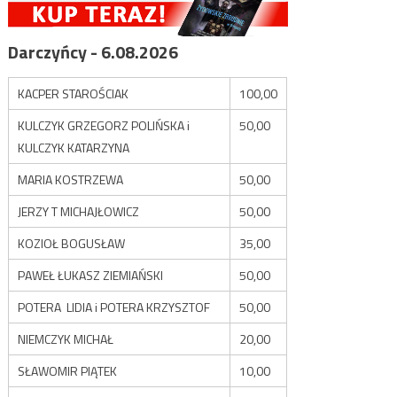
Darczyńcy - 6.08.2026
KACPER STAROŚCIAK
100,00
KULCZYK GRZEGORZ POLIŃSKA i
50,00
KULCZYK KATARZYNA
MARIA KOSTRZEWA
50,00
JERZY T MICHAJŁOWICZ
50,00
KOZIOŁ BOGUSŁAW
35,00
PAWEŁ ŁUKASZ ZIEMIAŃSKI
50,00
POTERA LIDIA i POTERA KRZYSZTOF
50,00
NIEMCZYK MICHAŁ
20,00
SŁAWOMIR PIĄTEK
10,00