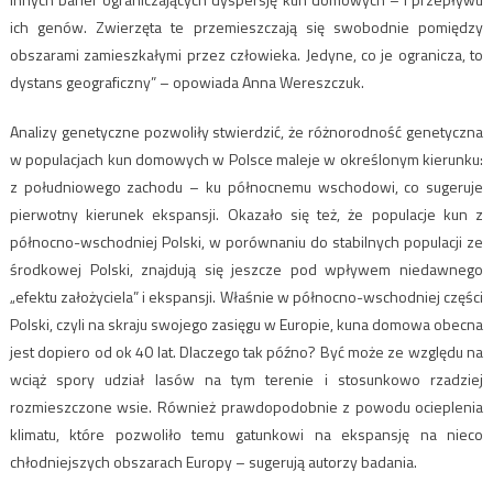
ich genów. Zwierzęta te przemieszczają się swobodnie pomiędzy
obszarami zamieszkałymi przez człowieka. Jedyne, co je ogranicza, to
dystans geograficzny” – opowiada Anna Wereszczuk.
Analizy genetyczne pozwoliły stwierdzić, że różnorodność genetyczna
w populacjach kun domowych w Polsce maleje w określonym kierunku:
z południowego zachodu – ku północnemu wschodowi, co sugeruje
pierwotny kierunek ekspansji. Okazało się też, że populacje kun z
północno-wschodniej Polski, w porównaniu do stabilnych populacji ze
środkowej Polski, znajdują się jeszcze pod wpływem niedawnego
„efektu założyciela” i ekspansji. Właśnie w północno-wschodniej części
Polski, czyli na skraju swojego zasięgu w Europie, kuna domowa obecna
jest dopiero od ok 40 lat. Dlaczego tak późno? Być może ze względu na
wciąż spory udział lasów na tym terenie i stosunkowo rzadziej
rozmieszczone wsie. Również prawdopodobnie z powodu ocieplenia
klimatu, które pozwoliło temu gatunkowi na ekspansję na nieco
chłodniejszych obszarach Europy – sugerują autorzy badania.