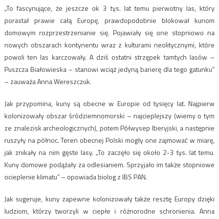
„To fascynujące, że jeszcze ok 3 tys. lat temu pierwotny las, który
porastał prawie całą Europę, prawdopodobnie blokował kunom
domowym rozprzestrzenianie się. Pojawiały się one stopniowo na
nowych obszarach kontynentu wraz z kulturami neolitycznymi, które
powoli ten las karczowały. A dziś ostatni strzępek tamtych lasów –
Puszcza Białowieska – stanowi wciąż jedyną barierę dla tego gatunku”
– zauważa Anna Wereszczuk.
Jak przypomina, kuny są obecne w Europie od tysięcy lat. Najpierw
kolonizowały obszar śródziemnomorski – najcieplejszy (wiemy o tym
ze znalezisk archeologicznych), potem Półwysep Iberyjski, a następnie
ruszyły na północ. Teren obecnej Polski mogły one zajmować w miarę,
jak znikały na nim gęste lasy. „To zaczęło się około 2-3 tys. lat temu.
Kuny domowe podążały za odlesianiem. Sprzyjało im także stopniowe
ocieplenie klimatu” – opowiada biolog z IBS PAN.
Jak sugeruje, kuny zapewne kolonizowały także resztę Europy dzięki
ludziom, którzy tworzyli w ciepłe i różnorodne schronienia. Anna