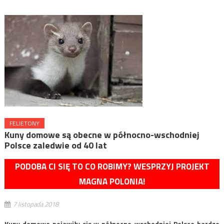
FELIETONY
Kuny domowe są obecne w północno-wschodniej
Polsce zaledwie od 40 lat
PODOBA CI SIĘ TO CO ROBIMY? WESPRZYJ PROJEKT
MAGNA POLONIA!
7 listopada 2018
Kuny domowe pojawiły się w północno-wschodniej Polsce bardzo