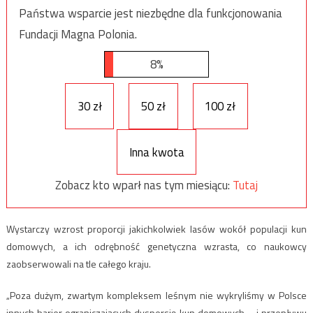
Państwa wsparcie jest niezbędne dla funkcjonowania
Fundacji Magna Polonia.
8%
30 zł
50 zł
100 zł
Inna kwota
Zobacz kto wparł nas tym miesiącu:
Tutaj
Wystarczy wzrost proporcji jakichkolwiek lasów wokół populacji kun
domowych, a ich odrębność genetyczna wzrasta, co naukowcy
zaobserwowali na tle całego kraju.
„Poza dużym, zwartym kompleksem leśnym nie wykryliśmy w Polsce
innych barier ograniczających dyspersję kun domowych – i przepływu