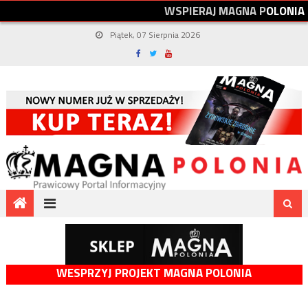
W
S
P
I
E
R
A
J
M
A
G
N
A
P
O
L
O
N
I
A
Piątek, 07 Sierpnia 2026
WESPRZYJ PROJEKT MAGNA POLONIA