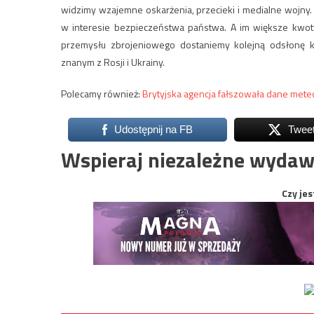
widzimy wzajemne oskarżenia, przecieki i medialne wojny. 
w interesie bezpieczeństwa państwa. A im większe kwot
przemysłu zbrojeniowego dostaniemy kolejną odsłonę kr
znanym z Rosji i Ukrainy.
Polecamy również:
Brytyjska agencja fałszowała dane meteo
Udostępnij na FB
Twee
Wspieraj niezależne wydaw
Czy jes