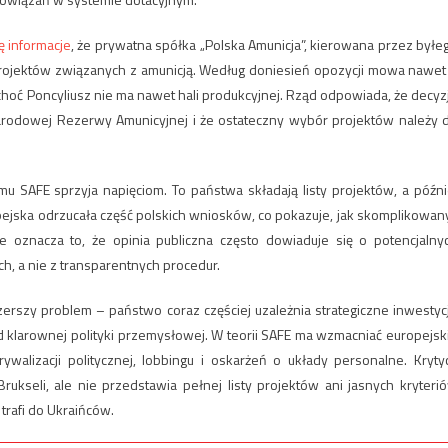
ę informacje
, że prywatna spółka „Polska Amunicja”, kierowana przez byłe
projektów związanych z amunicją. Według doniesień opozycji mowa nawet
 choć Poncyliusz nie ma nawet hali produkcyjnej. Rząd odpowiada, że decyz
rodowej Rezerwy Amunicyjnej i że ostateczny wybór projektów należy 
mu SAFE sprzyja napięciom. To państwa składają listy projektów, a późni
pejska odrzucała część polskich wniosków, co pokazuje, jak skomplikowany
ce oznacza to, że opinia publiczna często dowiaduje się o potencjalny
h, a nie z transparentnych procedur.
erszy problem – państwo coraz częściej uzależnia strategiczne inwestyc
larownej polityki przemysłowej. W teorii SAFE ma wzmacniać europejsk
walizacji politycznej, lobbingu i oskarżeń o układy personalne. Kryty
rukseli, ale nie przedstawia pełnej listy projektów ani jasnych kryteri
 trafi do Ukraińców.