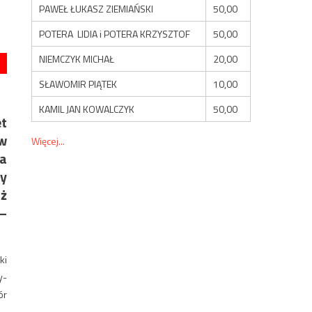
PAWEŁ ŁUKASZ ZIEMIAŃSKI
50,00
POTERA LIDIA i POTERA KRZYSZTOF
50,00
NIEMCZYK MICHAŁ
20,00
SŁAWOMIR PIĄTEK
10,00
KAMIL JAN KOWALCZYK
50,00
et
 w
Więcej...
la
zy
uż
–
ki
y-
ór