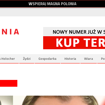
W
S
P
I
E
R
A
J
M
A
G
N
A
P
O
L
O
N
I
A
& Holocher
Żydzi
Gospodarka
Historia
Wiara
Po