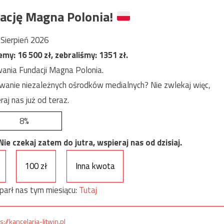
ację Magna Polonia!
Sierpień 2026
jemy:
16 500
zł, zebraliśmy:
1351
zł.
ania Fundacji Magna Polonia.
anie niezależnych ośrodków medialnych? Nie zwlekaj więc,
raj nas już od teraz.
8%
e czekaj zatem do jutra, wspieraj nas od dzisiaj.
100 zł
Inna kwota
parł nas tym miesiącu:
Tutaj
s://kancelaria-litwin.pl