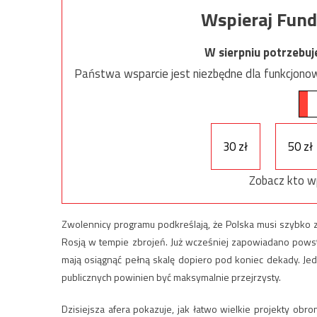
Wspieraj Fund
W sierpniu potrzebu
Państwa wsparcie jest niezbędne dla funkcjonow
30 zł
50 zł
Zobacz kto w
Zwolennicy programu podkreślają, że Polska musi szybko z
Rosją w tempie zbrojeń. Już wcześniej zapowiadano powst
mają osiągnąć pełną skalę dopiero pod koniec dekady. Jedn
publicznych powinien być maksymalnie przejrzysty.
Dzisiejsza afera pokazuje, jak łatwo wielkie projekty obron