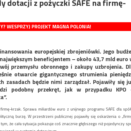
y dotacji z pożyczki SAFE na firmę-
MY? WESPRZYJ PROJEKT MAGNA POLONIA!
ansowania europejskiej zbrojeniówki. Jego budż
 największym beneficjentem – około 43,7 mld euro
zwój przemysłu obronnego i zakupy uzbrojenia. D
ześnie otwarcie gigantycznego strumienia pienięd
ch zasadach będzie nimi zarządzał. Pojawiły się j
odzi podobny przekręt, jak w przypadku KPO 
a”.
a firmę-krzak. Sprawa miliardów euro z unijnego programu SAFE dla spół
yczną burzę. W przestrzeni publicznej pojawiły się oskarżenia o „firm
a tym, że cała sytuacja pokazuje coś znacznie głębszego niż pojedynczy sp
 powiązań w systemie dotacyjnym.