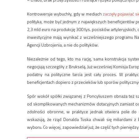
Kontrowersje wybuchły, gdy w mediach
zaczęły pojawiać si
polityka, może być jednym z największych beneficjentów 
2,3 mld euro na produkcję 300 tys. pocisków artyleryjskich,
inwestycyjne mają wynikać z wcześniejszego programu Na
Agencji Uzbrojenia, a nie do polityków.
Niezależnie od tego, kto ma rację, sama konstrukcja syste
negocjują szczegóły z Brukselą. Już wcześniej Komisja Euro
podatny na polityczne tarcia jest cały proces. W prakty
beneficjentach dopiero z przecieków lub sporów politycznyc
Spór wokół spółki związanej z Poncyliuszem obnaża też sz
od skomplikowanych mechanizmów dotacyjnych zamiast od k
zdolności obronne, w praktyce jednak otwiera pole do ry
wskazują, że rząd Donalda Tuska chwali się miliardami z B
wyboru. Co więcej, zapowiedział już, że część tych pieniędzy