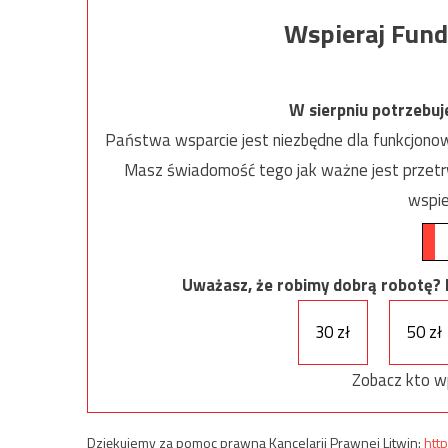
Wspieraj Fund
W sierpniu potrzebu
Państwa wsparcie jest niezbędne dla funkcjonow
Masz świadomość tego jak ważne jest przetrw
wspie
Uważasz, że robimy dobrą robotę? Ni
30 zł
50 zł
Zobacz kto w
Dziękujemy za pomoc prawną Kancelarii Prawnej Litwin:
http