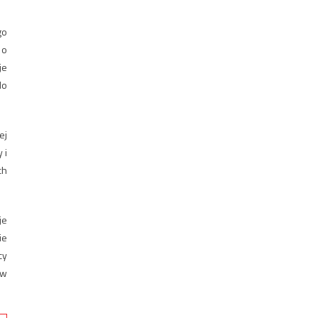
go
 o
je
do
ej
 i
ch
je
ie
cy
ów