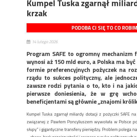
Kumpel Tuska zgarnął miliard
krzak
PODOBA CI SIĘ TO CO ROBI
14 lutego 2026
Program SAFE to ogromny mechanizm fin
wynosi aż 150 mld euro, a Polska ma być
formie preferencyjnych pożyczek na ro
rządu to sukces polityczny, ale jednoc
zawsze rodzi pytania o to, kto i na jaki
pierwsze doniesienia, że w grę wch
beneficjentami są głównie „znajomi królik
Kumpel Tuska zgarnął miliardy dotacji z pożyczki SAFE n
związanej z Pawłem Poncyliuszem wywołała w Polsce polit
słupy” i gigantyczne transfery pieniędzy. Problem polega n
– chaos, brak przejrzystości i rosnące ryzyko politycznych