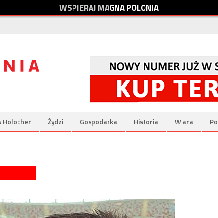
W
S
P
I
E
R
A
J
M
A
G
N
A
P
O
L
O
N
I
A
& Holocher
Żydzi
Gospodarka
Historia
Wiara
Po