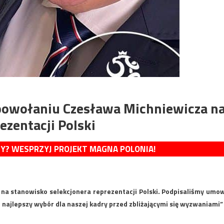
 powołaniu Czesława Michniewicza n
ezentacji Polski
MY? WESPRZYJ PROJEKT MAGNA POLONIA!
na stanowisko selekcjonera reprezentacji Polski. Podpisaliśmy umo
 najlepszy wybór dla naszej kadry przed zbliżającymi się wyzwaniami”