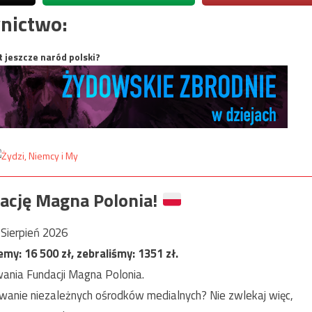
nictwo:
t jeszcze naród polski?
ację Magna Polonia!
Sierpień 2026
jemy:
16 500
zł, zebraliśmy:
1351
zł.
ania Fundacji Magna Polonia.
anie niezależnych ośrodków medialnych? Nie zwlekaj więc,