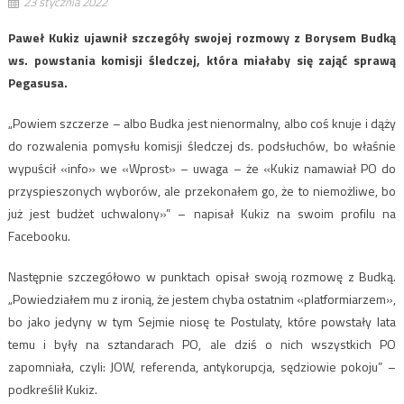
23 stycznia 2022
Paweł Kukiz ujawnił szczegóły swojej rozmowy z Borysem Budką
ws. powstania komisji śledczej, która miałaby się zająć sprawą
Pegasusa.
„Powiem szczerze – albo Budka jest nienormalny, albo coś knuje i dąży
do rozwalenia pomysłu komisji śledczej ds. podsłuchów, bo właśnie
wypuścił «info» we «Wprost» – uwaga – że «Kukiz namawiał PO do
przyspieszonych wyborów, ale przekonałem go, że to niemożliwe, bo
już jest budżet uchwalony»” – napisał Kukiz na swoim profilu na
Facebooku.
Następnie szczegółowo w punktach opisał swoją rozmowę z Budką.
„Powiedziałem mu z ironią, że jestem chyba ostatnim «platformiarzem»,
bo jako jedyny w tym Sejmie niosę te Postulaty, które powstały lata
temu i były na sztandarach PO, ale dziś o nich wszystkich PO
zapomniała, czyli: JOW, referenda, antykorupcja, sędziowie pokoju” –
podkreślił Kukiz.