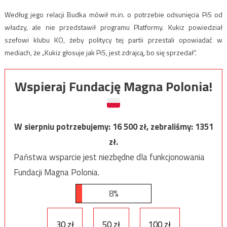
Według jego relacji Budka mówił m.in. o potrzebie odsunięcia PiS od
władzy, ale nie przedstawił programu Platformy. Kukiz powiedział
szefowi klubu KO, żeby politycy tej partii przestali opowiadać w
mediach, że „Kukiz głosuje jak PiS, jest zdrajcą, bo się sprzedał”.
Wspieraj Fundację Magna Polonia!
W sierpniu potrzebujemy:
16 500
zł, zebraliśmy:
1351
zł.
Państwa wsparcie jest niezbędne dla funkcjonowania
Fundacji Magna Polonia.
8%
30 zł
50 zł
100 zł