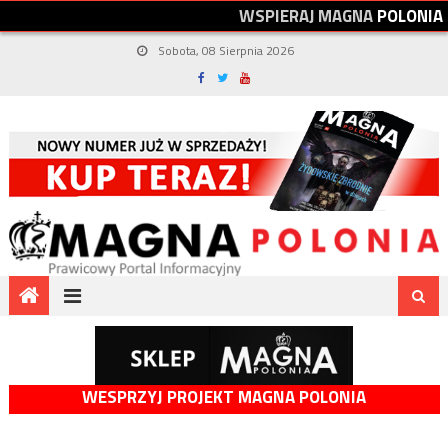
W
S
P
I
E
R
A
J
M
A
G
N
A
P
O
L
O
N
I
A
Sobota, 08 Sierpnia 2026
WESPRZYJ PROJEKT MAGNA POLONIA