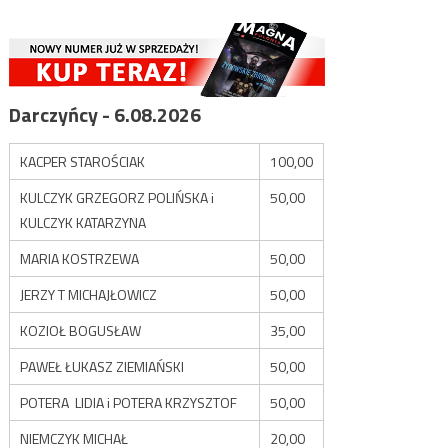
Darczyńcy - 6.08.2026
KACPER STAROŚCIAK
100,00
KULCZYK GRZEGORZ POLIŃSKA i
50,00
KULCZYK KATARZYNA
MARIA KOSTRZEWA
50,00
JERZY T MICHAJŁOWICZ
50,00
KOZIOŁ BOGUSŁAW
35,00
PAWEŁ ŁUKASZ ZIEMIAŃSKI
50,00
POTERA LIDIA i POTERA KRZYSZTOF
50,00
NIEMCZYK MICHAŁ
20,00