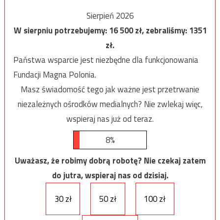
Sierpień 2026
W sierpniu potrzebujemy:
16 500
zł, zebraliśmy:
1351
zł.
Państwa wsparcie jest niezbędne dla funkcjonowania
Fundacji Magna Polonia.
Masz świadomość tego jak ważne jest przetrwanie
niezależnych ośrodków medialnych? Nie zwlekaj więc,
wspieraj nas już od teraz.
8%
Uważasz, że robimy dobrą robotę? Nie czekaj zatem
do jutra, wspieraj nas od dzisiaj.
30 zł
50 zł
100 zł