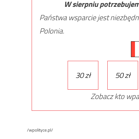
W sierpniu potrzebuje
Państwa wsparcie jest niezbędn
Polonia.
30 zł
50 zł
Zobacz kto wpa
/wpolityce.pl/