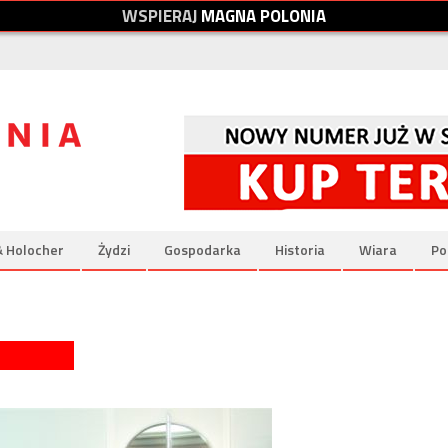
W
S
P
I
E
R
A
J
M
A
G
N
A
P
O
L
O
N
I
A
& Holocher
Żydzi
Gospodarka
Historia
Wiara
Po