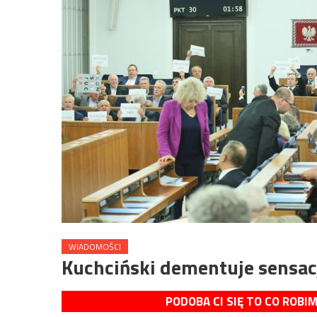
WIADOMOŚCI
Kuchciński dementuje sensac
PODOBA CI SIĘ TO CO ROBI