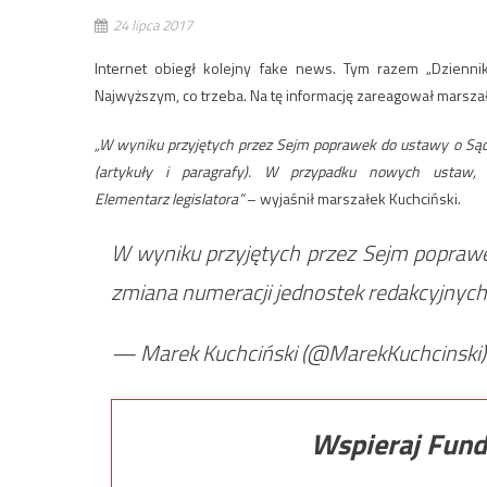
24 lipca 2017
Internet obiegł kolejny fake news. Tym razem „Dzienni
Najwyższym, co trzeba. Na tę informację zareagował marsza
„W wyniku przyjętych przez Sejm poprawek do ustawy o Sąd
(artykuły i paragrafy). W przypadku nowych ustaw, n
Elementarz legislatora”
– wyjaśnił marszałek Kuchciński.
W wyniku przyjętych przez Sejm popraw
zmiana numeracji jednostek redakcyjnyc
— Marek Kuchciński (@MarekKuchcinski
Wspieraj Fund