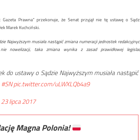
k Gazeta Prawna” przekonuje, że Senat przyjął nie tę ustawę o Sądz
łek Marek Kuchciński.
zie Najwyższym musiała nastąpić zmiana numeracji jednostek redakcyjnyc
ie nowelizacji, taka zmiana wynika z zasad prawidłowej legislacj
ek do ustawy o Sądzie Najwyższym musiała nastąpić
h
#SN
pic.twitter.com/uLWXLQb4a9
)
23 lipca 2017
ację Magna Polonia!