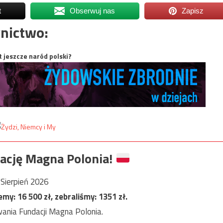
t
Obserwuj nas
Zapisz
nictwo:
t jeszcze naród polski?
ację Magna Polonia!
Sierpień 2026
jemy:
16 500
zł, zebraliśmy:
1351
zł.
ania Fundacji Magna Polonia.