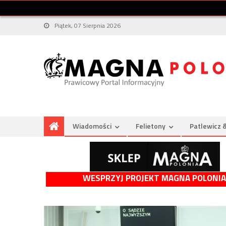
Piątek, 07 Sierpnia 2026
Wiadomości
Felietony
Patlewicz 
WESPRZYJ PROJEKT MAGNA POLONIA