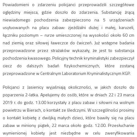
Powiadomieni o zdarzeniu policjanci przeprowadzili szczegółowe
oględziny miejsca, gdzie doszło do zdarzenia. Substancję żrącą
niewiadomego pochodzenia zabezpieczono na 5 urządzeniach
usytuowanych na placu zabaw: zjeżdżalni dużej i małej, karuzeli,
łączniku poziomym – rurze umieszczonej na wysokości około 60 cm
nad ziemią oraz siłowej ławeczce do ćwiczeń. Już wstępne badania
przeprowadzone przez strażaków wykazały, że jest to substancja
pochodzenia kwasowego. Policyjny technik kryminalistyki zabezpieczył
ciecz do dalszych badań fizykochemicznych, które zostaną
przeprowadzone w Centralnym Laboratorium Kryminalistycznym KGP.
Policjanci z Jasienicy wyjaśniają okoliczności, w jakich doszło do
poparzenia 2-latka. Apelujemy do osób, które w dniach 22 i 23 marca
2019 r. do godz. 13.00 korzystały z placu zabaw i siłowni na wolnym
powietrzu w Bierach, o kontakt ze śledczymi. W szczególności prosimy
o kontakt kobietę z dwójką małych dzieci, które bawiły się na placu
zabaw w miniony piątek, 22 marca około godz. 12.00. Przesłuchanie
wymienionej kobiety jest niezbędne w celu zweryfikowania