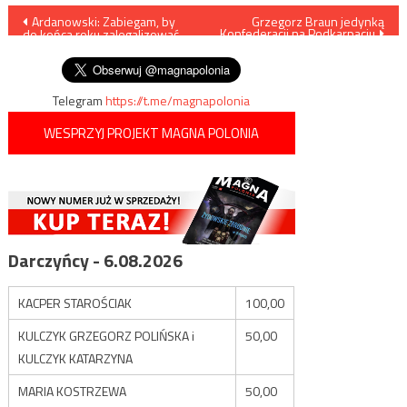
Nawigacja
Ardanowski: Zabiegam, by
Grzegorz Braun jedynką
Konfederacji na Podkarpaciu
do końca roku zalegalizować
wpisu
domową produkcję nalewek
Telegram
https://t.me/magnapolonia
WESPRZYJ PROJEKT MAGNA POLONIA
Darczyńcy - 6.08.2026
KACPER STAROŚCIAK
100,00
KULCZYK GRZEGORZ POLIŃSKA i
50,00
KULCZYK KATARZYNA
MARIA KOSTRZEWA
50,00