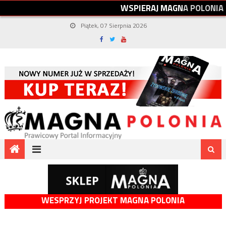
W
S
P
I
E
R
A
J
M
A
G
N
A
P
O
L
O
N
I
A
Piątek, 07 Sierpnia 2026
WESPRZYJ PROJEKT MAGNA POLONIA