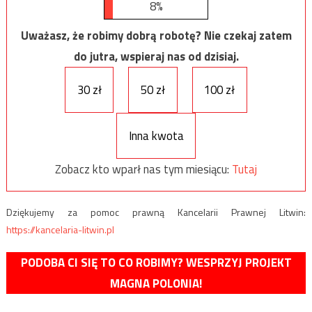
8%
Uważasz, że robimy dobrą robotę? Nie czekaj zatem
do jutra, wspieraj nas od dzisiaj.
30 zł
50 zł
100 zł
Inna kwota
Zobacz kto wparł nas tym miesiącu:
Tutaj
Dziękujemy za pomoc prawną Kancelarii Prawnej Litwin:
https://kancelaria-litwin.pl
PODOBA CI SIĘ TO CO ROBIMY? WESPRZYJ PROJEKT
MAGNA POLONIA!