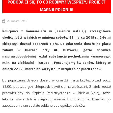
PODOBA CI SIĘ TO CO ROBIMY? WESPRZYJ PROJEKT
MAGNA POLONIA!
29 marca 2019
Policjanci z komisariatu w Jasienicy ustalają szczegółowe
okoliczności w jakich w minioną sobotę, 23 marca 2019 r., 2-letni
chłopczyk doznał poparzeń ciała. Do zdarzenia doszło na placu
zabaw w Bierach przy ul. Olszowej, gdzie sprawca
najprawdopodobniej rozlał substancję pochodzenia kwasowego,
m.in. na zjeżdżalni i karuzeli. Poszukujemy świadków, którzy w
dniach 22 i 23 marca br. korzystali z urządzeń na placu zabaw.
Do poparzenia dziecka doszło w dniu 23 marca br., tuż przed godz.
13.00, podczas gdy chłopczyk bawił się na zjeżdżalni. 2-latek został
przewieziony do Szpitala Pediatrycznego w Bielsku-Białej, gdzie
lekarze stwierdzili u niego oparzenia I i II stopnia. Dziecko po
zaopatrzeniu ran zostało oddane pod opiekę rodziców.