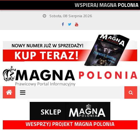
W
S
P
I
E
R
A
J
M
A
G
N
A
P
O
L
O
N
I
A
Sobota, 08 Sierpnia 2026
WESPRZYJ PROJEKT MAGNA POLONIA