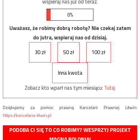
wspieraj nas już od teraz.
8%
Uważasz, że robimy dobrą robotę? Nie czekaj zatem
do jutra, wspieraj nas od dzisiaj.
30 zł
50 zł
100 zł
Inna kwota
Zobacz kto wparł nas tym miesiącu:
Tutaj
Dziękujemy za pomoc prawną Kancelarii Prawnej Litwin:
https://kancelaria-litwin.pl
PODOBA CI SIĘ TO CO ROBIMY? WESPRZYJ PROJEKT
MAGNA POLONIA!