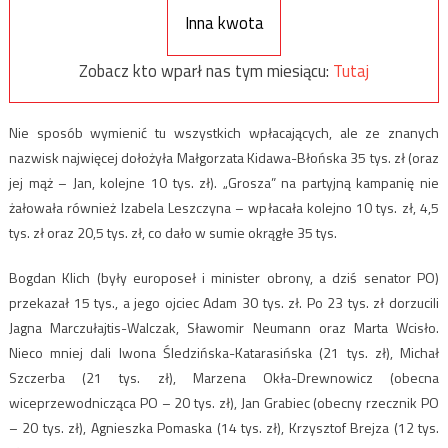
Inna kwota
Zobacz kto wparł nas tym miesiącu:
Tutaj
Nie sposób wymienić tu wszystkich wpłacających, ale ze znanych
nazwisk najwięcej dołożyła Małgorzata Kidawa-Błońska 35 tys. zł (oraz
jej mąż – Jan, kolejne 10 tys. zł). „Grosza” na partyjną kampanię nie
żałowała również Izabela Leszczyna – wpłacała kolejno 10 tys. zł, 4,5
tys. zł oraz 20,5 tys. zł, co dało w sumie okrągłe 35 tys.
Bogdan Klich (były europoseł i minister obrony, a dziś senator PO)
przekazał 15 tys., a jego ojciec Adam 30 tys. zł. Po 23 tys. zł dorzucili
Jagna Marczułajtis-Walczak, Sławomir Neumann oraz Marta Wcisło.
Nieco mniej dali Iwona Śledzińska-Katarasińska (21 tys. zł), Michał
Szczerba (21 tys. zł), Marzena Okła-Drewnowicz (obecna
wiceprzewodnicząca PO – 20 tys. zł), Jan Grabiec (obecny rzecznik PO
– 20 tys. zł), Agnieszka Pomaska (14 tys. zł), Krzysztof Brejza (12 tys.