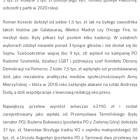
odszedł z partii w 2020 roku).
Roman Kosecki dołożył od siebie 1,5 tys. zł. Jak na byłego zawodnika
takich klubów jak Galatasaray, Atletico Madryt czy Chicago Fire, to
niezbyt dużo. Były piłkarz był posłem kilku kadencji. W ostatnich
wyborach zdobył niewiele ponad 3 tysiące głosów i nie dostał się do
Sejmu. Sześciokrotnie więcej (bo 9 tys. zł) wpłacił na kampanię PO
Radomir Szumełda, działacz LGBT i późniejszy szef Komitetu Obrony
Demokracji na Pomorzu. Z kolei 7,5 tys. zł wpłynęło od przedstawianej
dziś jako niezależna analityczka mediów społecznościowych Anny
Mierzyńskiej – która w 2018 roku zasłynęła atakami na sztab Andrzeja
Dudy, a dziś współpracuje z lewicową redakcją oko.press.
Największy przelew wyniósł wówczas 43750 zł i został
zarejestrowany jako wpłata od Przemysława Termińskiego (były
senator PO). Bożena Bukiewicz (posłanka PO z Zielonej Góry) dołożyła
37 tys. zł, Stanisław Bisztyga (radny KO z sejmiku małopolskiego) 30
tys. zł, a Urszula Augustyn (posłanka PO z Tarnowa) dwa przelewy na