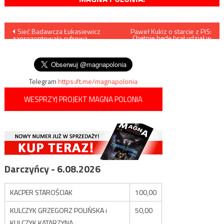
Nawigacja
Sieć Badawcza Łukasiewicz
Paweł Kukiz o starcie z PiS:
Chętnie będę brał udział w
zaprezentowała cyfrową
listach wyborczych
wpisu
rekonstrukcję swojego
patrona
Telegram
https://t.me/magnapolonia
WESPRZYJ PROJEKT MAGNA POLONIA
Darczyńcy - 6.08.2026
KACPER STAROŚCIAK
100,00
KULCZYK GRZEGORZ POLIŃSKA i
50,00
KULCZYK KATARZYNA