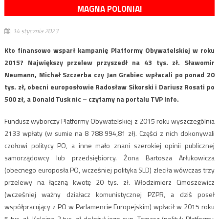
MAGNA POLONIA!
14 stycznia 2023
Kto finansowo wsparł kampanię Platformy Obywatelskiej w roku
2015? Największy przelew przyszedł na 43 tys. zł. Sławomir
Neumann, Michał Szczerba czy Jan Grabiec wpłacali po ponad 20
tys. zł, obecni europosłowie Radosław Sikorski i Dariusz Rosati po
500 zł, a Donald Tusk nic – czytamy na portalu TVP Info.
Fundusz wyborczy Platformy Obywatelskiej z 2015 roku wyszczególnia
2133 wpłaty (w sumie na 8 788 994,81 zł). Części z nich dokonywali
czołowi politycy PO, a inne mało znani szerokiej opinii publicznej
samorządowcy lub przedsiębiorcy. Żona Bartosza Arłukowicza
(obecnego europosła PO, wcześniej polityka SLD) zleciła wówczas trzy
przelewy na łączną kwotę 20 tys. zł. Włodzimierz Cimoszewicz
(wcześniej ważny działacz komunistycznej PZPR, a dziś poseł
współpracujący z PO w Parlamencie Europejskim) wpłacił w 2015 roku
5 tys. zł. Kolejne 2 tys. zł dołożył jego syn, Tomasz (polityk Platformy,