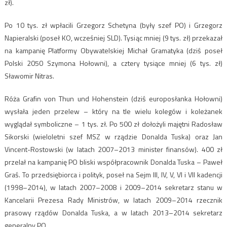
zł).
Po 10 tys. zł wpłacili Grzegorz Schetyna (były szef PO) i Grzegorz
Napieralski (poseł KO, wcześniej SLD). Tysiąc mniej (9 tys. zł) przekazał
na kampanię Platformy Obywatelskiej Michał Gramatyka (dziś poseł
Polski 2050 Szymona Hołowni), a cztery tysiące mniej (6 tys. zł)
Sławomir Nitras.
Róża Grafin von Thun und Hohenstein (dziś europosłanka Hołowni)
wysłała jeden przelew – który na tle wielu kolegów i koleżanek
wyglądał symboliczne – 1 tys. zł. Po 500 zł dołożyli majętni Radosław
Sikorski (wieloletni szef MSZ w rządzie Donalda Tuska) oraz Jan
Vincent-Rostowski (w latach 2007–2013 minister finansów). 400 zł
przelał na kampanię PO bliski współpracownik Donalda Tuska – Paweł
Graś. To przedsiębiorca i polityk, poseł na Sejm III, IV, V, VI i VII kadencji
(1998–2014), w latach 2007–2008 i 2009–2014 sekretarz stanu w
Kancelarii Prezesa Rady Ministrów, w latach 2009–2014 rzecznik
prasowy rządów Donalda Tuska, a w latach 2013–2014 sekretarz
generalny PO.