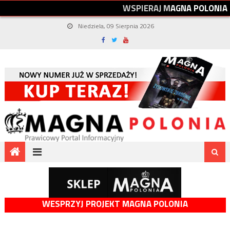
W
S
P
I
E
R
A
J
M
A
G
N
A
P
O
L
O
N
I
A
Niedziela, 09 Sierpnia 2026
WESPRZYJ PROJEKT MAGNA POLONIA