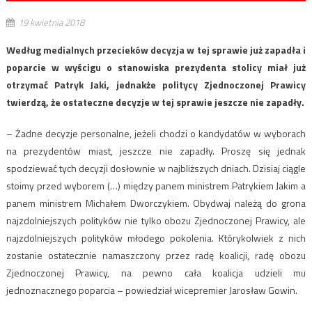
19 kwietnia 2018
Według medialnych przecieków decyzja w tej sprawie już zapadła i
poparcie w wyścigu o stanowiska prezydenta stolicy miał już
otrzymać Patryk Jaki, jednakże politycy Zjednoczonej Prawicy
twierdzą, że ostateczne decyzje w tej sprawie jeszcze nie zapadły.
– Żadne decyzje personalne, jeżeli chodzi o kandydatów w wyborach
na prezydentów miast, jeszcze nie zapadły. Proszę się jednak
spodziewać tych decyzji dosłownie w najbliższych dniach. Dzisiaj ciągle
stoimy przed wyborem (…) między panem ministrem Patrykiem Jakim a
panem ministrem Michałem Dworczykiem. Obydwaj należą do grona
najzdolniejszych polityków nie tylko obozu Zjednoczonej Prawicy, ale
najzdolniejszych polityków młodego pokolenia. Którykolwiek z nich
zostanie ostatecznie namaszczony przez radę koalicji, radę obozu
Zjednoczonej Prawicy, na pewno cała koalicja udzieli mu
jednoznacznego poparcia – powiedział wicepremier Jarosław Gowin.