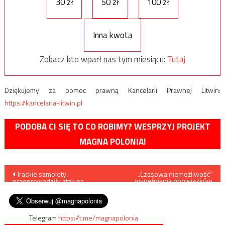
30 zł
50 zł
100 zł
Inna kwota
Zobacz kto wparł nas tym miesiącu:
Tutaj
Dziękujemy za pomoc prawną Kancelarii Prawnej Litwin:
https://kancelaria-litwin.pl
PODOBA CI SIĘ TO CO ROBIMY? WESPRZYJ PROJEKT
MAGNA POLONIA!
Nawigacja
Irackie samoloty
„Czasowa niemożliwość”
wypełniania obowiązków
przeprowadziły atak na
przez Stanisława
wpisu
terytorium Syrii
Gawłowskiego
Telegram
https://t.me/magnapolonia