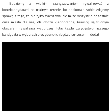
– Będziemy z wielkim zaangażowaniem rywalizować z
kontrkandydatami na trudnym terenie, bo doskonale sobie zdajemy
sprawę z tego, że nie tylko Warszawa, ale także wszystkie pozostałe
duże miasta dla nas, dla obozu Zjednoczonej Prawicy, są trudnym
obszarem rywalizacji wyborczej. Tutaj każde zwycięstwo naszego
kandydata w wyborach prezydenckich będzie sukcesem – dodał.