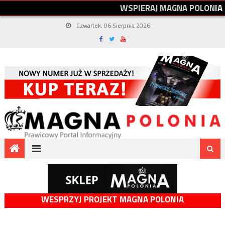
W
S
P
I
E
R
A
J
M
A
G
N
A
P
O
L
O
N
I
A
Czwartek, 06 Sierpnia 2026
WESPRZYJ PROJEKT MAGNA POLONIA