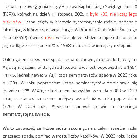
Liczba ta nie uwzględnia księży Bractwa Kapłańskiego Świętego Piusa X
(FSPX), których
na dzień 1 listopada 2025 r.
było 733, nie licząc jego
biskupów.
Liczba księży w bractwie systematycznie rośnie, podobnie
jak miejsc, w których sprawują liturgię. W Bractwie Kapłańskim Świętego
Piotra (FSSP) również
rosła
w stosunkowo stałym tempie od momentu
jego odłączenia się od FSPX w 1988 roku, choć w mniejszym stopniu.
O ile ogółem na świecie spada liczba duchownych katolickich, Afryka i
Azja są miejscami, w których odnotowano wzrost, odpowiednio o 1451
i 1145.
Jednak nawet w Azji liczba seminarzystów spadła w 2023 roku
o 1331. W roku poprzednim liczba seminarzystów zmniejszyła się
jedynie o 375.
W Afryce liczba seminarzystów wzrosła o 383 w 2023
roku, co stanowi znacznie mniejszy wzrost niż w roku poprzednim
(726). W 2023 roku Afrykanie stanowili prawie co trzeciego
seminarzystę na świecie.
Warto zauważyć, że liczba
sióstr zakonnych na całym świecie nadal
znacząco spada, pomimo wzrostu liczby katolików. W 2023 roku liczba