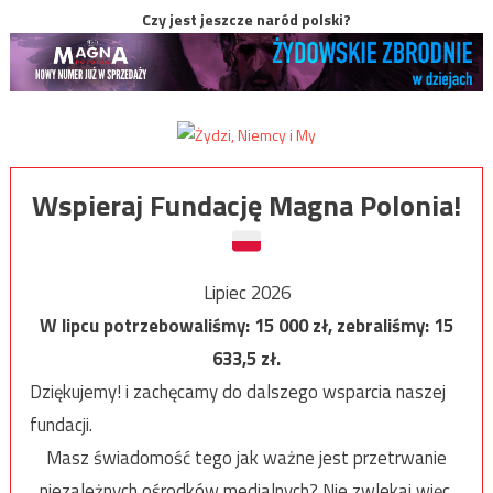
Czy jest jeszcze naród polski?
Wspieraj Fundację Magna Polonia!
Lipiec 2026
W lipcu potrzebowaliśmy:
15 000
zł, zebraliśmy:
15
633,5
zł.
Dziękujemy! i zachęcamy do dalszego wsparcia naszej
fundacji.
Masz świadomość tego jak ważne jest przetrwanie
niezależnych ośrodków medialnych? Nie zwlekaj więc,