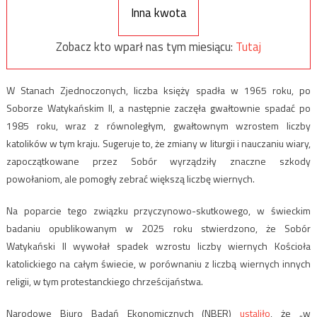
Inna kwota
Zobacz kto wparł nas tym miesiącu:
Tutaj
W Stanach Zjednoczonych, liczba księży
spadła
w 1965 roku, po
Soborze Watykańskim II, a następnie zaczęła gwałtownie spadać po
1985 roku, wraz z równoległym, gwałtownym wzrostem liczby
katolików w tym kraju. Sugeruje to, że zmiany w liturgii i nauczaniu wiary,
zapoczątkowane przez Sobór wyrządziły znaczne szkody
powołaniom, ale pomogły zebrać większą liczbę wiernych.
Na poparcie tego związku przyczynowo-skutkowego,
w świeckim
badaniu opublikowanym w 2025 roku stwierdzono, że Sobór
Watykański II wywołał spadek wzrostu liczby wiernych Kościoła
katolickiego na całym świecie, w porównaniu z liczbą wiernych innych
religii, w tym protestanckiego chrześcijaństwa.
Narodowe Biuro Badań Ekonomicznych (NBER)
ustaliło
, że „w