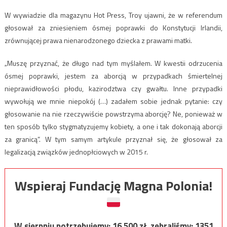
W wywiadzie dla magazynu Hot Press, Troy ujawni, że w referendum
głosował za zniesieniem ósmej poprawki do Konstytucji Irlandii,
zrównującej prawa nienarodzonego dziecka z prawami matki.
„Muszę przyznać, że długo nad tym myślałem. W kwestii odrzucenia
ósmej poprawki, jestem za aborcją w przypadkach śmiertelnej
nieprawidłowości płodu, kazirodztwa czy gwałtu. Inne przypadki
wywołują we mnie niepokój (…) zadałem sobie jednak pytanie: czy
głosowanie na nie rzeczywiście powstrzyma aborcję? Ne, ponieważ w
ten sposób tylko stygmatyzujemy kobiety, a one i tak dokonają aborcji
za granicą”. W tym samym artykule przyznał się, że głosował za
legalizacją związków jednopłciowych w 2015 r.
Wspieraj Fundację Magna Polonia!
W sierpniu potrzebujemy:
16 500
zł, zebraliśmy:
1351