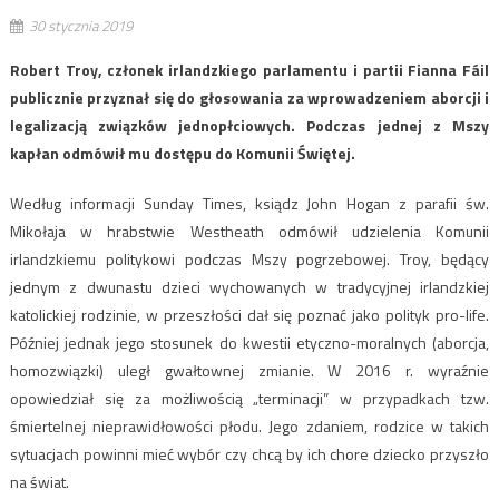
30 stycznia 2019
Robert Troy, członek irlandzkiego parlamentu i partii Fianna Fáil
publicznie przyznał się do głosowania za wprowadzeniem aborcji i
legalizacją związków jednopłciowych. Podczas jednej z Mszy
kapłan odmówił mu dostępu do Komunii Świętej.
Według informacji Sunday Times, ksiądz John Hogan z parafii św.
Mikołaja w hrabstwie Westheath odmówił udzielenia Komunii
irlandzkiemu politykowi podczas Mszy pogrzebowej. Troy, będący
jednym z dwunastu dzieci wychowanych w tradycyjnej irlandzkiej
katolickiej rodzinie, w przeszłości dał się poznać jako polityk pro-life.
Później jednak jego stosunek do kwestii etyczno-moralnych (aborcja,
homozwiązki) uległ gwałtownej zmianie. W 2016 r. wyraźnie
opowiedział się za możliwością „terminacji” w przypadkach tzw.
śmiertelnej nieprawidłowości płodu. Jego zdaniem, rodzice w takich
sytuacjach powinni mieć wybór czy chcą by ich chore dziecko przyszło
na świat.