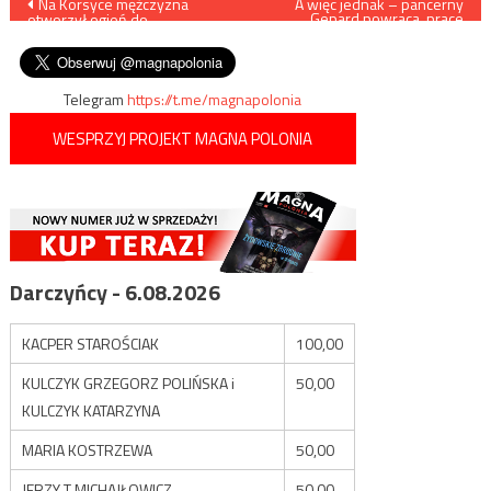
Nawigacja
Na Korsyce mężczyzna
A więc jednak – pancerny
Gepard powraca, prace
otworzył ogień do
powinny się zakończyć do
wpisu
przechodniów, są ofiary
2024 roku
Telegram
https://t.me/magnapolonia
WESPRZYJ PROJEKT MAGNA POLONIA
Darczyńcy - 6.08.2026
KACPER STAROŚCIAK
100,00
KULCZYK GRZEGORZ POLIŃSKA i
50,00
KULCZYK KATARZYNA
MARIA KOSTRZEWA
50,00
JERZY T MICHAJŁOWICZ
50,00