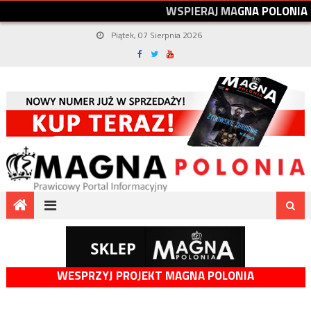
W
S
P
I
E
R
A
J
M
A
G
N
A
P
O
L
O
N
I
A
Piątek, 07 Sierpnia 2026
WESPRZYJ PROJEKT MAGNA POLONIA